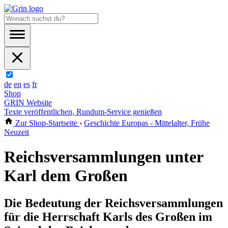
de
en
es
fr
Shop
GRIN Website
Texte veröffentlichen, Rundum-Service genießen
Zur Shop-Startseite
›
Geschichte Europas - Mittelalter, Frühe
Neuzeit
Reichsversammlungen unter
Karl dem Großen
Die Bedeutung der Reichsversammlungen
für die Herrschaft Karls des Großen im