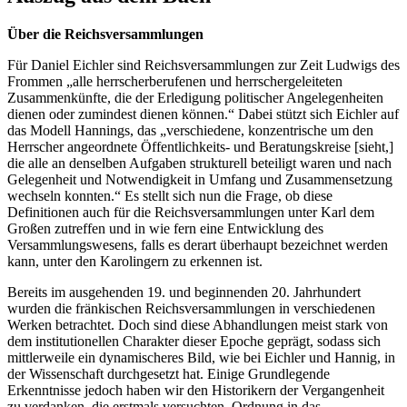
Über die Reichsversammlungen
Für Daniel Eichler sind Reichsversammlungen zur Zeit Ludwigs des
Frommen „alle herrscherberufenen und herrschergeleiteten
Zusammenkünfte, die der Erledigung politischer Angelegenheiten
dienen oder zumindest dienen können.“ Dabei stützt sich Eichler auf
das Modell Hannings, das „verschiedene, konzentrische um den
Herrscher angeordnete Öffentlichkeits- und Beratungskreise [sieht,]
die alle an denselben Aufgaben strukturell beteiligt waren und nach
Gelegenheit und Notwendigkeit in Umfang und Zusammensetzung
wechseln konnten.“ Es stellt sich nun die Frage, ob diese
Definitionen auch für die Reichsversammlungen unter Karl dem
Großen zutreffen und in wie fern eine Entwicklung des
Versammlungswesens, falls es derart überhaupt bezeichnet werden
kann, unter den Karolingern zu erkennen ist.
Bereits im ausgehenden 19. und beginnenden 20. Jahrhundert
wurden die fränkischen Reichsversammlungen in verschiedenen
Werken betrachtet. Doch sind diese Abhandlungen meist stark von
dem institutionellen Charakter dieser Epoche geprägt, sodass sich
mittlerweile ein dynamischeres Bild, wie bei Eichler und Hannig, in
der Wissenschaft durchgesetzt hat. Einige Grundlegende
Erkenntnisse jedoch haben wir den Historikern der Vergangenheit
zu verdanken, die erstmals versuchten, Ordnung in das