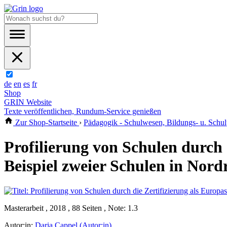
de
en
es
fr
Shop
GRIN Website
Texte veröffentlichen, Rundum-Service genießen
Zur Shop-Startseite
›
Pädagogik - Schulwesen, Bildungs- u. Schulp
Profilierung von Schulen durch 
Beispiel zweier Schulen in Nord
Masterarbeit , 2018 , 88 Seiten , Note: 1.3
Autor:in:
Daria Cappel (Autor:in)