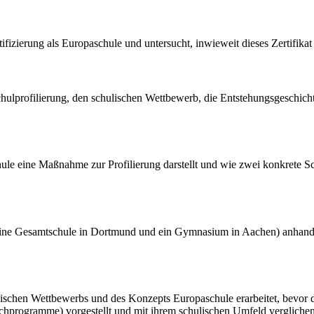
rtifizierung als Europaschule und untersucht, inwieweit dieses Zertifik
ulprofilierung, den schulischen Wettbewerb, die Entstehungsgeschicht
schule eine Maßnahme zur Profilierung darstellt und wie zwei konkrete S
 (eine Gesamtschule in Dortmund und ein Gymnasium in Aachen) anhand 
chen Wettbewerbs und des Konzepts Europaschule erarbeitet, bevor die z
chprogramme) vorgestellt und mit ihrem schulischen Umfeld vergliche