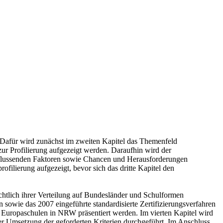
t. Dafür wird zunächst im zweiten Kapitel das Themenfeld
zur Profilierung aufgezeigt werden. Daraufhin wird der
influssenden Faktoren sowie Chancen und Herausforderungen
filierung aufgezeigt, bevor sich das dritte Kapitel den
chtlich ihrer Verteilung auf Bundesländer und Schulformen
 sowie das 2007 eingeführte standardisierte Zertifizierungsverfahren
 Europaschulen in NRW präsentiert werden. Im vierten Kapitel wird
r Umsetzung der geforderten Kriterien durchgeführt. Im Anschluss