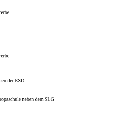
werbe
werbe
eben der ESD
uropaschule neben dem SLG