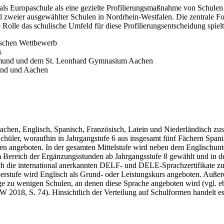
 als Europaschule als eine gezielte Profilierungsmaßnahme von Schulen 
zweier ausgewählter Schulen in Nordrhein-Westfalen. Die zentrale Fors
olle das schulische Umfeld für diese Profilierungsentscheidung spielt
ischen Wettbewerb
s
tmund und dem St. Leonhard Gymnasium Aachen
und und Aachen
achen, Englisch, Spanisch, Französisch, Latein und Niederländisch z
Schüler, woraufhin in Jahrgangstufe 6 aus insgesamt fünf Fächern Span
sen angeboten. In der gesamten Mittelstufe wird neben dem Englischunte
im Bereich der Ergänzungsstunden ab Jahrgangsstufe 8 gewählt und in 
ch die international anerkannten DELF- und DELE-Sprachzertifikate zu 
 Oberstufe wird Englisch als Grund- oder Leistungskurs angeboten. Auß
 zu wenigen Schulen, an denen diese Sprache angeboten wird (vgl. ebd.
W 2018, S. 74). Hinsichtlich der Verteilung auf Schulformen handelt