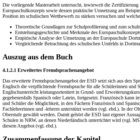
Die vorliegende Masterarbeit untersucht, inwieweit die Zertifizierung
Europaschulkonzepts sowie dessen praktische Umsetzung am Beispiel 
Position im schulischen Wettbewerb zu stärken versuchen und welche R
Theoretische Grundlagen zur Schulprofilierung und zum schul
Entstehungsgeschichte und Merkmale des Europaschulkonzept
Empirische Analyse der Umsetzung an der Europaschule Dor
Vergleichende Betrachtung des schulischen Umfelds in Dortm
Auszug aus dem Buch
4.1.2.1 Erweitertes Fremdsprachenangebot
Das erweiterte Fremdsprachenangebot der ESD setzt sich aus den Spr
Englisch die verpflichtende Fremdsprache für alle Schülerinnen und 
Englischunterricht leistungsorientiert in Grund- und Erweiterungskur
gegebenenfalls Spanisch oder Latein, fortgesetzt. Französisch kann 
und Schüler die Möglichkeit, in den Fächern Französisch und Spanis
Fachlehrerinnen und -lehrern unterstützt werden (vgl. ebd.). In der
Oberstufe gewählt werden. Damit gehört die ESD laut eigener Aussage
Schulen in NRW, an denen Niederländisch unterrichtet wird (vgl. MS
diesem Angebot (vgl. ebd.).
Zusammenfassung der Kapitel