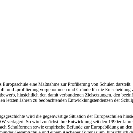
g als Europaschule eine Maßnahme zur Profilierung von Schulen darstell
profil und -profilierung vorgenommen und Gründe für die Entscheidung 
ttbewerb, hinsichtlich den damit verbundenen Zielsetzungen, den bee
den letzten Jahren zu beobachtenden Entwicklungstendenzen der Schulpro
ngsgeschichte wird die gegenwärtige Situation der Europaschulen hinsi
W verlagert. So wird zunächst ihre Entwicklung seit den 1990er Jahren
 nach Schulformen sowie empirische Befunde zur Europabildung an den
rtmunder Gesamtschule und einem Aachener Gymnasium, hinsichtlich de