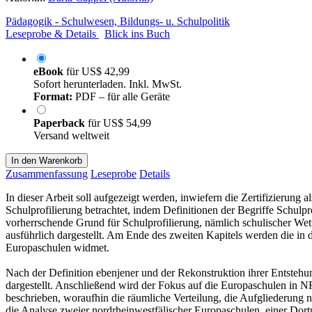
Pädagogik - Schulwesen, Bildungs- u. Schulpolitik
Leseprobe & Details
Blick ins Buch
eBook
für
US$ 42,99
Sofort herunterladen. Inkl. MwSt.
Format:
PDF – für alle Geräte
Paperback
für
US$ 54,99
Versand weltweit
In den Warenkorb
Zusammenfassung
Leseprobe
Details
In dieser Arbeit soll aufgezeigt werden, inwiefern die Zertifizierun
Schulprofilierung betrachtet, indem Definitionen der Begriffe Schul
vorherrschende Grund für Schulprofilierung, nämlich schulischer We
ausführlich dargestellt. Am Ende des zweiten Kapitels werden die in 
Europaschulen widmet.
Nach der Definition ebenjener und der Rekonstruktion ihrer Entstehu
dargestellt. Anschließend wird der Fokus auf die Europaschulen in NR
beschrieben, woraufhin die räumliche Verteilung, die Aufgliederung
die Analyse zweier nordrheinwestfälischer Europaschulen, einer Do