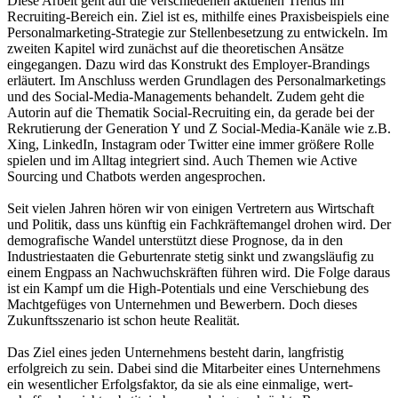
Diese Arbeit geht auf die verschiedenen aktuellen Trends im
Recruiting-Bereich ein. Ziel ist es, mithilfe eines Praxisbeispiels eine
Personalmarketing-Strategie zur Stellenbesetzung zu entwickeln. Im
zweiten Kapitel wird zunächst auf die theoretischen Ansätze
eingegangen. Dazu wird das Konstrukt des Employer-Brandings
erläutert. Im Anschluss werden Grundlagen des Personalmarketings
und des Social-Media-Managements behandelt. Zudem geht die
Autorin auf die Thematik Social-Recruiting ein, da gerade bei der
Rekrutierung der Generation Y und Z Social-Media-Kanäle wie z.B.
Xing, LinkedIn, Instagram oder Twitter eine immer größere Rolle
spielen und im Alltag integriert sind. Auch Themen wie Active
Sourcing und Chatbots werden angesprochen.
Seit vielen Jahren hören wir von einigen Vertretern aus Wirtschaft
und Politik, dass uns künftig ein Fachkräftemangel drohen wird. Der
demografische Wandel unterstützt diese Prognose, da in den
Industriestaaten die Geburtenrate stetig sinkt und zwangsläufig zu
einem Engpass an Nachwuchskräften führen wird. Die Folge daraus
ist ein Kampf um die High-Potentials und eine Verschiebung des
Machtgefüges von Unternehmen und Bewerbern. Doch dieses
Zukunftsszenario ist schon heute Realität.
Das Ziel eines jeden Unternehmens besteht darin, langfristig
erfolgreich zu sein. Dabei sind die Mitarbeiter eines Unternehmens
ein wesentlicher Erfolgsfaktor, da sie als eine einmalige, wert-