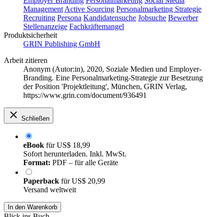
Employer Branding
Personalmarketing
Social Media
Management
Active Sourcing
Personalmarketing Strategie
Recruiting
Persona
Kandidatensuche
Jobsuche
Bewerber
Stellenanzeige
Fachkräftemangel
Produktsicherheit
GRIN Publishing GmbH
Arbeit zitieren
Anonym (Autor:in)
, 2020, Soziale Medien und Employer-
Branding. Eine Personalmarketing-Strategie zur Besetzung
der Position 'Projektleitung', München, GRIN Verlag,
https://www.grin.com/document/936491
Schließen
eBook
für
US$ 18,99
Sofort herunterladen. Inkl. MwSt.
Format:
PDF – für alle Geräte
Paperback
für
US$ 20,99
Versand weltweit
In den Warenkorb
Blick ins Buch