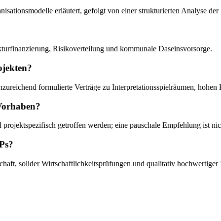
isationsmodelle erläutert, gefolgt von einer strukturierten Analyse 
trukturfinanzierung, Risikoverteilung und kommunale Daseinsvorsorge.
ojekten?
da unzureichend formulierte Verträge zu Interpretationsspielräumen, hohe
 Vorhaben?
 projektspezifisch getroffen werden; eine pauschale Empfehlung ist ni
PPs?
haft, solider Wirtschaftlichkeitsprüfungen und qualitativ hochwertige