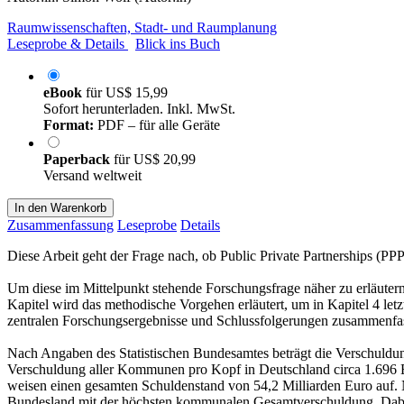
Raumwissenschaften, Stadt- und Raumplanung
Leseprobe & Details
Blick ins Buch
eBook
für
US$ 15,99
Sofort herunterladen. Inkl. MwSt.
Format:
PDF – für alle Geräte
Paperback
für
US$ 20,99
Versand weltweit
In den Warenkorb
Zusammenfassung
Leseprobe
Details
Diese Arbeit geht der Frage nach, ob Public Private Partnerships (PPP
Um diese im Mittelpunkt stehende Forschungsfrage näher zu erläutern
Kapitel wird das methodische Vorgehen erläutert, um in Kapitel 4 let
zentralen Forschungsergebnisse und Schlussfolgerungen zusammenfasse
Nach Angaben des Statistischen Bundesamtes beträgt die Verschuldu
Verschuldung aller Kommunen pro Kopf in Deutschland circa 1.696
weisen einen gesamten Schuldenstand von 54,2 Milliarden Euro auf.
Bundesland mit der höchsten kommunalen Gesamtverschuldung. Dabei w