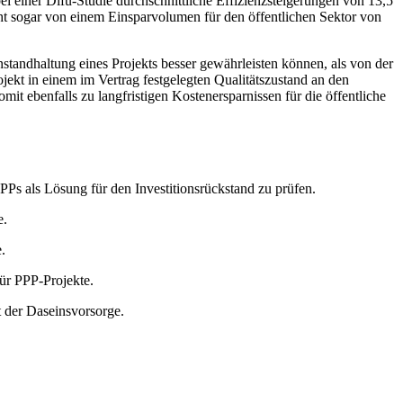
 einer Difu-Studie durchschnittliche Effizienzsteigerungen von 13,5
eht sogar von einem Einsparvolumen für den öffentlichen Sektor von
standhaltung eines Projekts besser gewährleisten können, als von der
rojekt in einem im Vertrag festgelegten Qualitätszustand an den
mit ebenfalls zu langfristigen Kostenersparnissen für die öffentliche
s als Lösung für den Investitionsrückstand zu prüfen.
e.
.
für PPP-Projekte.
t der Daseinsvorsorge.