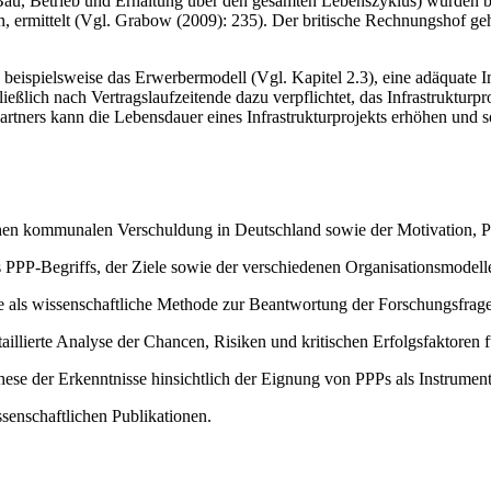
au, Betrieb und Erhaltung über den gesamten Lebenszyklus) wurden bei
en, ermittelt (Vgl. Grabow (2009): 235). Der britische Rechnungshof g
beispielsweise das Erwerbermodell (Vgl. Kapitel 2.3), eine adäquate In
hließlich nach Vertragslaufzeitende dazu verpflichtet, das Infrastrukturp
artners kann die Lebensdauer eines Infrastrukturprojekts erhöhen und so
en kommunalen Verschuldung in Deutschland sowie der Motivation, PPP
PPP-Begriffs, der Ziele sowie der verschiedenen Organisationsmodell
se als wissenschaftliche Methode zur Beantwortung der Forschungsfrage
aillierte Analyse der Chancen, Risiken und kritischen Erfolgsfaktoren 
ese der Erkenntnisse hinsichtlich der Eignung von PPPs als Instrumen
senschaftlichen Publikationen.