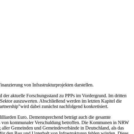
inanzierung von Infrastrukturprojekten darstellen.
d der aktuelle Forschungsstand zu PPPs im Vordergrund. Im dritten
n Sektor auszuwerten. Abschließend werden im letzten Kapitel die
rtnership"wird dabei zunächst nachfolgend konkretisiert.
lliarden Euro. Dementsprechend beträgt auch die gesamte
ers von kommunaler Verschuldung betroffen. Die Kommunen in NRW
g aller Gemeinden und Gemeindeverbände in Deutschland, als das
ür den Bau und Unterhalt von Infrastrukturen fehlen würden. Diese