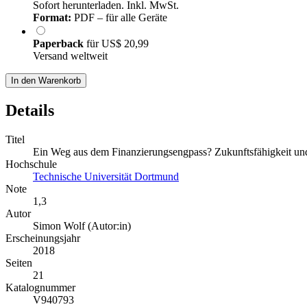
Sofort herunterladen. Inkl. MwSt.
Format:
PDF – für alle Geräte
Paperback
für
US$ 20,99
Versand weltweit
In den Warenkorb
Details
Titel
Ein Weg aus dem Finanzierungsengpass? Zukunftsfähigkeit und 
Hochschule
Technische Universität Dortmund
Note
1,3
Autor
Simon Wolf (Autor:in)
Erscheinungsjahr
2018
Seiten
21
Katalognummer
V940793