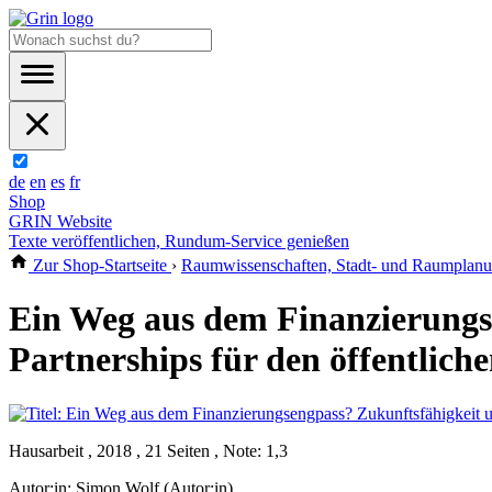
de
en
es
fr
Shop
GRIN Website
Texte veröffentlichen, Rundum-Service genießen
Zur Shop-Startseite
›
Raumwissenschaften, Stadt- und Raumplan
Ein Weg aus dem Finanzierungs
Partnerships für den öffentlich
Hausarbeit , 2018 , 21 Seiten , Note: 1,3
Autor:in:
Simon Wolf (Autor:in)