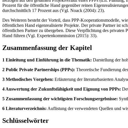
Bezogen auf den gesamten Projektverlauf eines PPPs (d.h. Planung, B
Prozent für die öffentliche Hand gegenüber reinen Eigenrealisierung
durchschnittlich 17 Prozent aus (Vgl. Noack (2004): 23).
Des Weiteren besteht der Vorteil, dass PPP-Kooperationsmodelle, wie 
öffentlichen Hand eigenrealisierte Projekte. Der private Partner ist sc
öffentlichen Partner zu übergeben. Diese Verpflichtung des privaten P
Hand führen (Vgl. Expertenkommission (2015): 33).
Zusammenfassung der Kapitel
1 Einleitung und Einführung in die Thematik:
Darstellung der hoh
2 Public Private Partnerships (PPPs):
Theoretische Fundierung des 
3 Methodisches Vorgehen:
Erläuterung der literaturbasierten Analy
4 Auswertung der Zukunftsfähigkeit und Eignung von PPPs:
Det
5 Zusammenfassung der wichtigsten Forschungsergebnisse:
Synth
6 Literaturverzeichnis:
Auflistung der verwendeten Quellen und wis
Schlüsselwörter