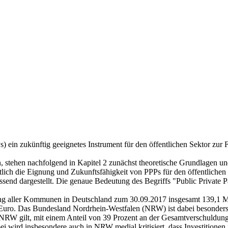
s) ein zukünftig geeignetes Instrument für den öffentlichen Sektor zur F
, stehen nachfolgend in Kapitel 2 zunächst theoretische Grundlagen un
ztlich die Eignung und Zukunftsfähigkeit von PPPs für den öffentliche
nd dargestellt. Die genaue Bedeutung des Begriffs "Public Private Pa
ng aller Kommunen in Deutschland zum 30.09.2017 insgesamt 139,1 Mi
 Euro. Das Bundesland Nordrhein-Westfalen (NRW) ist dabei besond
 NRW gilt, mit einem Anteil von 39 Prozent an der Gesamtverschuldun
ird insbesondere auch in NRW medial kritisiert, dass Investitionen f