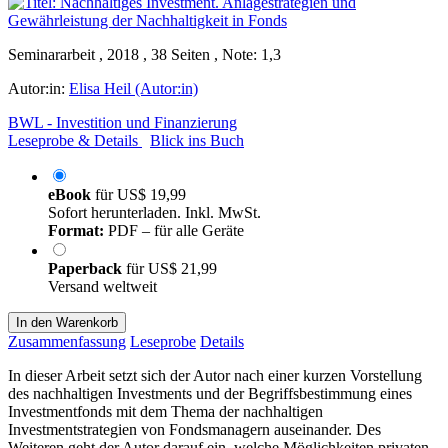
Seminararbeit , 2018 , 38 Seiten , Note: 1,3
Autor:in:
Elisa Heil (Autor:in)
BWL - Investition und Finanzierung
Leseprobe & Details
Blick ins Buch
eBook
für
US$ 19,99
Sofort herunterladen. Inkl. MwSt.
Format:
PDF – für alle Geräte
Paperback
für
US$ 21,99
Versand weltweit
In den Warenkorb
Zusammenfassung
Leseprobe
Details
In dieser Arbeit setzt sich der Autor nach einer kurzen Vorstellung
des nachhaltigen Investments und der Begriffsbestimmung eines
Investmentfonds mit dem Thema der nachhaltigen
Investmentstrategien von Fondsmanagern auseinander. Des
Weiteren geht der Autor darauf ein, welche Möglichkeiten privaten