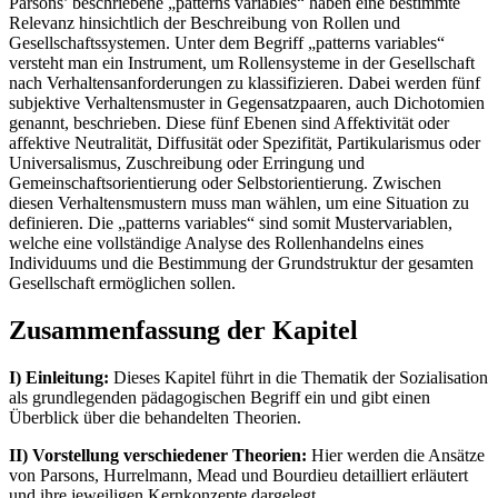
Parsons’ beschriebene „patterns variables“ haben eine bestimmte
Relevanz hinsichtlich der Beschreibung von Rollen und
Gesellschaftssystemen. Unter dem Begriff „patterns variables“
versteht man ein Instrument, um Rollensysteme in der Gesellschaft
nach Verhaltensanforderungen zu klassifizieren. Dabei werden fünf
subjektive Verhaltensmuster in Gegensatzpaaren, auch Dichotomien
genannt, beschrieben. Diese fünf Ebenen sind Affektivität oder
affektive Neutralität, Diffusität oder Spezifität, Partikularismus oder
Universalismus, Zuschreibung oder Erringung und
Gemeinschaftsorientierung oder Selbstorientierung. Zwischen
diesen Verhaltensmustern muss man wählen, um eine Situation zu
definieren. Die „patterns variables“ sind somit Mustervariablen,
welche eine vollständige Analyse des Rollenhandelns eines
Individuums und die Bestimmung der Grundstruktur der gesamten
Gesellschaft ermöglichen sollen.
Zusammenfassung der Kapitel
I) Einleitung:
Dieses Kapitel führt in die Thematik der Sozialisation
als grundlegenden pädagogischen Begriff ein und gibt einen
Überblick über die behandelten Theorien.
II) Vorstellung verschiedener Theorien:
Hier werden die Ansätze
von Parsons, Hurrelmann, Mead und Bourdieu detailliert erläutert
und ihre jeweiligen Kernkonzepte dargelegt.