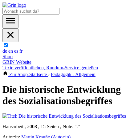
de
en
es
fr
Shop
GRIN Website
Texte veröffentlichen, Rundum-Service genießen
Zur Shop-Startseite
›
Pädagogik - Allgemein
Die historische Entwicklung
des Sozialisationsbegriffes
Hausarbeit , 2008 , 15 Seiten , Note: "-"
Autor:in:
Martin Krauße (Autor:in)