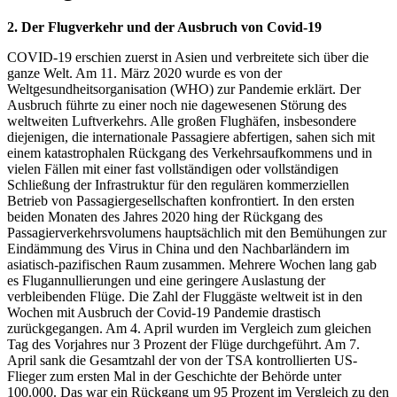
2. Der Flugverkehr und der Ausbruch von Covid-19
COVID-19 erschien zuerst in Asien und verbreitete sich über die
ganze Welt. Am 11. März 2020 wurde es von der
Weltgesundheitsorganisation (WHO) zur Pandemie erklärt. Der
Ausbruch führte zu einer noch nie dagewesenen Störung des
weltweiten Luftverkehrs. Alle großen Flughäfen, insbesondere
diejenigen, die internationale Passagiere abfertigen, sahen sich mit
einem katastrophalen Rückgang des Verkehrsaufkommens und in
vielen Fällen mit einer fast vollständigen oder vollständigen
Schließung der Infrastruktur für den regulären kommerziellen
Betrieb von Passagiergesellschaften konfrontiert. In den ersten
beiden Monaten des Jahres 2020 hing der Rückgang des
Passagierverkehrsvolumens hauptsächlich mit den Bemühungen zur
Eindämmung des Virus in China und den Nachbarländern im
asiatisch-pazifischen Raum zusammen. Mehrere Wochen lang gab
es Flugannullierungen und eine geringere Auslastung der
verbleibenden Flüge. Die Zahl der Fluggäste weltweit ist in den
Wochen mit Ausbruch der Covid-19 Pandemie drastisch
zurückgegangen. Am 4. April wurden im Vergleich zum gleichen
Tag des Vorjahres nur 3 Prozent der Flüge durchgeführt. Am 7.
April sank die Gesamtzahl der von der TSA kontrollierten US-
Flieger zum ersten Mal in der Geschichte der Behörde unter
100.000. Das war ein Rückgang um 95 Prozent im Vergleich zu den