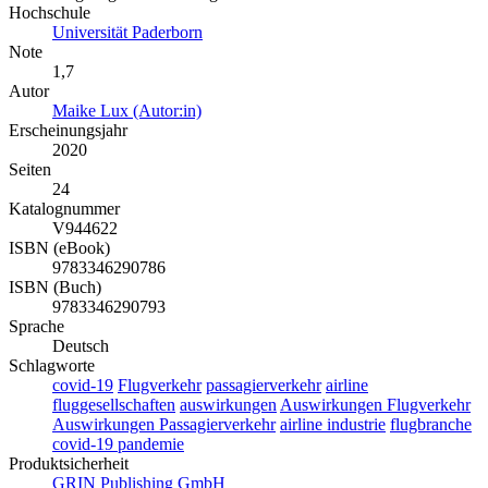
Hochschule
Universität Paderborn
Note
1,7
Autor
Maike Lux (Autor:in)
Erscheinungsjahr
2020
Seiten
24
Katalognummer
V944622
ISBN (eBook)
9783346290786
ISBN (Buch)
9783346290793
Sprache
Deutsch
Schlagworte
covid-19
Flugverkehr
passagierverkehr
airline
fluggesellschaften
auswirkungen
Auswirkungen Flugverkehr
Auswirkungen Passagierverkehr
airline industrie
flugbranche
covid-19 pandemie
Produktsicherheit
GRIN Publishing GmbH