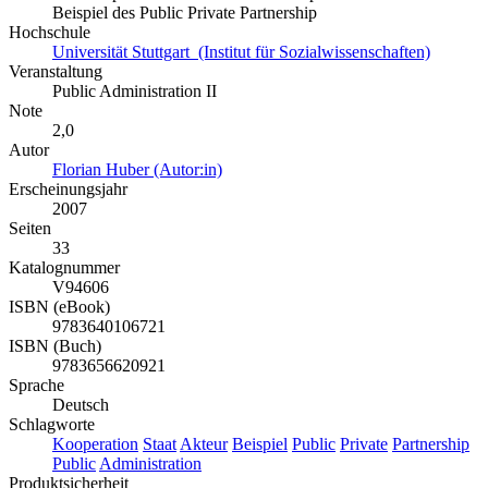
Beispiel des Public Private Partnership
Hochschule
Universität Stuttgart (Institut für Sozialwissenschaften)
Veranstaltung
Public Administration II
Note
2,0
Autor
Florian Huber (Autor:in)
Erscheinungsjahr
2007
Seiten
33
Katalognummer
V94606
ISBN (eBook)
9783640106721
ISBN (Buch)
9783656620921
Sprache
Deutsch
Schlagworte
Kooperation
Staat
Akteur
Beispiel
Public
Private
Partnership
Public
Administration
Produktsicherheit