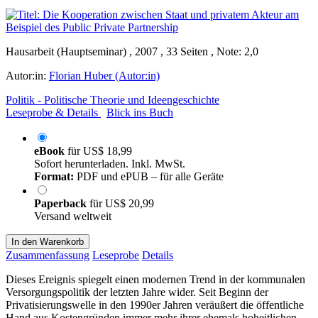
Hausarbeit (Hauptseminar) , 2007 , 33 Seiten , Note: 2,0
Autor:in:
Florian Huber (Autor:in)
Politik - Politische Theorie und Ideengeschichte
Leseprobe & Details
Blick ins Buch
eBook
für
US$ 18,99
Sofort herunterladen. Inkl. MwSt.
Format:
PDF und ePUB – für alle Geräte
Paperback
für
US$ 20,99
Versand weltweit
In den Warenkorb
Zusammenfassung
Leseprobe
Details
Dieses Ereignis spiegelt einen modernen Trend in der kommunalen
Versorgungspolitik der letzten Jahre wider. Seit Beginn der
Privatisierungswelle in den 1990er Jahren veräußert die öffentliche
Hand aus Kostengründen immer mehr ihrer ehemals hoheitlichen