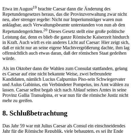
19
Etwa im August
brachte Caesar dann die Änderung des
Repetundengesetzes heraus, das die Provinzverwaltung zwar nicht
neu, aber strenger regelte: Nicht nur Imperiumsträger waren nun
anklagbar, auch Verwaltungsbeamte unterstanden von nun ab den
20
Repetundengerichten.
Dieses Gesetz stellt eine große politische
Leistung dar, denn es blieb die ganze Römische Kaiserzeit hindurch
in Kraft. Auch wirft es ein anderes Licht auf Caesar: Hier zeigt sich,
daß er nicht nur an seine eigene Machtvergrößerung dachte, ihm lag
offensichtlich auch etwas daran, daß der römischen Staat gedeihen
würde.
Als im Oktober dann die Wahlen zum Consulat stattfanden, gelang
es Caesar auf eine nicht bekannte Weise, zwei befreundete
Kandidaten, nämlich Lucius Calpurnius Piso-sein Schwiegervater
und Aulus Gabinius, ein Verbündeter Pompeius, ins Amt wählen zu
lassen. Caesar selbst begab sich nach Ablauf seines Amtes in seine
Provinz Gallia Transalpina, er war nun für die römische Justiz nicht
mehr zu greifen.
8. Schlußbetrachtung
Das Jahr 59 war mit Julius Caesar als Consul ein einschneidendes
Jahr für die Römische Republik, viele behaupten, es sei ihr Ende