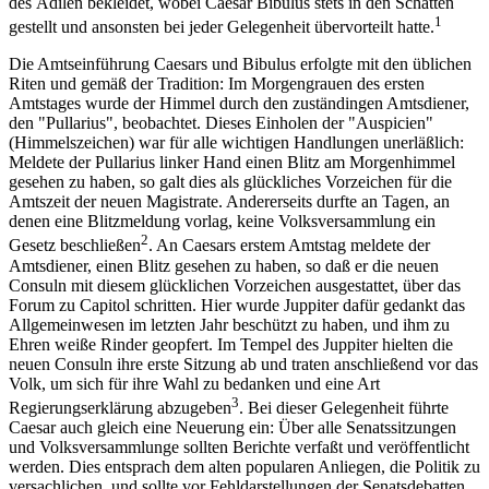
des Ädilen bekleidet, wobei Caesar Bibulus stets in den Schatten
1
gestellt und ansonsten bei jeder Gelegenheit übervorteilt hatte.
Die Amtseinführung Caesars und Bibulus erfolgte mit den üblichen
Riten und gemäß der Tradition: Im Morgengrauen des ersten
Amtstages wurde der Himmel durch den zuständingen Amtsdiener,
den "Pullarius", beobachtet. Dieses Einholen der "Auspicien"
(Himmelszeichen) war für alle wichtigen Handlungen unerläßlich:
Meldete der Pullarius linker Hand einen Blitz am Morgenhimmel
gesehen zu haben, so galt dies als glückliches Vorzeichen für die
Amtszeit der neuen Magistrate. Andererseits durfte an Tagen, an
denen eine Blitzmeldung vorlag, keine Volksversammlung ein
2
Gesetz beschließen
. An Caesars erstem Amtstag meldete der
Amtsdiener, einen Blitz gesehen zu haben, so daß er die neuen
Consuln mit diesem glücklichen Vorzeichen ausgestattet, über das
Forum zu Capitol schritten. Hier wurde Juppiter dafür gedankt das
Allgemeinwesen im letzten Jahr beschützt zu haben, und ihm zu
Ehren weiße Rinder geopfert. Im Tempel des Juppiter hielten die
neuen Consuln ihre erste Sitzung ab und traten anschließend vor das
Volk, um sich für ihre Wahl zu bedanken und eine Art
3
Regierungserklärung abzugeben
. Bei dieser Gelegenheit führte
Caesar auch gleich eine Neuerung ein: Über alle Senatssitzungen
und Volksversammlunge sollten Berichte verfaßt und veröffentlicht
werden. Dies entsprach dem alten popularen Anliegen, die Politik zu
versachlichen, und sollte vor Fehldarstellungen der Senatsdebatten