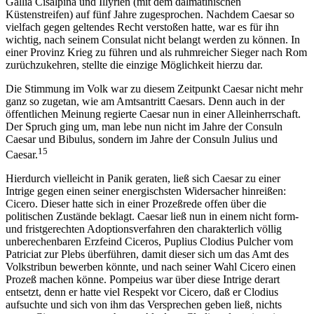
Gallia Cisalpina und Illyrien (mit dem dalmatinischen
Küstenstreifen) auf fünf Jahre zugesprochen. Nachdem Caesar so
vielfach gegen geltendes Recht verstoßen hatte, war es für ihn
wichtig, nach seinem Consulat nicht belangt werden zu können. In
einer Provinz Krieg zu führen und als ruhmreicher Sieger nach Rom
zurüchzukehren, stellte die einzige Möglichkeit hierzu dar.
Die Stimmung im Volk war zu diesem Zeitpunkt Caesar nicht mehr
ganz so zugetan, wie am Amtsantritt Caesars. Denn auch in der
öffentlichen Meinung regierte Caesar nun in einer Alleinherrschaft.
Der Spruch ging um, man lebe nun nicht im Jahre der Consuln
Caesar und Bibulus, sondern im Jahre der Consuln Julius und
15
Caesar.
Hierdurch vielleicht in Panik geraten, ließ sich Caesar zu einer
Intrige gegen einen seiner energischsten Widersacher hinreißen:
Cicero. Dieser hatte sich in einer Prozeßrede offen über die
politischen Zustände beklagt. Caesar ließ nun in einem nicht form-
und fristgerechten Adoptionsverfahren den charakterlich völlig
unberechenbaren Erzfeind Ciceros, Puplius Clodius Pulcher vom
Patriciat zur Plebs überführen, damit dieser sich um das Amt des
Volkstribun bewerben könnte, und nach seiner Wahl Cicero einen
Prozeß machen könne. Pompeius war über diese Intrige derart
entsetzt, denn er hatte viel Respekt vor Cicero, daß er Clodius
aufsuchte und sich von ihm das Versprechen geben ließ, nichts