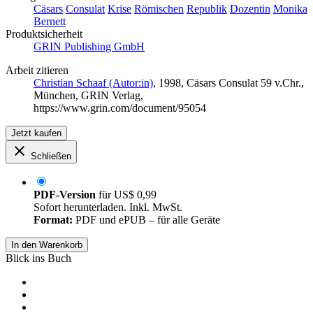
Cäsars
Consulat
Krise
Römischen
Republik
Dozentin
Monika
Bernett
Produktsicherheit
GRIN Publishing GmbH
Arbeit zitieren
Christian Schaaf (Autor:in)
, 1998, Cäsars Consulat 59 v.Chr.,
München, GRIN Verlag,
https://www.grin.com/document/95054
Jetzt kaufen
Schließen
PDF-Version
für
US$ 0,99
Sofort herunterladen. Inkl. MwSt.
Format:
PDF und ePUB – für alle Geräte
In den Warenkorb
Blick ins Buch