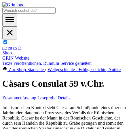
de
en
es
fr
Shop
GRIN Website
Texte veröffentlichen, Rundum-Service genießen
Zur Shop-Startseite
›
Weltgeschichte - Frühgeschichte, Antike
Cäsars Consulat 59 v.Chr.
Zusammenfassung
Leseprobe
Details
Im historischen Kontext steht Caesar am Schlußpunkt eines über ein
Jahrhundert dauernden Prozesses, des Verfalls der Römischen
Republik. Caesar ist der Mann in der Römischen Geschichte, der
durch sein Handeln die Republik zu Grabe getragen und somit den
Weg des römischen Staates zunächst in die Diktatur und später in