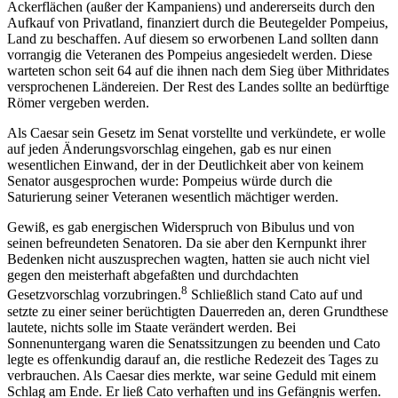
Ackerflächen (außer der Kampaniens) und andererseits durch den
Aufkauf von Privatland, finanziert durch die Beutegelder Pompeius,
Land zu beschaffen. Auf diesem so erworbenen Land sollten dann
vorrangig die Veteranen des Pompeius angesiedelt werden. Diese
warteten schon seit 64 auf die ihnen nach dem Sieg über Mithridates
versprochenen Ländereien. Der Rest des Landes sollte an bedürftige
Römer vergeben werden.
Als Caesar sein Gesetz im Senat vorstellte und verkündete, er wolle
auf jeden Änderungsvorschlag eingehen, gab es nur einen
wesentlichen Einwand, der in der Deutlichkeit aber von keinem
Senator ausgesprochen wurde: Pompeius würde durch die
Saturierung seiner Veteranen wesentlich mächtiger werden.
Gewiß, es gab energischen Widerspruch von Bibulus und von
seinen befreundeten Senatoren. Da sie aber den Kernpunkt ihrer
Bedenken nicht auszusprechen wagten, hatten sie auch nicht viel
gegen den meisterhaft abgefaßten und durchdachten
8
Gesetzvorschlag vorzubringen.
Schließlich stand Cato auf und
setzte zu einer seiner berüchtigten Dauerreden an, deren Grundthese
lautete, nichts solle im Staate verändert werden. Bei
Sonnenuntergang waren die Senatssitzungen zu beenden und Cato
legte es offenkundig darauf an, die restliche Redezeit des Tages zu
verbrauchen. Als Caesar dies merkte, war seine Geduld mit einem
Schlag am Ende. Er ließ Cato verhaften und ins Gefängnis werfen.