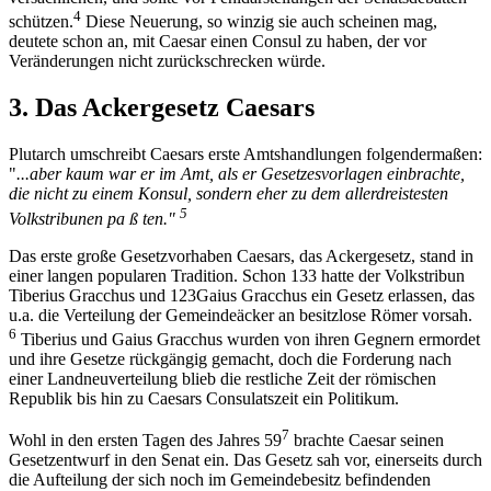
4
schützen.
Diese Neuerung, so winzig sie auch scheinen mag,
deutete schon an, mit Caesar einen Consul zu haben, der vor
Veränderungen nicht zurückschrecken würde.
3. Das Ackergesetz Caesars
Plutarch umschreibt Caesars erste Amtshandlungen folgendermaßen:
"
...aber kaum war er im Amt, als er Gesetzesvorlagen einbrachte,
die nicht zu einem Konsul, sondern eher zu dem allerdreistesten
5
Volkstribunen pa ß ten."
Das erste große Gesetzvorhaben Caesars, das Ackergesetz, stand in
einer langen popularen Tradition. Schon 133 hatte der Volkstribun
Tiberius Gracchus und 123Gaius Gracchus ein Gesetz erlassen, das
u.a. die Verteilung der Gemeindeäcker an besitzlose Römer vorsah.
6
Tiberius und Gaius Gracchus wurden von ihren Gegnern ermordet
und ihre Gesetze rückgängig gemacht, doch die Forderung nach
einer Landneuverteilung blieb die restliche Zeit der römischen
Republik bis hin zu Caesars Consulatszeit ein Politikum.
7
Wohl in den ersten Tagen des Jahres 59
brachte Caesar seinen
Gesetzentwurf in den Senat ein. Das Gesetz sah vor, einerseits durch
die Aufteilung der sich noch im Gemeindebesitz befindenden