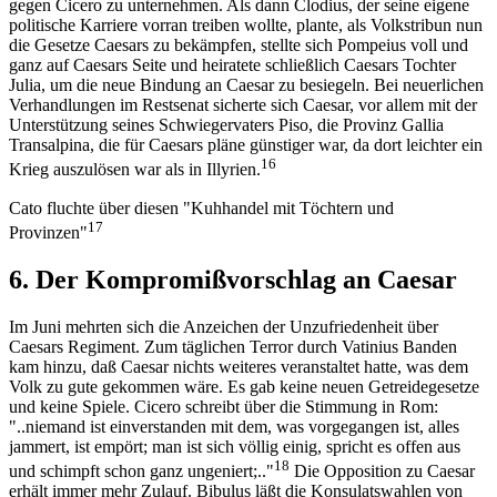
gegen Cicero zu unternehmen. Als dann Clodius, der seine eigene
politische Karriere vorran treiben wollte, plante, als Volkstribun nun
die Gesetze Caesars zu bekämpfen, stellte sich Pompeius voll und
ganz auf Caesars Seite und heiratete schließlich Caesars Tochter
Julia, um die neue Bindung an Caesar zu besiegeln. Bei neuerlichen
Verhandlungen im Restsenat sicherte sich Caesar, vor allem mit der
Unterstützung seines Schwiegervaters Piso, die Provinz Gallia
Transalpina, die für Caesars pläne günstiger war, da dort leichter ein
16
Krieg auszulösen war als in Illyrien.
Cato fluchte über diesen "Kuhhandel mit Töchtern und
17
Provinzen"
6. Der Kompromißvorschlag an Caesar
Im Juni mehrten sich die Anzeichen der Unzufriedenheit über
Caesars Regiment. Zum täglichen Terror durch Vatinius Banden
kam hinzu, daß Caesar nichts weiteres veranstaltet hatte, was dem
Volk zu gute gekommen wäre. Es gab keine neuen Getreidegesetze
und keine Spiele. Cicero schreibt über die Stimmung in Rom:
"..niemand ist einverstanden mit dem, was vorgegangen ist, alles
jammert, ist empört; man ist sich völlig einig, spricht es offen aus
18
und schimpft schon ganz ungeniert;.."
Die Opposition zu Caesar
erhält immer mehr Zulauf. Bibulus läßt die Konsulatswahlen von