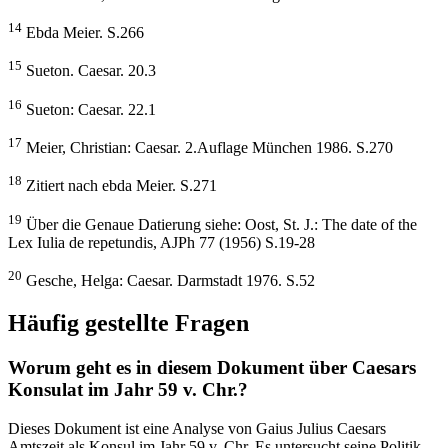
14
Ebda Meier. S.266
15
Sueton. Caesar. 20.3
16
Sueton: Caesar. 22.1
17
Meier, Christian: Caesar. 2.Auflage München 1986. S.270
18
Zitiert nach ebda Meier. S.271
19
Über die Genaue Datierung siehe: Oost, St. J.: The date of the
Lex Iulia de repetundis, AJPh 77 (1956) S.19-28
20
Gesche, Helga: Caesar. Darmstadt 1976. S.52
Häufig gestellte Fragen
Worum geht es in diesem Dokument über Caesars
Konsulat im Jahr 59 v. Chr.?
Dieses Dokument ist eine Analyse von Gaius Julius Caesars
Amtszeit als Konsul im Jahr 59 v. Chr. Es untersucht seine Politik,