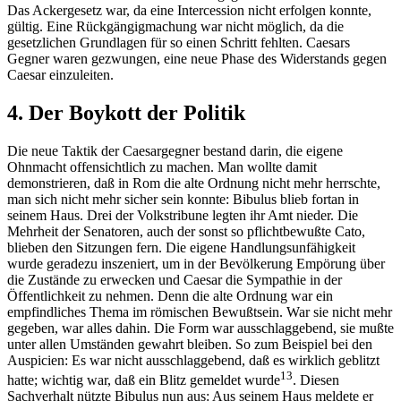
Das Ackergesetz war, da eine Intercession nicht erfolgen konnte,
gültig. Eine Rückgängigmachung war nicht möglich, da die
gesetzlichen Grundlagen für so einen Schritt fehlten. Caesars
Gegner waren gezwungen, eine neue Phase des Widerstands gegen
Caesar einzuleiten.
4. Der Boykott der Politik
Die neue Taktik der Caesargegner bestand darin, die eigene
Ohnmacht offensichtlich zu machen. Man wollte damit
demonstrieren, daß in Rom die alte Ordnung nicht mehr herrschte,
man sich nicht mehr sicher sein konnte: Bibulus blieb fortan in
seinem Haus. Drei der Volkstribune legten ihr Amt nieder. Die
Mehrheit der Senatoren, auch der sonst so pflichtbewußte Cato,
blieben den Sitzungen fern. Die eigene Handlungsunfähigkeit
wurde geradezu inszeniert, um in der Bevölkerung Empörung über
die Zustände zu erwecken und Caesar die Sympathie in der
Öffentlichkeit zu nehmen. Denn die alte Ordnung war ein
empfindliches Thema im römischen Bewußtsein. War sie nicht mehr
gegeben, war alles dahin. Die Form war ausschlaggebend, sie mußte
unter allen Umständen gewahrt bleiben. So zum Beispiel bei den
Auspicien: Es war nicht ausschlaggebend, daß es wirklich geblitzt
13
hatte; wichtig war, daß ein Blitz gemeldet wurde
. Diesen
Sachverhalt nützte Bibulus nun aus: Aus seinem Haus meldete er