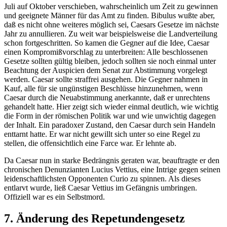
Juli auf Oktober verschieben, wahrscheinlich um Zeit zu gewinnen
und geeignete Männer für das Amt zu finden. Bibulus wußte aber,
daß es nicht ohne weiteres möglich sei, Caesars Gesetze im nächste
Jahr zu annullieren. Zu weit war beispielsweise die Landverteilung
schon fortgeschritten. So kamen die Gegner auf die Idee, Caesar
einen Kompromißvorschlag zu unterbreiten: Alle beschlossenen
Gesetze sollten gültig bleiben, jedoch sollten sie noch einmal unter
Beachtung der Auspicien dem Senat zur Abstimmung vorgelegt
werden. Caesar sollte straffrei ausgehen. Die Gegner nahmen in
Kauf, alle für sie ungünstigen Beschlüsse hinzunehmen, wenn
Caesar durch die Neuabstimmung anerkannte, daß er unrechtens
gehandelt hatte. Hier zeigt sich wieder einmal deutlich, wie wichtig
die Form in der römischen Politik war und wie unwichtig dagegen
der Inhalt. Ein paradoxer Zustand, den Caesar durch sein Handeln
enttarnt hatte. Er war nicht gewillt sich unter so eine Regel zu
stellen, die offensichtlich eine Farce war. Er lehnte ab.
Da Caesar nun in starke Bedrängnis geraten war, beauftragte er den
chronischen Denunzianten Lucius Vettius, eine Intrige gegen seinen
leidenschaftlichsten Opponenten Curio zu spinnen. Als dieses
entlarvt wurde, ließ Caesar Vettius im Gefängnis umbringen.
Offiziell war es ein Selbstmord.
7. Änderung des Repetundengesetz