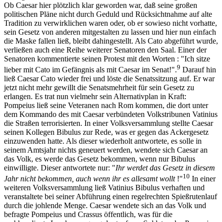
Ob Caesar hier plötzlich klar geworden war, daß seine großen
politischen Pläne nicht durch Geduld und Rücksichtnahme auf alte
Tradition zu verwirklichen waren oder, ob er sowieso nicht vorhatte,
sein Gesetz von anderen mitgestalten zu lassen und hier nun einfach
die Maske fallen ließ, bleibt dahingestellt. Als Cato abgeführt wurde,
verließen auch eine Reihe weiterer Senatoren den Saal. Einer der
Senatoren kommentierte seinen Protest mit den Worten : "Ich sitze
9
lieber mit Cato im Gefängnis als mit Caesar im Senat!".
Darauf hin
ließ Caesar Cato wieder frei und löste die Senatssitzung auf. Er war
jetzt nicht mehr gewillt die Senatsmehrheit für sein Gesetz zu
erlangen. Es trat nun vielmehr sein Alternativplan in Kraft:
Pompeius ließ seine Veteranen nach Rom kommen, die dort unter
dem Kommando des mit Caesar verbündeten Volkstribunen Vatinius
die Straßen terrorisierten. In einer Volksversammlung stellte Caesar
seinen Kollegen Bibulus zur Rede, was er gegen das Ackergesetz
einzuwenden hatte. Als dieser wiederholt antwortete, es solle in
seinem Amtsjahr nichts geneuert werden, wendete sich Caesar an
das Volk, es werde das Gesetz bekommen, wenn nur Bibulus
einwilligte. Dieser antwortete nur: "
Ihr werdet das Gesetz in diesem
10
Jahr nicht bekommen, auch wenn ihr es allesamt wollt
!"
In einer
weiteren Volksversammlung ließ Vatinius Bibulus verhaften und
veranstaltete bei seiner Abführung einen regelrechten Spießrutenlauf
durch die johlende Menge. Caesar wendete sich an das Volk und
befragte Pompeius und Crassus öffentlich, was für die