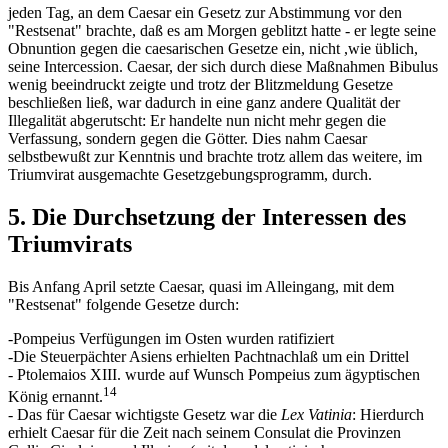
jeden Tag, an dem Caesar ein Gesetz zur Abstimmung vor den
"Restsenat" brachte, daß es am Morgen geblitzt hatte - er legte seine
Obnuntion gegen die caesarischen Gesetze ein, nicht ,wie üblich,
seine Intercession. Caesar, der sich durch diese Maßnahmen Bibulus
wenig beeindruckt zeigte und trotz der Blitzmeldung Gesetze
beschließen ließ, war dadurch in eine ganz andere Qualität der
Illegalität abgerutscht: Er handelte nun nicht mehr gegen die
Verfassung, sondern gegen die Götter. Dies nahm Caesar
selbstbewußt zur Kenntnis und brachte trotz allem das weitere, im
Triumvirat ausgemachte Gesetzgebungsprogramm, durch.
5. Die Durchsetzung der Interessen des
Triumvirats
Bis Anfang April setzte Caesar, quasi im Alleingang, mit dem
"Restsenat" folgende Gesetze durch:
-Pompeius Verfügungen im Osten wurden ratifiziert
-Die Steuerpächter Asiens erhielten Pachtnachlaß um ein Drittel
- Ptolemaios XIII. wurde auf Wunsch Pompeius zum ägyptischen
14
König ernannt.
- Das für Caesar wichtigste Gesetz war die
Lex Vatinia
: Hierdurch
erhielt Caesar für die Zeit nach seinem Consulat die Provinzen