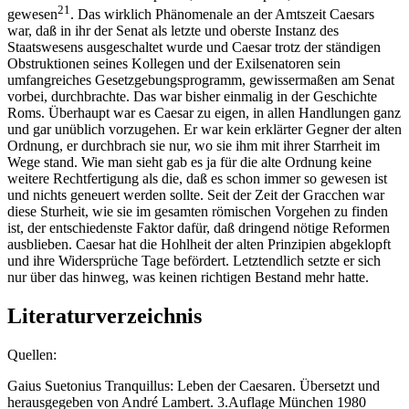
21
gewesen
. Das wirklich Phänomenale an der Amtszeit Caesars
war, daß in ihr der Senat als letzte und oberste Instanz des
Staatswesens ausgeschaltet wurde und Caesar trotz der ständigen
Obstruktionen seines Kollegen und der Exilsenatoren sein
umfangreiches Gesetzgebungsprogramm, gewissermaßen am Senat
vorbei, durchbrachte. Das war bisher einmalig in der Geschichte
Roms. Überhaupt war es Caesar zu eigen, in allen Handlungen ganz
und gar unüblich vorzugehen. Er war kein erklärter Gegner der alten
Ordnung, er durchbrach sie nur, wo sie ihm mit ihrer Starrheit im
Wege stand. Wie man sieht gab es ja für die alte Ordnung keine
weitere Rechtfertigung als die, daß es schon immer so gewesen ist
und nichts geneuert werden sollte. Seit der Zeit der Gracchen war
diese Sturheit, wie sie im gesamten römischen Vorgehen zu finden
ist, der entschiedenste Faktor dafür, daß dringend nötige Reformen
ausblieben. Caesar hat die Hohlheit der alten Prinzipien abgeklopft
und ihre Widersprüche Tage befördert. Letztendlich setzte er sich
nur über das hinweg, was keinen richtigen Bestand mehr hatte.
Literaturverzeichnis
Quellen:
Gaius Suetonius Tranquillus: Leben der Caesaren. Übersetzt und
herausgegeben von André Lambert. 3.Auflage München 1980