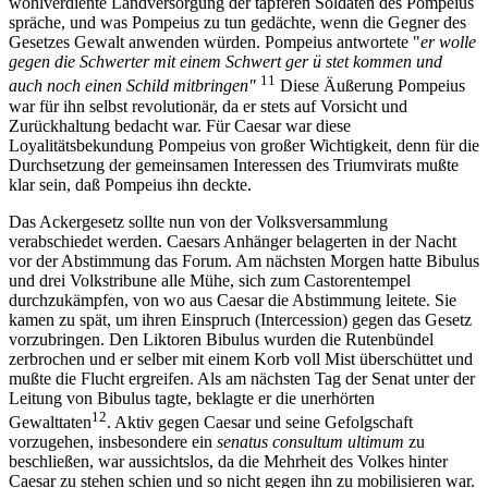
wohlverdiente Landversorgung der tapferen Soldaten des Pompeius
spräche, und was Pompeius zu tun gedächte, wenn die Gegner des
Gesetzes Gewalt anwenden würden. Pompeius antwortete "
er wolle
gegen die Schwerter mit einem Schwert ger ü stet kommen und
11
auch noch einen Schild mitbringen"
Diese Äußerung Pompeius
war für ihn selbst revolutionär, da er stets auf Vorsicht und
Zurückhaltung bedacht war. Für Caesar war diese
Loyalitätsbekundung Pompeius von großer Wichtigkeit, denn für die
Durchsetzung der gemeinsamen Interessen des Triumvirats mußte
klar sein, daß Pompeius ihn deckte.
Das Ackergesetz sollte nun von der Volksversammlung
verabschiedet werden. Caesars Anhänger belagerten in der Nacht
vor der Abstimmung das Forum. Am nächsten Morgen hatte Bibulus
und drei Volkstribune alle Mühe, sich zum Castorentempel
durchzukämpfen, von wo aus Caesar die Abstimmung leitete. Sie
kamen zu spät, um ihren Einspruch (Intercession) gegen das Gesetz
vorzubringen. Den Liktoren Bibulus wurden die Rutenbündel
zerbrochen und er selber mit einem Korb voll Mist überschüttet und
mußte die Flucht ergreifen. Als am nächsten Tag der Senat unter der
Leitung von Bibulus tagte, beklagte er die unerhörten
12
Gewalttaten
. Aktiv gegen Caesar und seine Gefolgschaft
vorzugehen, insbesondere ein
senatus consultum ultimum
zu
beschließen, war aussichtslos, da die Mehrheit des Volkes hinter
Caesar zu stehen schien und so nicht gegen ihn zu mobilisieren war.