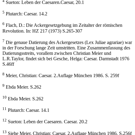
4
Sueton: Leben der Caesaren.Caesar, 20.1
5
Plutarch: Caesar. 14.2
6
Flach, D.: Die Ackergesetzgebung im Zeitalter der römischen
Revolution. In: HZ 217 (1973) S.265-307
7
Die genaue Datierung des Ackergesetzes (Lex Juliae agrariae) war
in der Forschung lange Zeit umstritten. Eine Zusammenfassung des
Datierungsstreits, vorallem zwischen Christian Meier und
L.R.Taylor, findet sich bei Gesche, Helga: Caesar. Darmstadt 1976
S.46ff
8
Meier, Christian: Caesar. 2.Auflage München 1986. S. 259f
9
Ebda Meier. S.262
10
Ebda Meier. S.262
11
Plutarch: Caesar. 14.1
12
Sueton: Leben der Caesaren. Caesar. 20.2
13
Siehe Meier, Christian: Caesar. 2.Auflage München 1986. S.256f