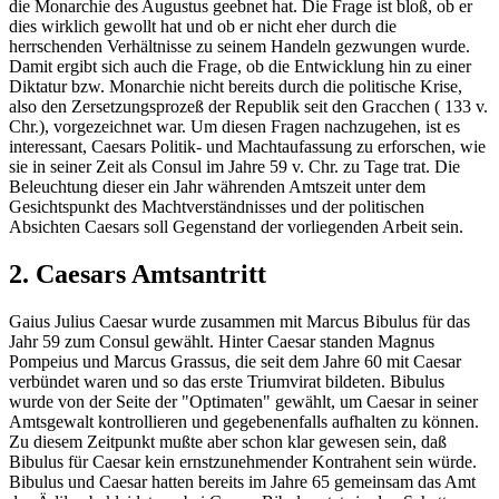
die Monarchie des Augustus geebnet hat. Die Frage ist bloß, ob er
dies wirklich gewollt hat und ob er nicht eher durch die
herrschenden Verhältnisse zu seinem Handeln gezwungen wurde.
Damit ergibt sich auch die Frage, ob die Entwicklung hin zu einer
Diktatur bzw. Monarchie nicht bereits durch die politische Krise,
also den Zersetzungsprozeß der Republik seit den Gracchen ( 133 v.
Chr.), vorgezeichnet war. Um diesen Fragen nachzugehen, ist es
interessant, Caesars Politik- und Machtaufassung zu erforschen, wie
sie in seiner Zeit als Consul im Jahre 59 v. Chr. zu Tage trat. Die
Beleuchtung dieser ein Jahr währenden Amtszeit unter dem
Gesichtspunkt des Machtverständnisses und der politischen
Absichten Caesars soll Gegenstand der vorliegenden Arbeit sein.
2. Caesars Amtsantritt
Gaius Julius Caesar wurde zusammen mit Marcus Bibulus für das
Jahr 59 zum Consul gewählt. Hinter Caesar standen Magnus
Pompeius und Marcus Grassus, die seit dem Jahre 60 mit Caesar
verbündet waren und so das erste Triumvirat bildeten. Bibulus
wurde von der Seite der "Optimaten" gewählt, um Caesar in seiner
Amtsgewalt kontrollieren und gegebenenfalls aufhalten zu können.
Zu diesem Zeitpunkt mußte aber schon klar gewesen sein, daß
Bibulus für Caesar kein ernstzunehmender Kontrahent sein würde.
Bibulus und Caesar hatten bereits im Jahre 65 gemeinsam das Amt