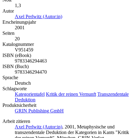
1,3
Autor
Axel Perlwitz (Autor:in)
Erscheinungsjahr
2001
Seiten
20
Katalognummer
V951459
ISBN (eBook)
9783346294463
ISBN (Buch)
9783346294470
Sprache
Deutsch
Schlagworte
Kategorientafel
Kritik der reinen Vernunft
Transzendentale
Deduktion
Produktsicherheit
GRIN Publishing GmbH
Arbeit zitieren
Axel Perlwitz (Autor:in)
, 2001, Metaphysische und
transzendentale Deduktion der Kategorien in Kants "Kritik
der reinen Vernunft", München, GRIN Verlag,