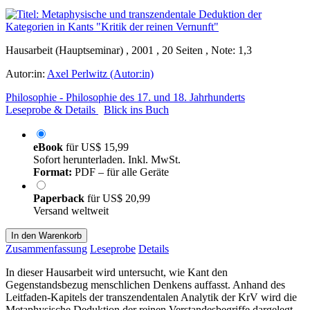
Hausarbeit (Hauptseminar) , 2001 , 20 Seiten , Note: 1,3
Autor:in:
Axel Perlwitz (Autor:in)
Philosophie - Philosophie des 17. und 18. Jahrhunderts
Leseprobe & Details
Blick ins Buch
eBook
für
US$ 15,99
Sofort herunterladen. Inkl. MwSt.
Format:
PDF – für alle Geräte
Paperback
für
US$ 20,99
Versand weltweit
In den Warenkorb
Zusammenfassung
Leseprobe
Details
In dieser Hausarbeit wird untersucht, wie Kant den
Gegenstandsbezug menschlichen Denkens auffasst. Anhand des
Leitfaden-Kapitels der transzendentalen Analytik der KrV wird die
Metaphysische Deduktion der reinen Verstandesbegriffe dargelegt