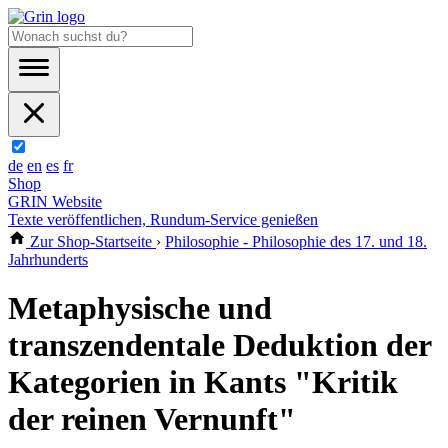
de
en
es
fr
Shop
GRIN Website
Texte veröffentlichen, Rundum-Service genießen
Zur Shop-Startseite
›
Philosophie - Philosophie des 17. und 18.
Jahrhunderts
Metaphysische und
transzendentale Deduktion der
Kategorien in Kants "Kritik
der reinen Vernunft"