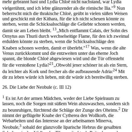
mehr gebrannt hast und Lydia Chloë nicht nachstand, war Lydia
9
vielgerühmt, und ich lebte glänzender als die römische Ilia."
Nun
beherrscht mich die thrakische Chloë, geübt in vielen süßen Weisen
und geschickt mit der Kithara, für die ich nicht scheuen könnte zu
sterben, wenn die Schicksalsschläge die Geliebte schonen werden,
13
damit sie am Leben bleibt.
,,Mich entflammt Calais, der Sohn des
Ornytus aus Thurii durch wechselseitige Flame, für den ich zweimal
erdulden könnte zu sterben, wenn die Schicksalsschläge den
17
Knaben schonen werden, damit er überlebt."
Was, wenn die alte
Venus zurückkommt und die entzweiten unter das eherne Joch
spannt, die blonde Chloë abgewiesen wird und die Tür offensteht
21
für die verstoßene Lydia?
,,Obwohl jener schöner ist als ein Stern,
24
du leichter als Kork und frecher als die aufbrausende Adria:
Mit
dir zu leben würde ich lieben, mit dir würde ich bereitwillig sterben.
26. Die Liebe der Neobule (c. III 12)
1
Es ist Art der armen Mädchen, weder der Liebe Spielraum zu
lassen, noch die Sorgen mit süßem Wein abzuwaschen, sondern sich
2
zu beunruhigen, fürchtend die Schläge der Zunge des Oheims.
Dir
nimmt der geflügelte Knabe der Cytherea den Wollkorb, die
Webarbeiten und das Interesse an der arbeitsamen Minerva,
3
Neobule,
sobald der glanzvolle liparische Hebrus die gesalbten