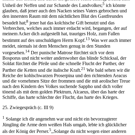
5
Unheil der Neffen und zur Schande des Landvolkes;
ich könnte
glauben, daß jener auch den Nacken seines Vaters gebrochen und
den innersten Raum mit dem nächtlichen Blut des Gastfreundes
8
besudelt hat;
jener hat das kolchische Gift benutzt und das
Verbrechen, welches auch immer erdacht wird, begangen, der auf
meinem Acker dich aufgestellt hat, trauriges Holz, zum Fallen
13
bestimmt auf des unschuldigen Herrn Kopf.
Was wer auch immer
meidet, niemals ist dem Menschen genug in den Stunden
14
vorgesehen.
Der punische Matrose fürchtet sich vor dem
Bosporus und nicht weiter anderswoher das blinde Schicksal, der
Soldat fürchtet die Pfeile und die schnelle Flucht der Parther, der
21
Parther die Ketten und die italische Kraft.
Wie bald sehen wir die
Reiche der kohlschwarzen Proserpina und den richtenden Aeacus
und die vornehmen Sitze der frommen und die mit aeolischer Treue
nach den Kindern des Volkes suchende Sappho und dich voller
tönend als mit dem golden Plektrum, Alcaeus, über das harte der
Schiffe, das harte schlechte der Flucht, das harte des Krieges.
25. Zwiegespräch (c. III 9)
1
Solange ich dir angenehm war und nicht ein bevorzugterer
Jüngling die Arme dem weißen Hals umgab, lebte ich glücklicher
5
als der König der Perser.
,,Solange du nicht wegen einer anderen