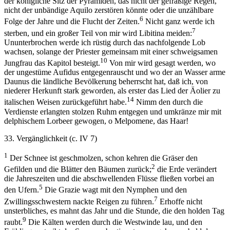
der königliche Sitz der Pyramiden, das nicht der gefräßige Regen,
nicht der unbändige Aquilo zerstören könnte oder die unzählbare
6
Folge der Jahre und die Flucht der Zeiten.
Nicht ganz werde ich
7
sterben, und ein großer Teil von mir wird Libitina meiden:
Ununterbrochen werde ich rüstig durch das nachfolgende Lob
wachsen, solange der Priester gemeinsam mit einer schweigsamen
10
Jungfrau das Kapitol besteigt.
Von mir wird gesagt werden, wo
der ungestüme Aufidus entgegenrauscht und wo der an Wasser arme
Daunus die ländliche Bevölkerung beherrscht hat, daß ich, von
niederer Herkunft stark geworden, als erster das Lied der Äolier zu
14
italischen Weisen zurückgeführt habe.
Nimm den durch die
Verdienste erlangten stolzen Ruhm entgegen und umkränze mir mit
delphischem Lorbeer gewogen, o Melpomene, das Haar!
33. Vergänglichkeit (c. IV 7)
1
Der Schnee ist geschmolzen, schon kehren die Gräser den
2
Gefilden und die Blätter den Bäumen zurück;
die Erde verändert
die Jahreszeiten und die abschwellenden Flüsse fließen vorbei an
5
den Ufern.
Die Grazie wagt mit den Nymphen und den
7
Zwillingsschwestern nackte Reigen zu führen.
Erhoffe nicht
unsterbliches, es mahnt das Jahr und die Stunde, die den holden Tag
9
raubt.
Die Kälten werden durch die Westwinde lau, und den