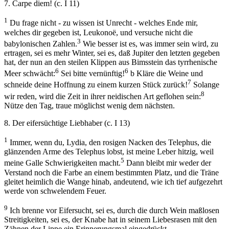
7. Carpe diem! (c. I 11)
1
Du frage nicht - zu wissen ist Unrecht - welches Ende mir,
welches dir gegeben ist, Leukonoë, und versuche nicht die
3
babylonischen Zahlen.
Wie besser ist es, was immer sein wird, zu
ertragen, sei es mehr Winter, sei es, daß Jupiter den letzten gegeben
hat, der nun an den steilen Klippen aus Bimsstein das tyrrhenische
6
6
Meer schwächt:
Sei bitte vernünftig!
b Kläre die Weine und
7
schneide deine Hoffnung zu einem kurzen Stück zurück!
Solange
8
wir reden, wird die Zeit in ihrer neidischen Art geflohen sein:
Nütze den Tag, traue möglichst wenig dem nächsten.
8. Der eifersüchtige Liebhaber (c. I 13)
1
Immer, wenn du, Lydia, den rosigen Nacken des Telephus, die
glänzenden Arme des Telephus lobst, ist meine Leber hitzig, weil
5
meine Galle Schwierigkeiten macht.
Dann bleibt mir weder der
Verstand noch die Farbe an einem bestimmten Platz, und die Träne
gleitet heimlich die Wange hinab, andeutend, wie ich tief aufgezehrt
werde von schwelendem Feuer.
9
Ich brenne vor Eifersucht, sei es, durch die durch Wein maßlosen
Streitigkeiten, sei es, der Knabe hat in seinem Liebesrasen mit den
Zähnen der Lippe ein Erinnerungsmal eingedrückt.