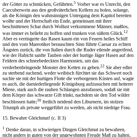
5
der Götter zu schmücken, Gefährten.
Vorher war es Unrecht, den
Caecuberwein aus den großväterlichen Kellern zu holen, solange,
als die Königin den wahnsinnigen Untergang dem Kapitol bereiten
wollte und der Herrschaft ein Ende, gemeinsam mit ihrer
beschnittenen Schar durch Wollust verkommene Männer, maßlos,
12
was immer es beliebt zu hoffen und trunken von süßem Glück.
Aber es verringerte das Rasen kaum ein von Feuern heiles Schiff
und den vom Mareotiker berauschten Sinn führte Caesar zu echten
Ängsten zurück, die von Italien durch die Ruder eilende angreifend,
wie der Habicht sanfte Tauben oder der hurtige Jäger Hasen auf den
Feldern des schneebedeckten Haemonien, um das
22
verderbenbringende Monster den Ketten zu geben.
Sie aber edler
zu sterbend suchend, weder weibisch fürchtet sie das Schwert noch
suchte sie mit der hurtigen Flotte die verborgenen Küsten auf, wagte
es auch, die darniederliegende Königsburg aufzusuchen mit heiterer
Miene, stark auch die rauhen Schlangen anzufassen, sodaß sie mit
dem Körper das schwarze Gift trinkt, nachdem sie den Tod wilder
30
beschlossen hatte;
freilich neidend den Liburnern, im stolzen
Triumph als private weggeführt zu werden, als nicht niedrige Frau.
15. Bewahre Gleichmut! (c. II 3)
1
Denke daran, in schwierigen Dingen Gleichmut zu bewahren,
nicht anders in guten von der ungewohnten Freude Maß zu halten,