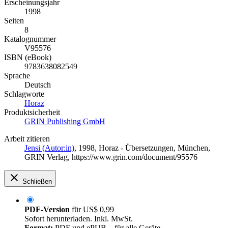
Erscheinungsjahr
1998
Seiten
8
Katalognummer
V95576
ISBN (eBook)
9783638082549
Sprache
Deutsch
Schlagworte
Horaz
Produktsicherheit
GRIN Publishing GmbH
Arbeit zitieren
Jensi (Autor:in)
, 1998, Horaz - Übersetzungen, München,
GRIN Verlag, https://www.grin.com/document/95576
Schließen
PDF-Version
für
US$ 0,99
Sofort herunterladen. Inkl. MwSt.
Format:
PDF und ePUB – für alle Geräte