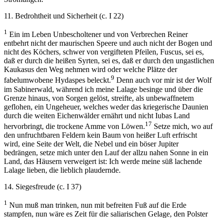
11. Bedrohtheit und Sicherheit (c. I 22)
1
Ein im Leben Unbescholtener und von Verbrechen Reiner
entbehrt nicht der maurischen Speere und auch nicht der Bogen und
nicht des Köchers, schwer von vergifteten Pfeilen, Fuscus, sei es,
daß er durch die heißen Syrten, sei es, daß er durch den ungastlichen
Kaukasus den Weg nehmen wird oder welche Plätze der
9
fabelumwobene Hydaspes beleckt.
Denn auch vor mir ist der Wolf
im Sabinerwald, während ich meine Lalage besinge und über die
Grenze hinaus, von Sorgen gelöst, streifte, als unbewaffnetem
geflohen, ein Ungeheuer, welches weder das kriegerische Daunien
durch die weiten Eichenwälder ernährt und nicht Iubas Land
17
hervorbringt, die trockene Amme von Löwen.
Setze mich, wo auf
den unfruchtbaren Feldern kein Baum von heißer Luft erfrischt
wird, eine Seite der Welt, die Nebel und ein böser Jupiter
bedrängen, setze mich unter den Lauf der allzu nahen Sonne in ein
Land, das Häusern verweigert ist: Ich werde meine süß lachende
Lalage lieben, die lieblich plaudernde.
14. Siegesfreude (c. I 37)
1
Nun muß man trinken, nun mit befreiten Fuß auf die Erde
stampfen, nun wäre es Zeit für die saliarischen Gelage, den Polster