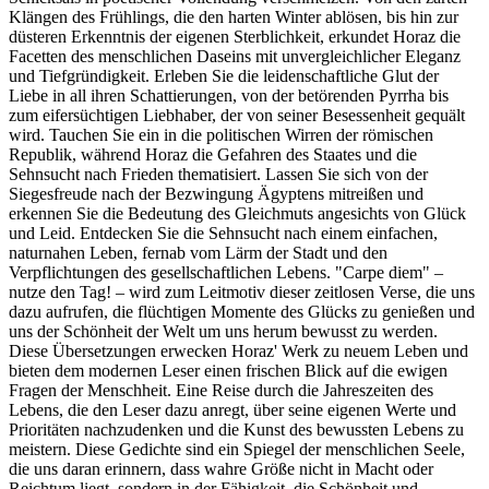
Klängen des Frühlings, die den harten Winter ablösen, bis hin zur
düsteren Erkenntnis der eigenen Sterblichkeit, erkundet Horaz die
Facetten des menschlichen Daseins mit unvergleichlicher Eleganz
und Tiefgründigkeit. Erleben Sie die leidenschaftliche Glut der
Liebe in all ihren Schattierungen, von der betörenden Pyrrha bis
zum eifersüchtigen Liebhaber, der von seiner Besessenheit gequält
wird. Tauchen Sie ein in die politischen Wirren der römischen
Republik, während Horaz die Gefahren des Staates und die
Sehnsucht nach Frieden thematisiert. Lassen Sie sich von der
Siegesfreude nach der Bezwingung Ägyptens mitreißen und
erkennen Sie die Bedeutung des Gleichmuts angesichts von Glück
und Leid. Entdecken Sie die Sehnsucht nach einem einfachen,
naturnahen Leben, fernab vom Lärm der Stadt und den
Verpflichtungen des gesellschaftlichen Lebens. "Carpe diem" –
nutze den Tag! – wird zum Leitmotiv dieser zeitlosen Verse, die uns
dazu aufrufen, die flüchtigen Momente des Glücks zu genießen und
uns der Schönheit der Welt um uns herum bewusst zu werden.
Diese Übersetzungen erwecken Horaz' Werk zu neuem Leben und
bieten dem modernen Leser einen frischen Blick auf die ewigen
Fragen der Menschheit. Eine Reise durch die Jahreszeiten des
Lebens, die den Leser dazu anregt, über seine eigenen Werte und
Prioritäten nachzudenken und die Kunst des bewussten Lebens zu
meistern. Diese Gedichte sind ein Spiegel der menschlichen Seele,
die uns daran erinnern, dass wahre Größe nicht in Macht oder
Reichtum liegt, sondern in der Fähigkeit, die Schönheit und