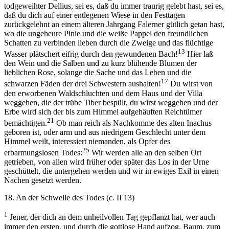
todgeweihter Dellius, sei es, daß du immer traurig gelebt hast, sei es,
daß du dich auf einer entlegenen Wiese in den Festtagen
zurückgelehnt an einem älteren Jahrgang Falerner gütlich getan hast,
wo die ungeheure Pinie und die weiße Pappel den freundlichen
Schatten zu verbinden lieben durch die Zweige und das flüchtige
13
Wasser plätschert eifrig durch den gewundenen Bach!
Hier laß
den Wein und die Salben und zu kurz blühende Blumen der
lieblichen Rose, solange die Sache und das Leben und die
17
schwarzen Fäden der drei Schwestern aushalten!
Du wirst von
den erworbenen Waldschluchten und dem Haus und der Villa
weggehen, die der trübe Tiber bespült, du wirst weggehen und der
Erbe wird sich der bis zum Himmel aufgehäuften Reichtümer
21
bemächtigen.
Ob man reich als Nachkomme des alten Inachus
geboren ist, oder arm und aus niedrigem Geschlecht unter dem
Himmel weilt, interessiert niemanden, als Opfer des
25
erbarmungslosen Todes:
Wir werden alle an den selben Ort
getrieben, von allen wird früher oder später das Los in der Urne
geschüttelt, die untergehen werden und wir in ewiges Exil in einen
Nachen gesetzt werden.
18. An der Schwelle des Todes (c. II 13)
1
Jener, der dich an dem unheilvollen Tag gepflanzt hat, wer auch
immer den ersten, und durch die gottlose Hand aufzog, Baum, zum