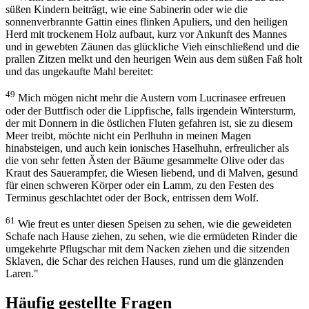
süßen Kindern beiträgt, wie eine Sabinerin oder wie die
sonnenverbrannte Gattin eines flinken Apuliers, und den heiligen
Herd mit trockenem Holz aufbaut, kurz vor Ankunft des Mannes
und in gewebten Zäunen das glückliche Vieh einschließend und die
prallen Zitzen melkt und den heurigen Wein aus dem süßen Faß holt
und das ungekaufte Mahl bereitet:
49
Mich mögen nicht mehr die Austern vom Lucrinasee erfreuen
oder der Buttfisch oder die Lippfische, falls irgendein Wintersturm,
der mit Donnern in die östlichen Fluten gefahren ist, sie zu diesem
Meer treibt, möchte nicht ein Perlhuhn in meinen Magen
hinabsteigen, und auch kein ionisches Haselhuhn, erfreulicher als
die von sehr fetten Ästen der Bäume gesammelte Olive oder das
Kraut des Sauerampfer, die Wiesen liebend, und di Malven, gesund
für einen schweren Körper oder ein Lamm, zu den Festen des
Terminus geschlachtet oder der Bock, entrissen dem Wolf.
61
Wie freut es unter diesen Speisen zu sehen, wie die geweideten
Schafe nach Hause ziehen, zu sehen, wie die ermüdeten Rinder die
umgekehrte Pflugschar mit dem Nacken ziehen und die sitzenden
Sklaven, die Schar des reichen Hauses, rund um die glänzenden
Laren."
Häufig gestellte Fragen