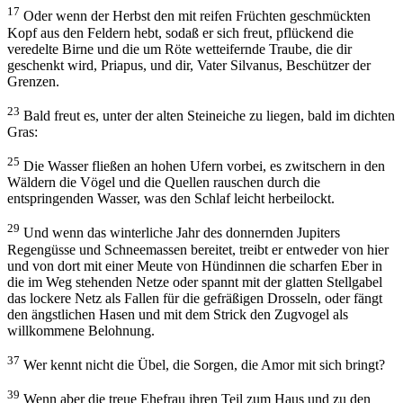
17
Oder wenn der Herbst den mit reifen Früchten geschmückten
Kopf aus den Feldern hebt, sodaß er sich freut, pflückend die
veredelte Birne und die um Röte wetteifernde Traube, die dir
geschenkt wird, Priapus, und dir, Vater Silvanus, Beschützer der
Grenzen.
23
Bald freut es, unter der alten Steineiche zu liegen, bald im dichten
Gras:
25
Die Wasser fließen an hohen Ufern vorbei, es zwitschern in den
Wäldern die Vögel und die Quellen rauschen durch die
entspringenden Wasser, was den Schlaf leicht herbeilockt.
29
Und wenn das winterliche Jahr des donnernden Jupiters
Regengüsse und Schneemassen bereitet, treibt er entweder von hier
und von dort mit einer Meute von Hündinnen die scharfen Eber in
die im Weg stehenden Netze oder spannt mit der glatten Stellgabel
das lockere Netz als Fallen für die gefräßigen Drosseln, oder fängt
den ängstlichen Hasen und mit dem Strick den Zugvogel als
willkommene Belohnung.
37
Wer kennt nicht die Übel, die Sorgen, die Amor mit sich bringt?
39
Wenn aber die treue Ehefrau ihren Teil zum Haus und zu den