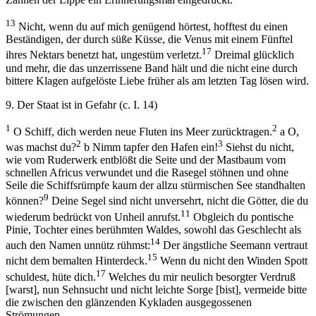
13
Nicht, wenn du auf mich genügend hörtest, hofftest du einen
Beständigen, der durch süße Küsse, die Venus mit einem Fünftel
17
ihres Nektars benetzt hat, ungestüm verletzt.
Dreimal glücklich
und mehr, die das unzerrissene Band hält und die nicht eine durch
bittere Klagen aufgelöste Liebe früher als am letzten Tag lösen wird.
9. Der Staat ist in Gefahr (c. I. 14)
1
2
O Schiff, dich werden neue Fluten ins Meer zurücktragen.
a O,
2
3
was machst du?
b Nimm tapfer den Hafen ein!
Siehst du nicht,
wie vom Ruderwerk entblößt die Seite und der Mastbaum vom
schnellen Africus verwundet und die Rasegel stöhnen und ohne
Seile die Schiffsrümpfe kaum der allzu stürmischen See standhalten
9
können?
Deine Segel sind nicht unversehrt, nicht die Götter, die du
11
wiederum bedrückt von Unheil anrufst.
Obgleich du pontische
Pinie, Tochter eines berühmten Waldes, sowohl das Geschlecht als
14
auch den Namen unnütz rühmst:
Der ängstliche Seemann vertraut
15
nicht dem bemalten Hinterdeck.
Wenn du nicht den Winden Spott
17
schuldest, hüte dich.
Welches du mir neulich besorgter Verdruß
[warst], nun Sehnsucht und nicht leichte Sorge [bist], vermeide bitte
die zwischen den glänzenden Kykladen ausgegossenen
Strömungen.