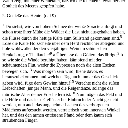
Wand zeigt mit einer Weihetafel, daß ich die feuchten Gewänder der
Gottheit des Meeres geopfert habe.
5. Genieße das Heute! (c. I 9)
1
Du siehst, wie von hohem Schnee der weiße Soracte aufragt und
schon trotz ihrer Mühe die Wälder die Last nicht ausgehalten haben,
5
die Flüsse durch die heftige Kälte zum Stillstand gekommen sind.
Löse die Kälte Holzscheite über dem Herd reichlicher ablegend und
hole wohlwollender den vierjährigen Wein im sabinischen
9
9
Henkelkrug, o Thaliarche!
a Überlasse den Göttern das übrige;
b
so wie sie die Winde beruhigt haben, kämpfend mit der
schäumenden Flut, weder die Zypressen noch die alten Eschen
13
bewegen sich.
Was morgen sein wird, fliehe davor, es
herauszubekommen und welchen Tag auch immer das Geschick
15
geben wird, füge dem Gewinn hinzu!
Verachte nicht die süßen
Liebschaften, junger Mann, und die Reigentänze, solange das
18
mürrische Alter deiner Frische fern ist.
Nun mögen das Feld und
die Höfe und das leise Geflüster bei Einbruch der Nacht gesucht
werden, nun auch das angenehme Lachen des verborgenen
Mädchens aufgesucht werden, verräterisch vom innersten Winkel
her, und das den armen entrissene Pfand oder dem kaum sich
sträubenden Finger.