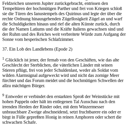
Feldzeichen unserem Jupiter zurückgebracht, entrissen den
Tempeltüren der hochmütigen Parther und frei von Kriegen schloß
sie die Türen des Ianustempels des Quirinus und legte der über die
rechte Ordnung hinausgehenden Zügellosigkeit Zügel an und warf
die Schuldigkeiten hinaus und rief die alten Künste zurück, durch
die der Namen Latiums und die Kräfte Italiens gewachsen sind und
der Ruhm und des Reiches weit verbreitete Würde zum Aufgang der
Sonne vom hesperischen Schlafzimmer.
37. Ein Lob des Landlebens (Epode 2)
1
Glücklich ist jener, der fernab von den Geschäften, wie das alte
Geschlecht der Sterblichen, die väterlichen Länder mit seinen
Stieren pflügt, frei von jeder Schuldenlast, weder als Soldat vom
wilden Alarmsignal aufgeweckt wird und nicht das zornige Meer
fürchtet und das Forum meidet und die hochmütigen Schwellen der
allzu mächtigen Bürger.
9
Entweder er verbindet den erstarkten Sproß der Weinstücke mit
hohen Pappeln oder hält im entlegenen Tal Ausschau nach den
irrenden Herden der Rinder oder, mit dem Winzermesser
unbrauchbare Zweige abschneidend, setzt fruchtbarere ein oder er
birgt in Fülle gepreßten Honig in reinen Amphoren oder schert die
schwachen Schafe.