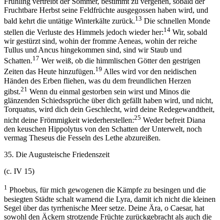
Frühling vertreibt der Sommer, bestimmt zu vergehen, sobald der
Fruchtbare Herbst seine Feldfrüchte ausgegossen haben wird, und
13
bald kehrt die untätige Winterkälte zurück.
Die schnellen Monde
14
stellen die Verluste des Himmels jedoch wieder her:
Wir, sobald
wir gestürzt sind, wohin der fromme Aeneas, wohin der reiche
Tullus und Ancus hingekommen sind, sind wir Staub und
17
Schatten.
Wer weiß, ob die himmlischen Götter den gestrigen
19
Zeiten das Heute hinzufügen.
Alles wird vor den neidischen
Händen des Erben fliehen, was du dem freundlichen Herzen
21
gibst.
Wenn du einmal gestorben sein wirst und Minos die
glänzenden Schiedssprüche über dich gefällt haben wird, und nicht,
Torquatus, wird dich dein Geschlecht, wird deine Redegewandtheit,
25
nicht deine Frömmigkeit wiederherstellen:
Weder befreit Diana
den keuschen Hippolytus von den Schatten der Unterwelt, noch
vermag Theseus die Fesseln des Lethe abzureißen.
35. Die Augusteische Friedenszeit
(c. IV 15)
1
Phoebus, für mich gewogenen die Kämpfe zu besingen und die
besiegten Städte schalt warnend die Lyra, damit ich nicht die kleinen
Segel über das tyrrhenische Meer setze. Deine Ära, o Caesar, hat
sowohl den Äckern strotzende Früchte zurückgebracht als auch die