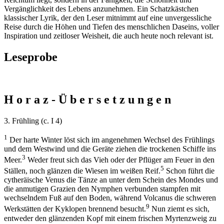
Vergänglichkeit des Lebens anzunehmen. Ein Schatzkästchen
klassischer Lyrik, der den Leser mitnimmt auf eine unvergessliche
Reise durch die Höhen und Tiefen des menschlichen Daseins, voller
Inspiration und zeitloser Weisheit, die auch heute noch relevant ist.
Leseprobe
H o r a z - Ü b e r s e t z u n g e n
3. Frühling (c. I 4)
1
Der harte Winter löst sich im angenehmen Wechsel des Frühlings
und dem Westwind und die Geräte ziehen die trockenen Schiffe ins
3
Meer.
Weder freut sich das Vieh oder der Pflüger am Feuer in den
5
Ställen, noch glänzen die Wiesen im weißen Reif.
Schon führt die
cytheräische Venus die Tänze an unter dem Schein des Mondes und
die anmutigen Grazien den Nymphen verbunden stampfen mit
wechselndem Fuß auf den Boden, während Volcanus die schweren
9
Werkstätten der Kyklopen brennend besucht.
Nun ziemt es sich,
entweder den glänzenden Kopf mit einem frischen Myrtenzweig zu