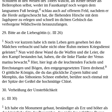
Schultern in den Wellen des Tibers wäscht, als Reiter besser als
Bellerophon selbst, weder im Faustkampf noch wegen dem
4
langsamen Fuß besiegt,
schlau auch auf offenem Feld, nachdem er
die Herde aufgescheucht hat, die fliehenden Hirsche mit dem
Jagdspeer zu erlegen und schnell im dichten Gebüsch das
verborgene Wildschwein herauszufangen.
29. Bitte an die Liebesgöttin (c. III 26)
1
Noch vor kurzem habe ich mein Leben gern gesehen bei den
Mädchen verbracht und habe nicht ohne Ruhm meinen Kriegsdienst
3
geleistet:
Nun wird diese Wand da die Waffen und die Leier, die
den Kampf bestanden hat, haben, die die linke Flanke der Venus
6
marina bewacht.
Hier, hier legt ab die leuchtenden Fackeln und
9
Brechstangen und Bögen, den entgegengesetzten Türen drohend.
O göttliche Königin, die du das glückliche Zypern hältst und
Memphis, das Sithoniens Schnee entbehrt, berühre noch einmal mit
der Spitze der Geißel die hochmütige Chloë.
30. Verheißung der Unsterblichkeit
(c. III 30)
1
Ich habe ein Monument gebaut, beständiger als Erz und höher als