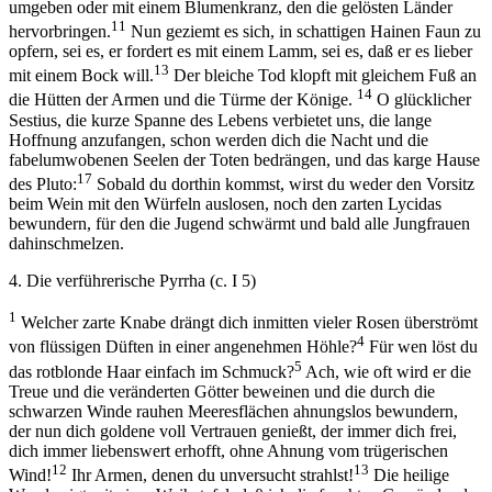
umgeben oder mit einem Blumenkranz, den die gelösten Länder
11
hervorbringen.
Nun geziemt es sich, in schattigen Hainen Faun zu
opfern, sei es, er fordert es mit einem Lamm, sei es, daß er es lieber
13
mit einem Bock will.
Der bleiche Tod klopft mit gleichem Fuß an
14
die Hütten der Armen und die Türme der Könige.
O glücklicher
Sestius, die kurze Spanne des Lebens verbietet uns, die lange
Hoffnung anzufangen, schon werden dich die Nacht und die
fabelumwobenen Seelen der Toten bedrängen, und das karge Hause
17
des Pluto:
Sobald du dorthin kommst, wirst du weder den Vorsitz
beim Wein mit den Würfeln auslosen, noch den zarten Lycidas
bewundern, für den die Jugend schwärmt und bald alle Jungfrauen
dahinschmelzen.
4. Die verführerische Pyrrha (c. I 5)
1
Welcher zarte Knabe drängt dich inmitten vieler Rosen überströmt
4
von flüssigen Düften in einer angenehmen Höhle?
Für wen löst du
5
das rotblonde Haar einfach im Schmuck?
Ach, wie oft wird er die
Treue und die veränderten Götter beweinen und die durch die
schwarzen Winde rauhen Meeresflächen ahnungslos bewundern,
der nun dich goldene voll Vertrauen genießt, der immer dich frei,
dich immer liebenswert erhofft, ohne Ahnung vom trügerischen
12
13
Wind!
Ihr Armen, denen du unversucht strahlst!
Die heilige