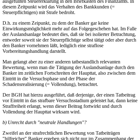
ausgefüllten Steuererklärung in den Briefkasten des Finanzamts. In
diesem Zeitpunkt wird das Verhalten des Bankkunden (=
Steuerpflichtigen) mit Strafe bedroht.
D.h. zu einem Zeipunkt, zu dem der Banker gar keine
Einwirkungsmöglichkeit mehr auf das Folgegeschehen hat. Im Falle
der Auslandsanlage bedeutet dies, daß sie bei isolierter Betrachtung,
entweder soweit sie der Steuerpflichtige selbst tätigt oder aber durch
den Banker vornehmen läßt, lediglich eine straflose
Vorbereitungshandlung darstellt.
Man gelangt aber zu einer anderen tatbestandlich relevanten
Bewertung, wenn man die Tätigung der Auslandsanlage durch den
Banker im zeitlichen Fortschreiten der Haupttat, also zwischen dem
Eintritt in die Versuchsphase und der Phase der
Schadensrealisierung (= Vollendung), betrachtet.
Der BGH hat hierzu ausgeführt, daß derjenige, der einen Tatbeitrag
vor Eintritt in das strafbare Versuchsstadium geleistet hat, dann keine
Straffreiheit erlangt, wenn dieser Beitrag fortwirkt und durch
Vollendung der Haupttat wirksam wird.
b) Unrecht durch "neutrale Handlungen"?
Zweifel an der strafrechtlichen Bewertung von Tatbeiträgen
"hilfreicher" Banker ergeben sich nicht nur im Zusammenhang der