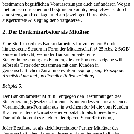
bestimmten begrifflichen Voraussetzungen auch auf anderen Wegen
methodisch erreichen und begründen könnte, beispielsweise durch
eine streng am Rechtsgut und am jeweiligen Unrechtstyp
ausgerichtete Auslegung der Strafgesetze .
2. Der Bankmitarbeiter als Mittäter
Eine Strafbarkeit des Bankmitarbeiters für von einem Kunden
hinterzogene Steuern in Form der Mittäterschaft (§ 25 Abs. 2 StGB)
käme in Betracht, wenn der Bankmitarbeiter eine
Steuerhinterziehung des Kunden, die der Banker als eigene will,
selbst als Täter oder zusammen mit dem Kunden in
gemeinschaftlichem Zusammenwirken beginge ,
sog. Prinzip der
Arbeitsteilung und funktioneller Rollenverteilung.
Beispiel 5:
Der Bankmitarbeiter M füllt - entgegen den Bestimmungen des
Steuerberatungsgesetzes - für einen Kunden dessen Umsatzsteuer-
Voranmeldungs-Formular aus, in welchem der M die vom Kunden
K zu entrichtende Umsatzsteuer vorsätzlich falsch berechnet.
Daraufhin kommt es zu einer niedrigeren Steuerfestsetzung.
Jeder Beteiligte ist als gleichberechtigter Partner Mitträger des
gemeinschaftlichen Tatentschlusses und der gemeinschaftlichen