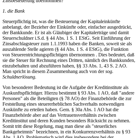
Zinsbesteuerung übernommen?
1. die Bank
Steuerpflichtig ist, was die Besteuerung der Kapitaleinkünfte
anbelangt, der Bezieher der Einkünfte oder, einfacher ausgedrückt,
der Bankkunde. Er ist als Gläubiger der Kapitalerträge und damit
Steuerschuldner i.S.d. § 44 Abs. 1 S. 1 EStG. Seit Einführung der
Zinsabschlagsteuer zum 1.1.1993 haben die Banken, soweit sie als
auszahlende Stelle agieren (§ 44 Abs. 1 S. 4 EStG), die Funktion
von Steuerentrichtungspflichtigen übernommen . Dies bedeutet, daß
sie die Steuer für Rechnung eines Dritten, nämlich des Bankkunden,
einzubehalten und abzuführen haben, §§ 33 Abs. 1, 43 S. 2 AO.
Man spricht in diesem Zusammenhang auch von der
sog.
Schuldnerlösung.
Von besonderer Bedeutung ist die Aufgabe der Kreditinstitute als
Auskunftspflichtiger. Hierzu bestimmt § 93 Abs. 1 AO, daß "andere
Personen" als die Beteiligten (§ 78 AO) der Finanzbehörde die zur
Feststellung eines steuererheblichen Sachverhalts notwendigen
Auskünfte zu erteilen haben. Gem. § 30a Abs. 1 AO hat die
Finanzbehörde aber auf das Vertrauensverhältnis zwischen
Kreditinstitut und deren Kunden besonders Rücksicht zu nehmen.
Somit tritt diese Regelung, mag man diese als "steuerliches
Bankgeheimnis" bezeichnen, in ein Konkurrenzverhältnis zu § 93
Abs. 1 AO. Problematisch wird dies insbesondere bei der