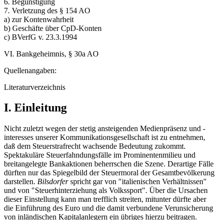
6. Begünstigung
7. Verletzung des § 154 AO
a) zur Kontenwahrheit
b) Geschäfte über CpD-Konten
c) BVerfG v. 23.3.1994
VI. Bankgeheimnis, § 30a AO
Quellenangaben:
Literaturverzeichnis
I. Einleitung
Nicht zuletzt wegen der stetig ansteigenden Medienpräsenz und -
interesses unserer Kommunikationsgesellschaft ist zu entnehmen,
daß dem Steuerstrafrecht wachsende Bedeutung zukommt.
Spektakuläre Steuerfahndungsfälle im Prominentenmilieu und
breitangelegte Bankaktionen beherrschen die Szene. Derartige Fälle
dürften nur das Spiegelbild der Steuermoral der Gesamtbevölkerung
darstellen.
Bilsdorfer
spricht gar von "italienischen Verhältnissen"
und von "Steuerhinterziehung als Volkssport". Über die Ursachen
dieser Einstellung kann man trefflich streiten, mitunter dürfte aber
die Einführung des Euro und die damit verbundene Verunsicherung
von inländischen Kapitalanlegern ein übriges hierzu beitragen.