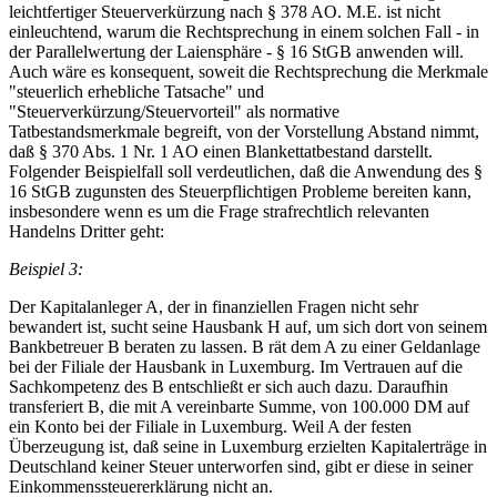
leichtfertiger Steuerverkürzung nach § 378 AO. M.E. ist nicht
einleuchtend, warum die Rechtsprechung in einem solchen Fall - in
der Parallelwertung der Laiensphäre - § 16 StGB anwenden will.
Auch wäre es konsequent, soweit die Rechtsprechung die Merkmale
"steuerlich erhebliche Tatsache" und
"Steuerverkürzung/Steuervorteil" als normative
Tatbestandsmerkmale begreift, von der Vorstellung Abstand nimmt,
daß § 370 Abs. 1 Nr. 1 AO einen Blankettatbestand darstellt.
Folgender Beispielfall soll verdeutlichen, daß die Anwendung des §
16 StGB zugunsten des Steuerpflichtigen Probleme bereiten kann,
insbesondere wenn es um die Frage strafrechtlich relevanten
Handelns Dritter geht:
Beispiel 3:
Der Kapitalanleger A, der in finanziellen Fragen nicht sehr
bewandert ist, sucht seine Hausbank H auf, um sich dort von seinem
Bankbetreuer B beraten zu lassen. B rät dem A zu einer Geldanlage
bei der Filiale der Hausbank in Luxemburg. Im Vertrauen auf die
Sachkompetenz des B entschließt er sich auch dazu. Daraufhin
transferiert B, die mit A vereinbarte Summe, von 100.000 DM auf
ein Konto bei der Filiale in Luxemburg. Weil A der festen
Überzeugung ist, daß seine in Luxemburg erzielten Kapitalerträge in
Deutschland keiner Steuer unterworfen sind, gibt er diese in seiner
Einkommenssteuererklärung nicht an.