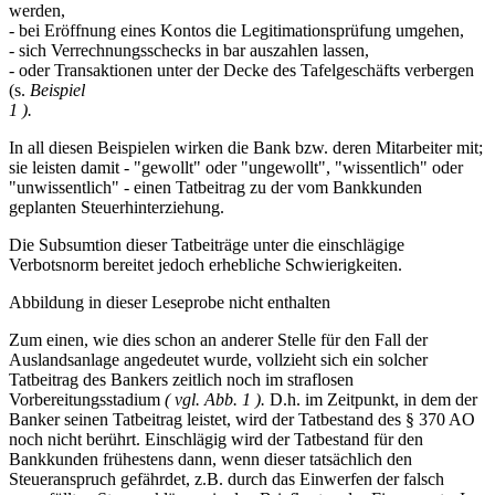
werden,
- bei Eröffnung eines Kontos die Legitimationsprüfung umgehen,
- sich Verrechnungsschecks in bar auszahlen lassen,
- oder Transaktionen unter der Decke des Tafelgeschäfts verbergen
(s.
Beispiel
1 ).
In all diesen Beispielen wirken die Bank bzw. deren Mitarbeiter mit;
sie leisten damit - "gewollt" oder "ungewollt", "wissentlich" oder
"unwissentlich" - einen Tatbeitrag zu der vom Bankkunden
geplanten Steuerhinterziehung.
Die Subsumtion dieser Tatbeiträge unter die einschlägige
Verbotsnorm bereitet jedoch erhebliche Schwierigkeiten.
Abbildung in dieser Leseprobe nicht enthalten
Zum einen, wie dies schon an anderer Stelle für den Fall der
Auslandsanlage angedeutet wurde, vollzieht sich ein solcher
Tatbeitrag des Bankers zeitlich noch im straflosen
Vorbereitungsstadium
( vgl. Abb. 1 ).
D.h. im Zeitpunkt, in dem der
Banker seinen Tatbeitrag leistet, wird der Tatbestand des § 370 AO
noch nicht berührt. Einschlägig wird der Tatbestand für den
Bankkunden frühestens dann, wenn dieser tatsächlich den
Steueranspruch gefährdet, z.B. durch das Einwerfen der falsch