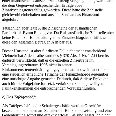
einer inländischen Zahlstelle zum Einzug vorgelegt hätte, wären auf
die dem Gegenwert entsprechenden Erträge 35%
Zinsabschlagsteuer fällig geworden. Diese hätte die Zahlstelle
gleichwohl einbehalten und anschließend an das Finanzamt
abgeführt.
Tatsächlich aber legte A die Zinsscheine der ausländischen
Partnerbank P zum Einzug vor. Da P als ausländische Zahlstelle aber
keine Pflicht zur Einbehaltung einer Zinsabschlagsteuer trifft, zahlt
diese den gesamten Betrag an A in bar aus.
Dieser Umstand ist aber für diesen Fall nicht mehr entscheidend.
Vielmehr hat A den Tatbestand des § 370 Abs. 1 Nr. 1 AO bereits
dadurch verwirklicht, daß er die erzielten Zinserträge im
Veranlagungszeitraum 1995 nicht in seiner
Einkommenssteuererklärung angegeben hat. Insoweit hat er über
eine steuerlich erhebliche Tatsache der Finanzbehörde gegenüber
eine unrichtige Angabe gemacht. Dadurch, daß A diese Praktiken
auch für die Folgejahre fortsetzt, verkürzt er zu den jeweiligen
Fälligkeitsterminen die entsprechenden Vorauszahlungen.
c) Das Tafelgeschäft
Als Tafelgeschäfte oder Schaltergeschäfte werden Geschäfte
bezeichnet, bei denen am Schalter der Bank eine Leistung und eine
Gegenleistung sofort und effektiv erfolgt. Sie sind gesetzlich nicht