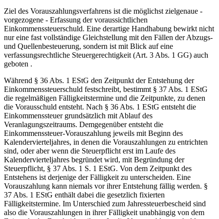
Ziel des Vorauszahlungsverfahrens ist die möglichst zielgenaue -
vorgezogene - Erfassung der voraussichtlichen
Einkommenssteuerschuld. Eine derartige Handhabung bewirkt nicht
nur eine fast vollständige Gleichstellung mit den Fällen der Abzugs-
und Quellenbesteuerung, sondern ist mit Blick auf eine
verfassungsrechtliche Steuergerechtigkeit (Art. 3 Abs. 1 GG) auch
geboten .
Während § 36 Abs. 1 EStG den Zeitpunkt der Entstehung der
Einkommenssteuerschuld festschreibt, bestimmt § 37 Abs. 1 EStG
die regelmäßigen Fälligkeitstermine und die Zeitpunkte, zu denen
die Vorausschuld entsteht. Nach § 36 Abs. 1 EStG entsteht die
Einkommenssteuer grundsätzlich mit Ablauf des
Veranlagungszeitraums. Demgegenüber entsteht die
Einkommenssteuer-Vorauszahlung jeweils mit Beginn des
Kalendervierteljahres, in denen die Vorauszahlungen zu entrichten
sind, oder aber wenn die Steuerpflicht erst im Laufe des
Kalendervierteljahres begründet wird, mit Begründung der
Steuerpflicht, § 37 Abs. 1 S. 1 EStG. Von dem Zeitpunkt des
Entstehens ist derjenige der Fälligkeit zu unterscheiden. Eine
Vorauszahlung kann niemals vor ihrer Entstehung fällig werden. §
37 Abs. 1 EStG enthält dabei die gesetzlich fixierten
Fälligkeitstermine. Im Unterschied zum Jahressteuerbescheid sind
also die Vorauszahlungen in ihrer Fälligkeit unabhängig von dem