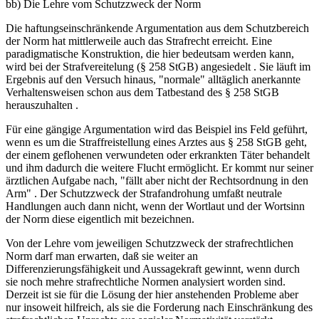
bb) Die Lehre vom Schutzzweck der Norm
Die haftungseinschränkende Argumentation aus dem Schutzbereich
der Norm hat mittlerweile auch das Strafrecht erreicht. Eine
paradigmatische Konstruktion, die hier bedeutsam werden kann,
wird bei der Strafvereitelung (§ 258 StGB) angesiedelt . Sie läuft im
Ergebnis auf den Versuch hinaus, "normale" alltäglich anerkannte
Verhaltensweisen schon aus dem Tatbestand des § 258 StGB
herauszuhalten .
Für eine gängige Argumentation wird das Beispiel ins Feld geführt,
wenn es um die Straffreistellung eines Arztes aus § 258 StGB geht,
der einem geflohenen verwundeten oder erkrankten Täter behandelt
und ihm dadurch die weitere Flucht ermöglicht. Er kommt nur seiner
ärztlichen Aufgabe nach, "fällt aber nicht der Rechtsordnung in den
Arm" . Der Schutzzweck der Strafandrohung umfaßt neutrale
Handlungen auch dann nicht, wenn der Wortlaut und der Wortsinn
der Norm diese eigentlich mit bezeichnen.
Von der Lehre vom jeweiligen Schutzzweck der strafrechtlichen
Norm darf man erwarten, daß sie weiter an
Differenzierungsfähigkeit und Aussagekraft gewinnt, wenn durch
sie noch mehre strafrechtliche Normen analysiert worden sind.
Derzeit ist sie für die Lösung der hier anstehenden Probleme aber
nur insoweit hilfreich, als sie die Forderung nach Einschränkung des