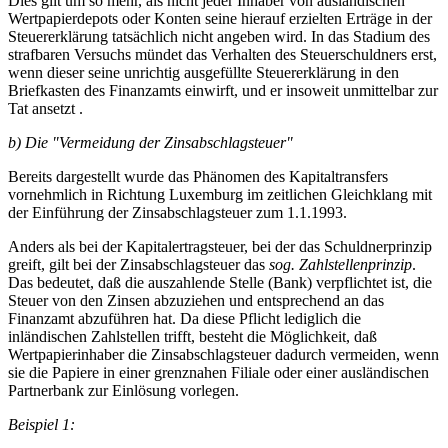
Dies gilt um so mehr, als nicht jeder Inhaber von ausländischen
Wertpapierdepots oder Konten seine hierauf erzielten Erträge in der
Steuererklärung tatsächlich nicht angeben wird. In das Stadium des
strafbaren Versuchs mündet das Verhalten des Steuerschuldners erst,
wenn dieser seine unrichtig ausgefüllte Steuererklärung in den
Briefkasten des Finanzamts einwirft, und er insoweit unmittelbar zur
Tat ansetzt .
b) Die "Vermeidung der Zinsabschlagsteuer"
Bereits dargestellt wurde das Phänomen des Kapitaltransfers
vornehmlich in Richtung Luxemburg im zeitlichen Gleichklang mit
der Einführung der Zinsabschlagsteuer zum 1.1.1993.
Anders als bei der Kapitalertragsteuer, bei der das Schuldnerprinzip
greift, gilt bei der Zinsabschlagsteuer das
sog. Zahlstellenprinzip
.
Das bedeutet, daß die auszahlende Stelle (Bank) verpflichtet ist, die
Steuer von den Zinsen abzuziehen und entsprechend an das
Finanzamt abzuführen hat. Da diese Pflicht lediglich die
inländischen Zahlstellen trifft, besteht die Möglichkeit, daß
Wertpapierinhaber die Zinsabschlagsteuer dadurch vermeiden, wenn
sie die Papiere in einer grenznahen Filiale oder einer ausländischen
Partnerbank zur Einlösung vorlegen.
Beispiel 1: