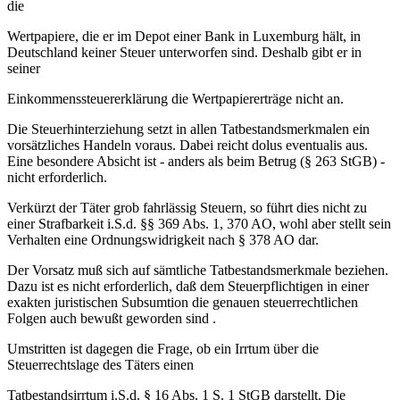
die
Wertpapiere, die er im Depot einer Bank in Luxemburg hält, in
Deutschland keiner Steuer unterworfen sind. Deshalb gibt er in
seiner
Einkommenssteuererklärung die Wertpapiererträge nicht an.
Die Steuerhinterziehung setzt in allen Tatbestandsmerkmalen ein
vorsätzliches Handeln voraus. Dabei reicht dolus eventualis aus.
Eine besondere Absicht ist - anders als beim Betrug (§ 263 StGB) -
nicht erforderlich.
Verkürzt der Täter grob fahrlässig Steuern, so führt dies nicht zu
einer Strafbarkeit i.S.d. §§ 369 Abs. 1, 370 AO, wohl aber stellt sein
Verhalten eine Ordnungswidrigkeit nach § 378 AO dar.
Der Vorsatz muß sich auf sämtliche Tatbestandsmerkmale beziehen.
Dazu ist es nicht erforderlich, daß dem Steuerpflichtigen in einer
exakten juristischen Subsumtion die genauen steuerrechtlichen
Folgen auch bewußt geworden sind .
Umstritten ist dagegen die Frage, ob ein Irrtum über die
Steuerrechtslage des Täters einen
Tatbestandsirrtum i.S.d. § 16 Abs. 1 S. 1 StGB darstellt. Die