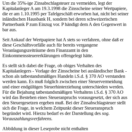
Um die 35%-ige Zinsabschlagsteuer zu vermeiden, legt der
Kapitalanleger A am 19.3.1998 die Zinsscheine seiner Wertpapiere,
die er am 1.10.1995 per Tafelgeschäft erworben hat, nicht bei seiner
inländischen Hausbank H, sondern bei deren schweizerischen
Partnerbank P zum Einzug vor. P händigt dem A den Gegenwert in
bar aus.
Seit Ankauf der Wertpapiere hat A stets so verfahren, ohne daß er
diese Geschäftsvorfälle auch für bereits vergangene
Veranlagungszeiträume dem Finanzamt in den
Einkommenssteuererklärungen offengelegt hätte.
Es stellt sich dabei die Frage, ob obiges Verhalten des
Kapitalanlegers - Vorlage der Zinsscheine bei ausländischer Bank -
schon als tatbestandsmäßiges Handeln i.S.d. § 370 AO verstanden
werden kann. Es muß folglich zwischen einer Steuervermeidung
und einer endgültigen Steuerhinterziehung unterschieden werden.
Für die Bejahung tatbestandsmäßigen Verhaltens i.S.d. § 370 AO
wird das Bestehen eines Steueranpruchs vorausgesetzt, der sich aus
den Steuergesetzen ergeben muß. Bei der Zinsabschlagsteuer stellt
sich die Frage, in welchem Zeitpunkt dieser Steueranspruch
begründet wird. Hierzu bedarf es der Darstellung des
sog.
Vorauszahlungsverfahrens.
Abbildung in dieser Leseprobe nicht enthalten