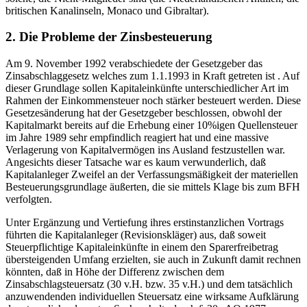
britischen Kanalinseln, Monaco und Gibraltar).
2. Die Probleme der Zinsbesteuerung
Am 9. November 1992 verabschiedete der Gesetzgeber das
Zinsabschlaggesetz welches zum 1.1.1993 in Kraft getreten ist . Auf
dieser Grundlage sollen Kapitaleinkünfte unterschiedlicher Art im
Rahmen der Einkommensteuer noch stärker besteuert werden. Diese
Gesetzesänderung hat der Gesetzgeber beschlossen, obwohl der
Kapitalmarkt bereits auf die Erhebung einer 10%igen Quellensteuer
im Jahre 1989 sehr empfindlich reagiert hat und eine massive
Verlagerung von Kapitalvermögen ins Ausland festzustellen war.
Angesichts dieser Tatsache war es kaum verwunderlich, daß
Kapitalanleger Zweifel an der Verfassungsmäßigkeit der materiellen
Besteuerungsgrundlage äußerten, die sie mittels Klage bis zum BFH
verfolgten.
Unter Ergänzung und Vertiefung ihres erstinstanzlichen Vortrags
führten die Kapitalanleger (Revisionskläger) aus, daß soweit
Steuerpflichtige Kapitaleinkünfte in einem den Sparerfreibetrag
übersteigenden Umfang erzielten, sie auch in Zukunft damit rechnen
könnten, daß in Höhe der Differenz zwischen dem
Zinsabschlagsteuersatz (30 v.H. bzw. 35 v.H.) und dem tatsächlich
anzuwendenden individuellen Steuersatz eine wirksame Aufklärung