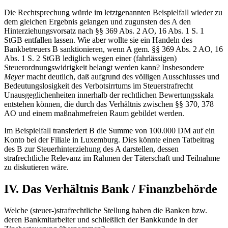
Die Rechtsprechung würde im letztgenannten Beispielfall wieder zu
dem gleichen Ergebnis gelangen und zugunsten des A den
Hinterziehungsvorsatz nach §§ 369 Abs. 2 AO, 16 Abs. 1 S. 1
StGB entfallen lassen. Wie aber wollte sie ein Handeln des
Bankbetreuers B sanktionieren, wenn A gem. §§ 369 Abs. 2 AO, 16
Abs. 1 S. 2 StGB lediglich wegen einer (fahrlässigen)
Steuerordnungswidrigkeit belangt werden kann? Insbesondere
Meyer
macht deutlich, daß aufgrund des völligen Ausschlusses und
Bedeutungslosigkeit des Verbotsirrtums im Steuerstrafrecht
Unausgeglichenheiten innerhalb der rechtlichen Bewertungsskala
entstehen können, die durch das Verhältnis zwischen §§ 370, 378
AO und einem maßnahmefreien Raum gebildet werden.
Im Beispielfall transferiert B die Summe von 100.000 DM auf ein
Konto bei der Filiale in Luxemburg. Dies könnte einen Tatbeitrag
des B zur Steuerhinterziehung des A darstellen, dessen
strafrechtliche Relevanz im Rahmen der Täterschaft und Teilnahme
zu diskutieren wäre.
IV. Das Verhältnis Bank / Finanzbehörde
Welche (steuer-)strafrechtliche Stellung haben die Banken bzw.
deren Bankmitarbeiter und schließlich der Bankkunde in der