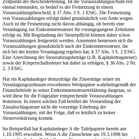
Zeitpunkt der Bescheiderteilung. Ist die Vorauszahlungsschuld erst
einmal entstanden, so bedarf es der Festsetzung in einem
Vorauszahlungsbescheid, § 37 Abs. 3 S. 1 EStG. Die Festsetzung
von Vorauszahlungen erfolgt dabei grundsätzlich von Amts wegen.
Auch ist die Festsetzung nicht davon abhängig, ob bereits eine
Veranlagung zur Einkommenssteuer für vorangegangene Zeiträume
erfolgt ist. Mit Begründung der Steuerpflicht können daher schon
Vorauszahlungen festgesetzt werden. Ansonsten bemessen sich die
Vorauszahlungen grundsätzlich nach der Einkommenssteuer, die
sich bei der letzten Veranlagung ergeben hat, § 37 Abs. 3 S. 2 EStG.
Eine Anrechnung der Steuerabzugsbeträge (z.B. Kapitalertragsteuer)
sowie der Körperschaftssteuer hat dabei zu erfolgen, § 36 Abs. 2 Nr.
2, 3 EStG.
Hat ein Kapitalanleger demzufolge die Zinserträge seiner im
Veranlagungszeitraum erworbenen Wertpapiere wahrheitsgemäß der
Finanzbehörde in seiner Einkommenssteuererklärung dargetan, so
wird diese für die Folgejahre entsprechende Vorauszahlungen
festsetzen. In einem solchen Fall berührt die Vermeidung der
Zinsabschlagsteuer nicht die vorzeitige Erhebung der
Vorauszahlungen, mit der Folge, daß es letztlich zu keiner
Steuerverkürzung kommt.
Im Beispielfall hat Kapitalanleger A die Tafelpapiere bereits am
1.10.1995 erworben. Wenn A die Zinsscheine am 19.3.1998 bei