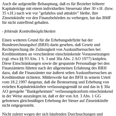
Auch die aufgestellte Behauptung, daß es für Bezieher höherer
Kapitalerträge mit einem individuellen Steuersatz über 30 v.H. (bzw.
35 v.H.) nach wie vor "gefahrlos und attraktiv" bleibe, ihre
Zinseinkünfte vor den Finanzbehörden zu verbergen, hat das BMF
für nicht zutreffend gehalten.
- fehlende Kontrollmöglichkeiten
Einen weiteren Grund für die Erhebungsdefizite hat der
Bundesrechnungshof (BRH) darin gesehen, daß Gesetz und
Rechtsprechung die Zulässigkeit von Auskunftsersuchen bei
Kreditinstituten an verschiedene einschränkende Voraussetzungen
(vgl. etwa §§ 93 Abs. 1 S. 3 und 30a Abs. 2 AO 1977) knüpfen.
Diese Einschränkungen sowie die gespannte Personallage bei den
Finanzämtern führten nach der allgemeinen Erfahrung des BRH
dazu, daß die Finanzämter nur äußerst selten Auskunftsersuchen an
Kreditinstitute richteten. Mittlerweile hat der BFH in seinem Urteil
vom 18.2.1997 dargetan, daß die Besteuerung und Erhebung von
erzielten Kapitaleinkünften verfassungsgemäß ist und das in § 30a
AO geregelte "Bankgeheimnis" verfassungskonform einschränkend
in der Weise auszulegen ist, daß er der von Art. 3 Abs. 1 GG
gebotenen gleichmäßigen Erhebung der Steuer auf Zinseinkünfte
nicht entgegensteht.
Nicht zuletzt wegen der sich häufenden Durchsuchungen und