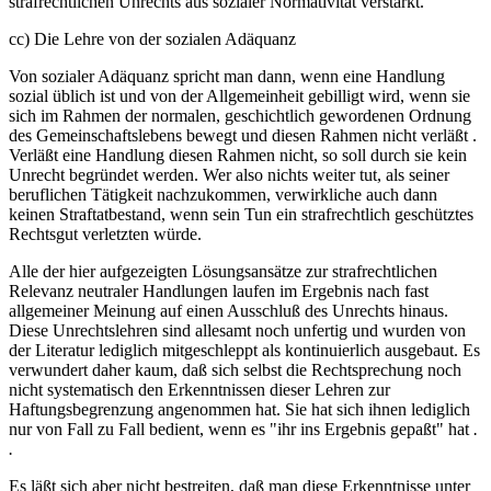
strafrechtlichen Unrechts aus sozialer Normativität verstärkt.
cc) Die Lehre von der sozialen Adäquanz
Von sozialer Adäquanz spricht man dann, wenn eine Handlung
sozial üblich ist und von der Allgemeinheit gebilligt wird, wenn sie
sich im Rahmen der normalen, geschichtlich gewordenen Ordnung
des Gemeinschaftslebens bewegt und diesen Rahmen nicht verläßt .
Verläßt eine Handlung diesen Rahmen nicht, so soll durch sie kein
Unrecht begründet werden. Wer also nichts weiter tut, als seiner
beruflichen Tätigkeit nachzukommen, verwirkliche auch dann
keinen Straftatbestand, wenn sein Tun ein strafrechtlich geschütztes
Rechtsgut verletzten würde.
Alle der hier aufgezeigten Lösungsansätze zur strafrechtlichen
Relevanz neutraler Handlungen laufen im Ergebnis nach fast
allgemeiner Meinung auf einen Ausschluß des Unrechts hinaus.
Diese Unrechtslehren sind allesamt noch unfertig und wurden von
der Literatur lediglich mitgeschleppt als kontinuierlich ausgebaut. Es
verwundert daher kaum, daß sich selbst die Rechtsprechung noch
nicht systematisch den Erkenntnissen dieser Lehren zur
Haftungsbegrenzung angenommen hat. Sie hat sich ihnen lediglich
nur von Fall zu Fall bedient, wenn es "ihr ins Ergebnis gepaßt" hat
.
.
Es läßt sich aber nicht bestreiten, daß man diese Erkenntnisse unter