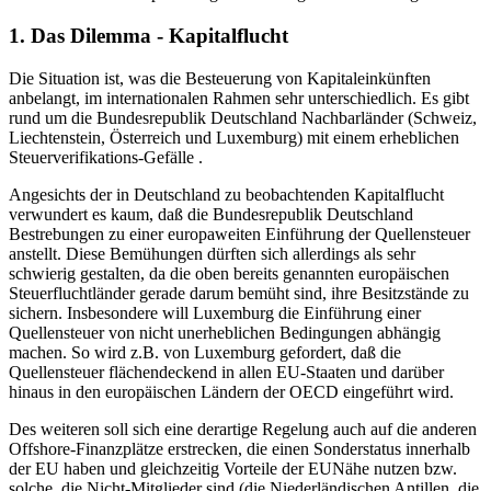
1. Das Dilemma - Kapitalflucht
Die Situation ist, was die Besteuerung von Kapitaleinkünften
anbelangt, im internationalen Rahmen sehr unterschiedlich. Es gibt
rund um die Bundesrepublik Deutschland Nachbarländer (Schweiz,
Liechtenstein, Österreich und Luxemburg) mit einem erheblichen
Steuerverifikations-Gefälle .
Angesichts der in Deutschland zu beobachtenden Kapitalflucht
verwundert es kaum, daß die Bundesrepublik Deutschland
Bestrebungen zu einer europaweiten Einführung der Quellensteuer
anstellt. Diese Bemühungen dürften sich allerdings als sehr
schwierig gestalten, da die oben bereits genannten europäischen
Steuerfluchtländer gerade darum bemüht sind, ihre Besitzstände zu
sichern. Insbesondere will Luxemburg die Einführung einer
Quellensteuer von nicht unerheblichen Bedingungen abhängig
machen. So wird z.B. von Luxemburg gefordert, daß die
Quellensteuer flächendeckend in allen EU-Staaten und darüber
hinaus in den europäischen Ländern der OECD eingeführt wird.
Des weiteren soll sich eine derartige Regelung auch auf die anderen
Offshore-Finanzplätze erstrecken, die einen Sonderstatus innerhalb
der EU haben und gleichzeitig Vorteile der EUNähe nutzen bzw.
solche, die Nicht-Mitglieder sind (die Niederländischen Antillen, die