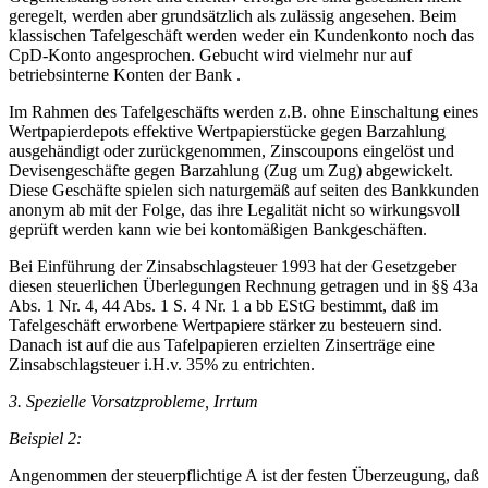
geregelt, werden aber grundsätzlich als zulässig angesehen. Beim
klassischen Tafelgeschäft werden weder ein Kundenkonto noch das
CpD-Konto angesprochen. Gebucht wird vielmehr nur auf
betriebsinterne Konten der Bank .
Im Rahmen des Tafelgeschäfts werden z.B. ohne Einschaltung eines
Wertpapierdepots effektive Wertpapierstücke gegen Barzahlung
ausgehändigt oder zurückgenommen, Zinscoupons eingelöst und
Devisengeschäfte gegen Barzahlung (Zug um Zug) abgewickelt.
Diese Geschäfte spielen sich naturgemäß auf seiten des Bankkunden
anonym ab mit der Folge, das ihre Legalität nicht so wirkungsvoll
geprüft werden kann wie bei kontomäßigen Bankgeschäften.
Bei Einführung der Zinsabschlagsteuer 1993 hat der Gesetzgeber
diesen steuerlichen Überlegungen Rechnung getragen und in §§ 43a
Abs. 1 Nr. 4, 44 Abs. 1 S. 4 Nr. 1 a bb EStG bestimmt, daß im
Tafelgeschäft erworbene Wertpapiere stärker zu besteuern sind.
Danach ist auf die aus Tafelpapieren erzielten Zinserträge eine
Zinsabschlagsteuer i.H.v. 35% zu entrichten.
3. Spezielle Vorsatzprobleme, Irrtum
Beispiel 2:
Angenommen der steuerpflichtige A ist der festen Überzeugung, daß