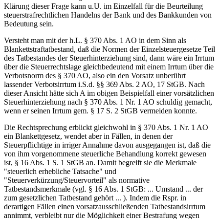
Klärung dieser Frage kann u.U. im Einzelfall für die Beurteilung
steuerstrafrechtlichen Handelns der Bank und des Bankkunden von
Bedeutung sein.
Versteht man mit der h.L. § 370 Abs. 1 AO in dem Sinn als
Blankettstraftatbestand, daß die Normen der Einzelsteuergesetze Teil
des Tatbestandes der Steuerhinterziehung sind, dann wäre ein Irrtum
über die Steuerrechtslage gleichbedeutend mit einem Irrtum über die
Verbotsnorm des § 370 AO, also ein den Vorsatz unberührt
lassender Verbotsirrtum i.S.d. §§ 369 Abs. 2 AO, 17 StGB. Nach
dieser Ansicht hätte sich A im obigen Beispielfall einer vorsätzlichen
Steuerhinterziehung nach § 370 Abs. 1 Nr. 1 AO schuldig gemacht,
wenn er seinen Irrtum gem. § 17 S. 2 StGB vermeiden konnte.
Die Rechtsprechung erblickt gleichwohl in § 370 Abs. 1 Nr. 1 AO
ein Blankettgesetz, wendet aber in Fällen, in denen der
Steuerpflichtige in irriger Annahme davon ausgegangen ist, daß die
von ihm vorgenommene steuerliche Behandlung korrekt gewesen
ist, § 16 Abs. 1 S. 1 StGB an. Damit begreift sie die Merkmale
"steuerlich erhebliche Tatsache" und
"Steuerverkürzung/Steuervorteil" als normative
Tatbestandsmerkmale (vgl. § 16 Abs. 1 StGB: ... Umstand ... der
zum gesetzlichen Tatbestand gehört ... ). Indem die Rspr. in
derartigen Fällen einen vorsatzausschließenden Tatbestandsirrtum
annimmt, verbleibt nur die Möglichkeit einer Bestrafung wegen