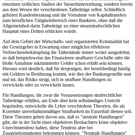
einzelnen zeitlichen Stadien der Steuerhinterziehung, sondern bereits
aus dem Wesen der verschiedenen Tatbeiträge selbst. Schließlich
gehören Kundenberatung und die Vornahme von Kapitaltransfers
zum beruflichen Tätigkeitsbereich eines Bankiers, ohne daß die
Allgemeinheit darin Tatbeiträge zu einer steuerstrafrechtlichen
Haupttat eines Dritten erblicken würde.
Auf dem Gebiet der Wirtschafts- und organisierten Kriminalität hat
der Gesetzgeber in Erwartung einer möglichst effektiven
Verbrechensbekämpfung die Tatbestände immer weiter ausgedehnt,
so daß beispielsweise das Finanzieren strafbarer Geschäfte oder die
bloße Annahme inkriminierter Gelder schon erfaßt sein können.
Hieraus wird deutlich, daß für denjenigen, der berufsbedingt häufig
mit Geldern in Berührung kommt, wie dies der Bankangestellte nun
mal tut, das Risiko steigt, sich in strafbare Handlungen zu
verwickeln oder zu verwickeln lassen.
Für Handlungen, die zwar die Voraussetzungen strafrechtlicher
Tatbeiträge erfüllen, am Ende aber kein selbständiges Unrecht
begründen, entwickelte die Lehre verschiedene Theorien, die als
Korrektiv unverhältnismäßiger Strafbarkeit im Einzelfall dienen soll.
Diese Theorien gehen davon aus, daß es "neutrale Handlungen"
gibt, die in der Sicht eines objektiven Beobachters keine objektive
Unrechtstendenz haben, diese Tendenz aber bei
Zusatzinformationen bekommen können. "Neutrale Handlungen"