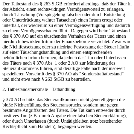
Der Tatbestand des § 263 StGB erfordert allerdings, daß der Täter in
der Absicht, einen rechtswidrigen Vermögensvorteil zu erlangen,
durch Täuschung (Vorspiegelung falscher oder durch Entstellung
oder Unterdrückung wahrer Tatsachen) einen Irrtum erregt oder
unterhält, der wiederum zu einer Vermögensverfügung und dadurch
zu einem Vermögensschaden führt . Dagegen wird beim Tatbestand
des § 370 AO auf ein täuschendes Verhalten des Täters und einen
hierdurch bewirkten Irrtum der Finanzbehörde verzichtet. Zwar wird
die Nichtfestsetzung oder zu niedrige Festsetzung der Steuer häufig
auf einer Täuschungshandlung und einem entsprechenden
behördlichen Irrtum beruhen, da jedoch das Tun oder Unterlassen
des Täters nach § 370 Abs. 1 oder 2 AO zur Minderung des
Steueraufkommens führen, sind derartige Fälle nach der insoweit
spezielleren Vorschrift des § 370 AO als "Sonderstraftatbestand"
und nicht etwa nach § 263 StGB zu beurteilen.
2. Tatbestandsmerkmale - Tathandlung
§ 370 AO schützt das Steueraufkommen nicht generell gegen die
bloße Nichterfüllung des Steueranspruchs, sondern nur gegen
bestimmte Angriffsarten des Täters. Die Tat kann entweder durch
positives Tun (z.B. durch Abgabe einer falschen Steuererklärung),
oder durch Unterlassen (durch Untätigbleiben trotz bestehender
Rechtspflicht zum Handeln), begangen werden.