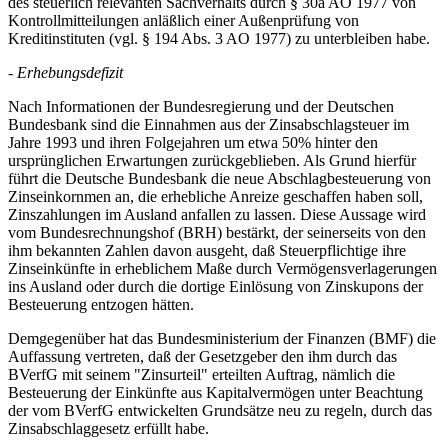
des steuerlich relevanten Sachverhalts durch § 30a AO 1977 von
Kontrollmitteilungen anläßlich einer Außenprüfung von
Kreditinstituten (vgl. § 194 Abs. 3 AO 1977) zu unterbleiben habe.
- Erhebungsdefizit
Nach Informationen der Bundesregierung und der Deutschen
Bundesbank sind die Einnahmen aus der Zinsabschlagsteuer im
Jahre 1993 und ihren Folgejahren um etwa 50% hinter den
ursprünglichen Erwartungen zurückgeblieben. Als Grund hierfür
führt die Deutsche Bundesbank die neue Abschlagbesteuerung von
Zinseinkornmen an, die erhebliche Anreize geschaffen haben soll,
Zinszahlungen im Ausland anfallen zu lassen. Diese Aussage wird
vom Bundesrechnungshof (BRH) bestärkt, der seinerseits von den
ihm bekannten Zahlen davon ausgeht, daß Steuerpflichtige ihre
Zinseinkünfte in erheblichem Maße durch Vermögensverlagerungen
ins Ausland oder durch die dortige Einlösung von Zinskupons der
Besteuerung entzogen hätten.
Demgegenüber hat das Bundesministerium der Finanzen (BMF) die
Auffassung vertreten, daß der Gesetzgeber den ihm durch das
BVerfG mit seinem "Zinsurteil" erteilten Auftrag, nämlich die
Besteuerung der Einkünfte aus Kapitalvermögen unter Beachtung
der vom BVerfG entwickelten Grundsätze neu zu regeln, durch das
Zinsabschlaggesetz erfüllt habe.