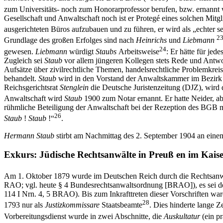
zum Universitäts- noch zum Honorarprofessor berufen, bzw. ernannt
Gesellschaft und Anwaltschaft noch ist er Protegé eines solchen Mitg
ausgerichteten Büros aufzubauen und zu führen, er wird als „echter 
2
Grundlage des großen Erfolges sind nach
Heinrichs
und
Liebmann
24
gewesen.
Liebmann
würdigt
Staubs
Arbeitsweise
: Er hätte für je
Zugleich sei
Staub
vor allem jüngeren Kollegen stets Rede und Antwort
Aufsätze über zivilrechtliche Themen, handelsrechtliche Problemk
behandelt.
Staub
wird in den Vorstand der Anwaltskammer im Bezirk
Reichsgerichtsrat
Stenglein
die Deutsche Juristenzeitung (DJZ), wird 
Anwaltschaft wird
Staub
1900 zum Notar ernannt. Er hatte Neider, ab
rühmliche Beteiligung der Anwaltschaft bei der Rezeption des BGB 
26
Staub
!
Staub
!“
.
Hermann Staub
stirbt am Nachmittag des 2. September 1904 an einem
Exkurs: Jüdische Rechtsanwälte in Preuß en im Kaise
Am 1. Oktober 1879 wurde im Deutschen Reich durch die Rechtsa
RAO; vgl. heute § 4 Bundesrechtsanwaltsordnung [BRAO]), es sei denn
114 I Nrn. 4, 5 BRAO). Bis zum Inkrafttreten dieser Vorschriften wa
28
1793 nur als
Justizkommissare
Staatsbeamte
. Dies hinderte lange 
Vorbereitungsdienst wurde in zwei Abschnitte, die
Auskultatur
(ein p