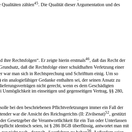
45
 Qualitäten zählen
. Die Qualität dieser Argumentation und des
46
ihre Rechtsfolgen“. Er zeigte hierin erstmals
, daß das Recht der
Grundsatz, daß die Rechtsfolge einer schuldhaften Verletzung einer
er war man sich in Rechtsprechung und Schrifttum einig. Um so
 ein analogiefähiger Gedanke enthalten sei, der seinen Ansatz zu
lieferungsverträgen nicht gerecht, wenn es dem Geschädigten
ei Unmöglichkeit im einseitigen und gegenseitigen Vertrag, §§ 280,
solle bei den beschriebenen Pflichtverletzungen immer ein Fall der
52
nder war die Ansicht des Reichsgerichts (II: Zivilsenat)
, gestützt
er Gesetzgeber die Verantwortlichkeit für ein Tun oder Unterlassen
flicht identisch seien, ist § 286 BGB überflüssig, antwortet man mit
56