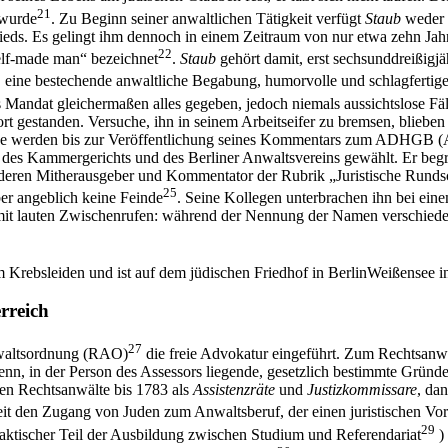
21
 wurde
. Zu Beginn seiner anwaltlichen Tätigkeit verfügt
Staub
weder ü
lieds. Es gelingt ihm dennoch in einem Zeitraum von nur etwa zehn Jahre
22
self-made man“ bezeichnet
.
Staub
gehört damit, erst sechsunddreißigj
3
eine bestechende anwaltliche Begabung, humorvolle und schlagfertig
des Mandat gleichermaßen alles gegeben, jedoch niemals aussichtslose F
 gestanden. Versuche, ihn in seinem Arbeitseifer zu bremsen, blieben 
reise werden bis zur Veröffentlichung seines Kommentars zum ADHGB 
 des Kammergerichts und des Berliner Anwaltsvereins gewählt. Er beg
deren Mitherausgeber und Kommentator der Rubrik „Juristische Rundsch
25
er angeblich keine Feinde
. Seine Kollegen unterbrachen ihn bei ein
mit lauten Zwischenrufen: während der Nennung der Namen verschiede
 Krebsleiden und ist auf dem jüdischen Friedhof in BerlinWeißensee i
rreich
27
nwaltsordnung (RAO)
die freie Advokatur eingeführt. Zum Rechtsanwa
, in der Person des Assessors liegende, gesetzlich bestimmte Gründe h
ren Rechtsanwälte bis 1783 als
Assistenzräte
und
Justizkommissare
, da
Zeit den Zugang von Juden zum Anwaltsberuf, der einen juristischen Vor
29
raktischer Teil der Ausbildung zwischen Studium und Referendariat
)