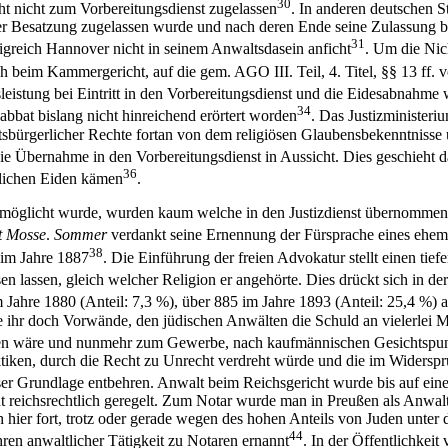
30
t nicht zum Vorbereitungsdienst zugelassen
. In anderen deutschen S
er Besatzung zugelassen wurde und nach deren Ende seine Zulassung b
31
greich Hannover nicht in seinem Anwaltsdasein anficht
. Um die Nic
ch beim Kammergericht, auf die gem. AGO III. Teil, 4. Titel, §§ 13 ff
istung bei Eintritt in den Vorbereitungsdienst und die Eidesabnahme w
34
Sabbat bislang nicht hinreichend erörtert worden
. Das Justizministeri
sbürgerlicher Rechte fortan von dem religiösen Glaubensbekenntnisse 
 die Übernahme in den Vorbereitungsdienst in Aussicht. Dies geschieht
36
istlichen Eiden kämen
.
möglicht wurde, wurden kaum welche in den Justizdienst übernommen.
t Mosse
.
Sommer
verdankt seine Ernennung der Fürsprache eines ehe
38
im Jahre 1887
. Die Einführung der freien Advokatur stellt einen tief
n lassen, gleich welcher Religion er angehörte. Dies drückt sich in de
 Jahre 1880 (Anteil: 7,3 %), über 885 im Jahre 1893 (Anteil: 25,4 %) 
e ihr doch Vorwände, den jüdischen Anwälten die Schuld an vielerlei 
eben wäre und nunmehr zum Gewerbe, nach kaufmännischen Gesichtspu
Praktiken, durch die Recht zu Unrecht verdreht würde und die im Wide
ser Grundlage entbehren. Anwalt beim Reichsgericht wurde bis auf eine
reichsrechtlich geregelt. Zum Notar wurde man in Preußen als Anwalt d
 hier fort, trotz oder gerade wegen des hohen Anteils von Juden unter 
44
hren anwaltlicher Tätigkeit zu Notaren ernannt
. In der Öffentlichkeit