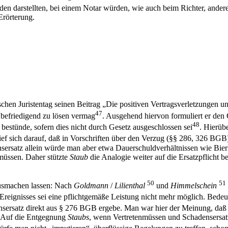
en darstellten, bei einem Notar würden, wie auch beim Richter, andere
Erörterung.
en Juristentag seinen Beitrag „Die positiven Vertragsverletzungen und 
47
 befriedigend zu lösen vermag
. Ausgehend hiervon formuliert er den 
48
bestünde, sofern dies nicht durch Gesetz ausgeschlossen sei
. Hierüb
ef sich darauf, daß in Vorschriften über den Verzug (§§ 286, 326 BGB)
sersatz allein würde man aber etwa Dauerschuldverhältnissen wie Bier
 müssen. Daher stützte
Staub
die Analogie weiter auf die Ersatzpflicht b
50
51
usmachen lassen: Nach
Goldmann
/
Lilienthal
und
Himmelschein
Ereignisses sei eine pflichtgemäße Leistung nicht mehr möglich. Bedeute
nsersatz direkt aus § 276 BGB ergebe. Man war hier der Meinung, daß d
n. Auf die Entgegnung
Staubs
, wenn Vertretenmüssen und Schadensersatzp