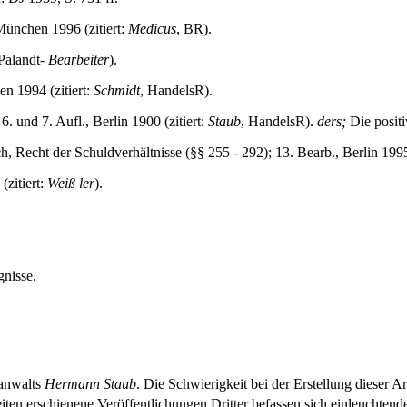
München 1996 (zitiert:
Medicus
, BR).
 Palandt-
Bearbeiter
).
n 1994 (zitiert:
Schmidt
, HandelsR).
und 7. Aufl., Berlin 1900 (zitiert:
Staub
, HandelsR).
ders;
Die positi
echt der Schuldverhältnisse (§§ 255 - 292); 13. Bearb., Berlin 1995 
(zitiert:
Weiß ler
).
gnisse.
sanwalts
Hermann Staub
. Die Schwierigkeit bei der Erstellung dieser Ar
ten erschienene Veröffentlichungen Dritter befassen sich einleuchtend