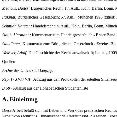
Medicus, Dieter;
Bürgerliches Recht; 17. Aufl., Köln, Berlin, Bonn, 
Palandt;
Bürgerliches Gesetzbuch; 57. Aufl., München 1998 (zitiert:
Schmidt, Karsten;
Handelsrecht; 4. Aufl., Köln, Berlin, Bonn, Münche
Staub, Hermann;
Kommentar zum Handelsgesetzbuch - Erster Band; 6. 
Staudinger;
Kommentar zum Bürgerlichen Gesetzbuch - Zweites Buch, R
Weiß ler, Adolf;
Die Geschichte der Rechtsanwaltschaft; Leipzig 1905 
Quellen
Archiv der Universität Leipzig:
Rep. I / XVI / VII -
Auszug aus den Protokollen der erteilten Sittenzeu
B 58
- Auszug aus der alphabetischen Studentenliste
A. Einleitung
Diese Arbeit befaßt sich mit Leben und Werk des preußischen Recht
1
Arbeit von
Heinrichs
hinausgehende Literatur gibt. Zu seinen Lebzei