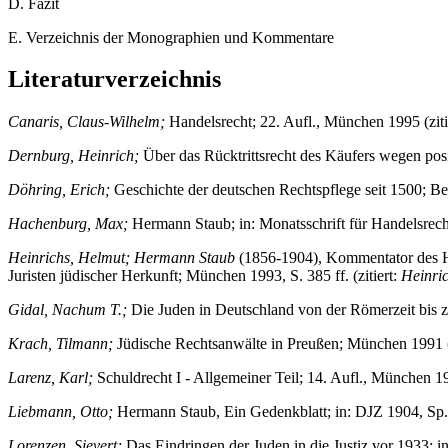
D. Fazit
E. Verzeichnis der Monographien und Kommentare
Literaturverzeichnis
Canaris, Claus-Wilhelm;
Handelsrecht; 22. Aufl., München 1995 (ziti
Dernburg, Heinrich;
Über das Rücktrittsrecht des Käufers wegen posit
Döhring, Erich;
Geschichte der deutschen Rechtspflege seit 1500; Ber
Hachenburg, Max;
Hermann Staub; in: Monatsschrift für Handelsrec
Heinrichs, Helmut; Hermann Staub
(1856-1904), Kommentator des Ha
Juristen jüdischer Herkunft; München 1993, S. 385 ff. (zitiert:
Heinri
Gidal, Nachum T.;
Die Juden in Deutschland von der Römerzeit bis z
Krach, Tilmann;
Jüdische Rechtsanwälte in Preußen; München 1991 (
Larenz, Karl;
Schuldrecht I - Allgemeiner Teil; 14. Aufl., München 19
Liebmann, Otto;
Hermann Staub, Ein Gedenkblatt; in: DJZ 1904, Sp. 
Lorenzen, Sievert;
Das Eindringen der Juden in die Justiz vor 1933; in