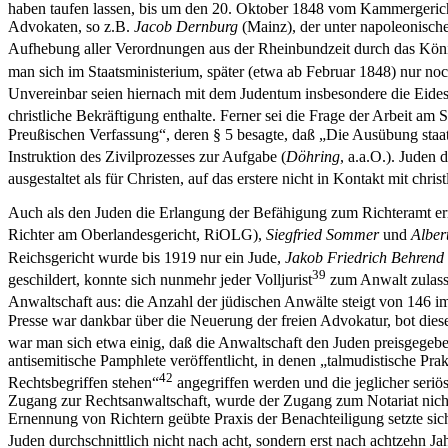
haben taufen lassen, bis um den 20. Oktober 1848 vom Kammergerich
Advokaten, so z.B.
Jacob Dernburg
(Mainz), der unter napoleonisch
Aufhebung aller Verordnungen aus der Rheinbundzeit durch das Köni
man sich im Staatsministerium, später (etwa ab Februar 1848) nur no
Unvereinbar seien hiernach mit dem Judentum insbesondere die Eidesle
christliche Bekräftigung enthalte. Ferner sei die Frage der Arbeit am 
Preußischen Verfassung“, deren § 5 besagte, daß „Die Ausübung staat
Instruktion des Zivilprozesses zur Aufgabe (
Döhring
, a.a.O.). Juden
ausgestaltet als für Christen, auf das erstere nicht in Kontakt mit chr
Auch als den Juden die Erlangung der Befähigung zum Richteramt er
Richter am Oberlandesgericht, RiOLG),
Siegfried Sommer
und
Alber
Reichsgericht wurde bis 1919 nur ein Jude,
Jakob Friedrich Behrend
39
geschildert, konnte sich nunmehr jeder Volljurist
zum Anwalt zulasse
Anwaltschaft aus: die Anzahl der jüdischen Anwälte steigt von 146 im
Presse war dankbar über die Neuerung der freien Advokatur, bot dies
war man sich etwa einig, daß die Anwaltschaft den Juden preisgeg
antisemitische Pamphlete veröffentlicht, in denen „talmudistische 
42
Rechtsbegriffen stehen“
angegriffen werden und die jeglicher seriö
Zugang zur Rechtsanwaltschaft, wurde der Zugang zum Notariat nicht 
Ernennung von Richtern geübte Praxis der Benachteiligung setzte sich
Juden durchschnittlich nicht nach acht, sondern erst nach achtzehn Ja