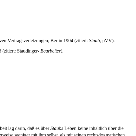
ven Vertragsverletzungen; Berlin 1904 (zitiert:
Staub
, pVV).
(zitiert: Staudinger-
Bearbeiter
).
beit lag darin, daß es über
Staubs
Leben keine inhaltlich über die
erweise weniger mit ihm selbst, als mit seinen rechtsdogmatischen