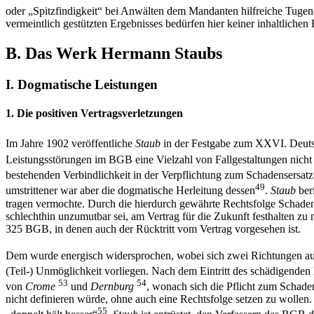
oder „Spitzfindigkeit“ bei Anwälten dem Mandanten hilfreiche Tugend
vermeintlich gestützten Ergebnisses bedürfen hier keiner inhaltlichen 
B. Das Werk Hermann Staubs
I. Dogmatische Leistungen
1. Die positiven Vertragsverletzungen
Im Jahre 1902 veröffentliche
Staub
in der Festgabe zum XXVI. Deutsch
Leistungsstörungen im BGB eine Vielzahl von Fallgestaltungen nicht
bestehenden Verbindlichkeit in der Verpflichtung zum Schadensersatz 
49
umstrittener war aber die dogmatische Herleitung dessen
.
Staub
beri
tragen vermochte. Durch die hierdurch gewährte Rechtsfolge Schaden
schlechthin unzumutbar sei, am Vertrag für die Zukunft festhalten zu
325 BGB, in denen auch der Rücktritt vom Vertrag vorgesehen ist.
Dem wurde energisch widersprochen, wobei sich zwei Richtungen a
(Teil-) Unmöglichkeit vorliegen. Nach dem Eintritt des schädigenden 
53
54
von
Crome
und
Dernburg
, wonach sich die Pflicht zum Schade
nicht definieren würde, ohne auch eine Rechtsfolge setzen zu wolle
55