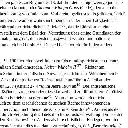
taaten gab es zu Beginn des 19. Jahrhunderts einige wenige jüdische
ehalten konnte, oder
Salomon Philipp Gans
(Celle), den auch die
htzulassung von Juden zum Vorbereitungsdienst zu begründen, berief
32
. von den Anwärtern wahrzunehmenden richterlichen Tätigkeiten
.
33
ährend der richterlichen Tätigkeit
, da die Eidesformel eine
um stellt mit dem Erlaß der „Verordnung über einige Grundlagen der
unabhängig ist“, dem ersten ausgewählt werden und hatte die
35
 dann auch im Oktober
. Dieser Dienst wurde für Juden anders
 Bis 1907 wurden zwei Juden zu Oberlandesgerichtsräten (heute:
37
maligen Schulkameraden,
Kaiser Wilhelm II
.
Richter am
en Schnitt in der jüdischen Anwaltsgeschichte dar. Wie oben bereits
r Anzahl der jüdischen Rechtsanwälte und ihrem Anteil an der
40
auf 1287 (Anteil: 27,4 %) im Jahre 1904 an
. Die antisemitische
Mißständen zu geben oder diese kurzerhand zu diffamieren. Zunächst
41
nkten betrieben, verkomme
. Ab und an werden deutliche
rspruch zu dem geschriebenen deutschen Rechte innewohnenden
43
, bei
Krach
nicht benannte Ausnahme, kein Jude
. Anders als der
urch Verleihung des Titels durch die Justizverwaltung. Die bei der
den Rechtsanwälten. Anders als ihre christlichen Kollegen, wurden
 versuchte man dies u.a. damit zu rechtfertigen, daß „Betriebsamkeit“