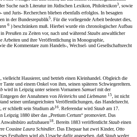
3
f der Suche nach Literatur im Jüdischen Lexikon, Philolexikon
, sowie
nd Juris- Recherchen blieben ebenfalls erfolglos. In besagten
5
en in der Bundesrepublik
. Für die vorliegende Arbeit bedeutet dies,
6
ann
) beschränken muß. Hierbei wurde ein chronologischer Aufbau
e in Preußen zu Zeiten vor, nach und während
Staubs
anwaltlicher
he Arbeiten und ihre Veröffentlichung in Monographie,
owie die Kommentare zum Handels-, Wechsel- und Gesellschaftsrecht
ielleicht Hausierer, und betrieb einen Kleinhandel. Obgleich die
ner Tante und einem Onkel von ihm, seinen späteren Schwiegereltern.
ub
wird in Leipzig unter seinem Vornamen
Samuel
mit der
15
. Entgegen der Annahmen von
Heinrichs
und
Liebmann
, ist nicht
tand seiner umfangreichsten Veröffentlichungen, das Handelsrecht.
16
, er schließt sein Studium ab
. Referendar wird
Staub
am 17.
n Leipzig 1880 über das „Pretium Certum“ promoviert. Das
18
in Anwaltsbüro aufzubauen
. Bereits 1883 veröffentlicht
Staub
einen
gere Cousine
Laura Schindler
. Das Ehepaar hat zwei Kinder,
Otto
Dieses Festhalten wird als Ursache dafür angesehen, daß
Staub
weder