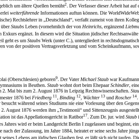
2
geblich um ältere Quellen bemüht
. Der Verfasser dieser Arbeit hat au
erlei
weiterführende
Informationen auftun können. Die WorldWideWeb- u
che) Rechtslehrer in „Deutschland“, verfaßt zumeist von ihren Kolleg
t über
Staubs
Leben (vornehmlich der von
Heinrichs
, ergänzend
Liebm
 Exkurs ergänzt. In diesem wird die Situation jüdischer Rechtsanwält
eil geht es um
Staubs
Werk (unter C.), untergliedert in rechtsdogmatisc
ren von der positiven Vertragsverletzung und vom Scheinkaufmann, s
9
lai (Oberschlesien) geboren
. Der Vater
Michael Staub
war Kaufmann, v
 Gymnasiums in Beuthen.
Staub
wohnt dort beim Ehepaar
Schindler
, ei
vom 2. Mai bis zum 2. August 1876 in Leipzig Rechtswissenschaften.
Sta
11
12
13
14
emester 1876 bei
Friedberg
,
Binding
,
Wächter
und
Roscher
r besucht während seines Studiums nie eine Vorlesung über den Gegens
Am 2. August 1876 werden ihm „Testimonii“ und Sittenzeugnis ausgestellt
17
ion ist das Appellationsgericht in Ratibor
. Zum Dr. jur. wird
Staub
i
s Jahres wird er beim Landgericht Berlin I zugelassen und beginnt, e
e nach der Zulassung, im Jahre 1884, heiratet er seine sechs Jahre jün
t seines Lebens am jüdischen Glauben fest, er läßt sich nicht taufen. 