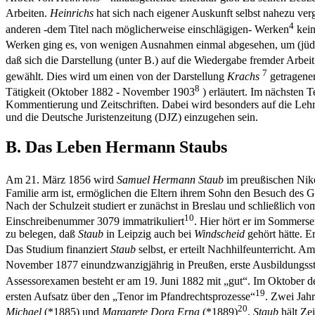
Arbeiten.
Heinrichs
hat sich nach eigener Auskunft selbst nahezu ver
4
anderen -dem Titel nach möglicherweise einschlägigen- Werken
kein
Werken ging es, von wenigen Ausnahmen einmal abgesehen, um (jüdis
daß sich die Darstellung (unter B.) auf die Wiedergabe fremder Arbei
7
gewählt. Dies wird um einen von der Darstellung
Krachs
getragenen
8
Tätigkeit (Oktober 1882 - November 1903
) erläutert. Im nächsten T
Kommentierung und Zeitschriften. Dabei wird besonders auf die Leh
und die Deutsche Juristenzeitung (DJZ) einzugehen sein.
B. Das Leben Hermann Staubs
Am 21. März 1856 wird
Samuel Hermann Staub
im preußischen Niko
Familie arm ist, ermöglichen die Eltern ihrem Sohn den Besuch des
Nach der Schulzeit studiert er zunächst in Breslau und schließlich 
10
Einschreibenummer 3079 immatrikuliert
. Hier hört er im Sommers
zu belegen, daß
Staub
in Leipzig auch bei
Windscheid
gehört hätte. E
Das Studium finanziert
Staub
selbst, er erteilt Nachhilfeunterricht. 
November 1877 einundzwanzigjährig in Preußen, erste Ausbildungsstat
Assessorexamen besteht er am 19. Juni 1882 mit „gut“. Im Oktober de
19
ersten Aufsatz über den „Tenor im Pfandrechtsprozesse“
. Zwei Jahr
20
Michael
(*1885) und
Margarete Dora Erna
(*1889)
.
Staub
hält Zei