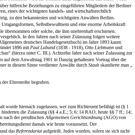
ber hilfreiche Beziehungen zu eingeführten Mitgliedern der Berliner
n, eines der wichtigsten handels- und wirtschaftsrechtlich
ährig, zu den bekanntesten und wichtigsten Anwälten Berlins.
e Umgangsformen, Selbstbewußtsein und eine enorme Arbeitskraft
älle übernommen oder solche, die ihm unehrenhaft erschienen.
vergeblich. In den Jahren nach seiner Zulassung folgen weitere
(Allgemeines deutsches Handelsgesetzbuch) im Jahre 1893 kaum
ründet 1896 mit
Paul Laband
(1838 - 1918),
Otto Liebmann
und
au“ (hierzu unter C. III.). Achtzehn Jahre nach seiner Zulassung zur
em auf dem Anwaltstag 1901 in Danzig gehaltenen Vortrag über die
ner in diesem Sinne verdienter Anwälte durch
Staub
skandierte man „
n der Ehrenreihe begraben.
lt wurde hiernach zugelassen, wer zum Richteramt befähigt ist (§ 1
inderten die Zulassung (§§ 4 a.E.; 5; 6; 14 RAO, heute §§ 7 ff.; 14;
nn nach der preußischen
Allgemeinen Gerichtsordnung
(AGO) von
bereitungsdienst damals wie heute voraussetzt. Der
 und das
Referendariat
aufgeteilt. Juden wurden, sofern sie sich nicht