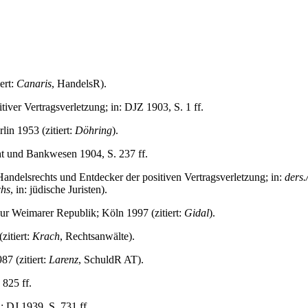
ert:
Canaris
, HandelsR).
iver Vertragsverletzung; in: DJZ 1903, S. 1 ff.
lin 1953 (zitiert:
Döhring
).
ht und Bankwesen 1904, S. 237 ff.
ndelsrechts und Entdecker der positiven Vertragsverletzung; in:
ders.
chs
, in: jüdische Juristen).
ur Weimarer Republik; Köln 1997 (zitiert:
Gidal
).
zitiert:
Krach
, Rechtsanwälte).
87 (zitiert:
Larenz
, SchuldR AT).
825 ff.
: DJ 1939, S. 731 ff.