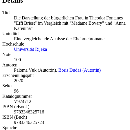
Details
Titel
Die Darstellung der bürgerlichen Frau in Theodor Fontanes
"Effi Briest" im Vergleich mit "Madame Bovary" und "Anna
Karenina"
Untertitel
Eine vergleichende Analyse der Ehebruchromane
Hochschule
Universität Rijeka
Note
100
Autoren
Paloma Vuk (Autor:in)
,
Boris Dudaš (Autor:in)
Erscheinungsjahr
2020
Seiten
96
Katalognummer
V974712
ISBN (eBook)
9783346325716
ISBN (Buch)
9783346325723
Sprache