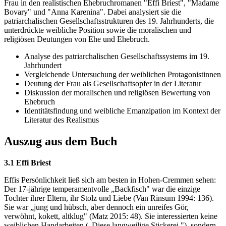
Frau in den realistischen Ehebruchromanen "Effi Briest", "Madame
Bovary" und "Anna Karenina". Dabei analysiert sie die
patriarchalischen Gesellschaftsstrukturen des 19. Jahrhunderts, die
unterdrückte weibliche Position sowie die moralischen und
religiösen Deutungen von Ehe und Ehebruch.
Analyse des patriarchalischen Gesellschaftssystems im 19.
Jahrhundert
Vergleichende Untersuchung der weiblichen Protagonistinnen
Deutung der Frau als Gesellschaftsopfer in der Literatur
Diskussion der moralischen und religiösen Bewertung von
Ehebruch
Identitätsfindung und weibliche Emanzipation im Kontext der
Literatur des Realismus
Auszug aus dem Buch
3.1 Effi Briest
Effis Persönlichkeit ließ sich am besten in Hohen-Cremmen sehen:
Der 17-jährige temperamentvolle „Backfisch" war die einzige
Tochter ihrer Eltern, ihr Stolz und Liebe (Van Rinsum 1994: 136).
Sie war „jung und hübsch, aber dennoch ein unreifes Gör,
verwöhnt, kokett, altklug" (Matz 2015: 48). Sie interessierten keine
weiblichen Handarbeiten („Diese langweilige Stickerei."), sondern