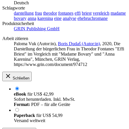
Deutsch
Schlagworte
darstellung
frau
theodor
fontanes
effi
briest
vergleich
madame
bovary
anna
karenina
eine
analyse
ehebruchromane
Produktsicherheit
GRIN Publishing GmbH
Arbeit zitieren
Paloma Vuk (Autor:in)
,
Boris Dudaš (Autor:in)
, 2020, Die
Darstellung der bürgerlichen Frau in Theodor Fontanes "Effi
Briest" im Vergleich mit "Madame Bovary" und "Anna
Karenina", München, GRIN Verlag,
https://www.grin.com/document/974712
Schließen
eBook
für
US$ 42,99
Sofort herunterladen. Inkl. MwSt.
Format:
PDF – für alle Geräte
Paperback
für
US$ 54,99
Versand weltweit