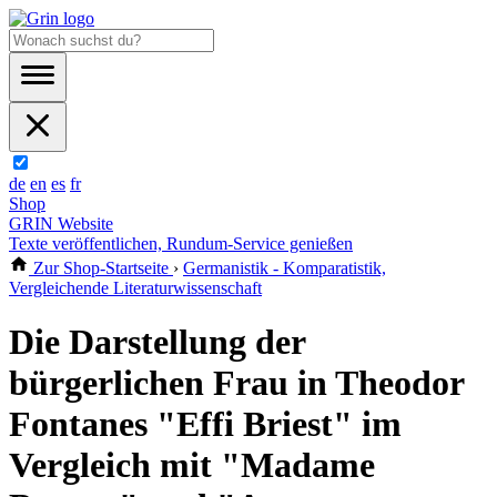
de
en
es
fr
Shop
GRIN Website
Texte veröffentlichen, Rundum-Service genießen
Zur Shop-Startseite
›
Germanistik - Komparatistik,
Vergleichende Literaturwissenschaft
Die Darstellung der
bürgerlichen Frau in Theodor
Fontanes "Effi Briest" im
Vergleich mit "Madame