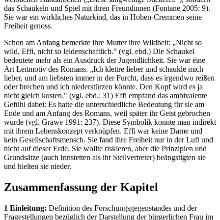
das Schaukeln und Spiel mit ihren Freundinnen (Fontane 2005: 9).
Sie war ein wirkliches Naturkind, das in Hohen-Cremmen seine
Freiheit genoss.
Schon am Anfang bemerkte ihre Mutter ihre Wildheit: „Nicht so
wild, Effi, nicht so leidenschaftlich." (vgl. ebd.) Die Schaukel
bedeutete mehr als ein Ausdruck der Jugendlichkeit. Sie war eine
Art Leitmotiv des Romans. „Ich klettre lieber und schaukle mich
lieber, und am liebsten immer in der Furcht, dass es irgendwo reißen
oder brechen und ich niederstürzen könnte. Den Kopf wird es ja
nicht gleich kosten." (vgl. ebd.: 31) Effi empfand das ambivalente
Gefühl dabei: Es hatte die unterschiedliche Bedeutung für sie am
Ende und am Anfang des Romans, weil später ihr Geist gebrochen
wurde (vgl. Grawe 1991: 237). Diese Symbolik konnte man indirekt
mit ihrem Lebenskonzept verknüpfen. Effi war keine Dame und
kein Gesellschaftsmensch. Sie fand ihre Freiheit nur in der Luft und
nicht auf dieser Erde. Sie wollte riskieren, aber die Prinzipien und
Grundsätze (auch Innstetten als ihr Stellvertreter) beängstigten sie
und hielten sie nieder.
Zusammenfassung der Kapitel
1 Einleitung:
Definition des Forschungsgegenstandes und der
Fragestellungen bezüglich der Darstellung der bürgerlichen Frau im