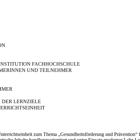
ON
R INSTITUTION FACHHOCHSCHULE
HMERINNEN UND TEILNEHMER
EHMER
G DER LERNZIELE
TERRICHTSEINHEIT
 Unterrichtseinheit zum Thema „Gesundheitsförderung und Prävention“ 
retische Inhalte handlungsorientiert und unter Einsatz moderner Lehr-