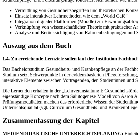
Vermittlung von Gesundheitsbegriffen und theoretischen Konz
Einsatz interaktiver Lehrmethoden wie dem „World Café“
Integration digitaler Plattformen (Moodle) zur Erwartungsabf
Verknüpfung von wissenschaftlicher Theorie mit praktischer 
Analyse und Berücksichtigung von Rahmenbedingungen und 
Auszug aus dem Buch
1.4. Zu erreichende Lernziele sollen laut der Institution Fachhoc
Das Bachelorstudium Gesundheits- und Krankenpflege an der Fachhoc
Studium setzt Schwerpunkte in der evidenzbasierten Pflegeforschung,
interaktive Elemente zwischen Vortragenden, den Studentinnen und S
Die Lernenden erhalten in der „Lehrveranstaltung I: Gesundheitsför
eigenständige Konzepte nach dem Salutogenese-Modell von Aaron An
Prüfungsmodalitäten machen das erforderliche Wissen der Studentinne
Unterrichtsqualität (vgl. Curriculum Gesundheits- und Krankenpfleg
Zusammenfassung der Kapitel
MEDIENDIDAKTISCHE UNTERRICHTSPLANUNG:
Einleit