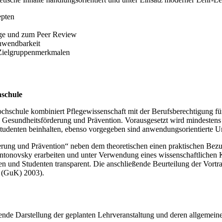
epten
rage und zum Peer Review
Anwendbarkeit
Zielgruppenmerkmalen
hschule
hschule kombiniert Pflegewissenschaft mit der Berufsberechtigung f
 Gesundheitsförderung und Prävention. Vorausgesetzt wird mindestens 
tudenten beinhalten, ebenso vorgegeben sind anwendungsorientierte Unt
derung und Prävention“ neben dem theoretischen einen praktischen Be
tonovsky erarbeiten und unter Verwendung eines wissenschaftlichen 
n und Studenten transparent. Die anschließende Beurteilung der Vortr
e (GuK) 2003).
ende Darstellung der geplanten Lehrveranstaltung und deren allgemei