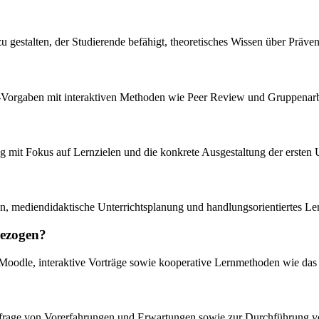
 zu gestalten, der Studierende befähigt, theoretisches Wissen über Präv
ms-Vorgaben mit interaktiven Methoden wie Peer Review und Gruppenarb
ng mit Fokus auf Lernzielen und die konkrete Ausgestaltung der ersten U
n, mediendidaktische Unterrichtsplanung und handlungsorientiertes Le
bezogen?
Moodle, interaktive Vorträge sowie kooperative Lernmethoden wie das
Abfrage von Vorerfahrungen und Erwartungen sowie zur Durchführung 