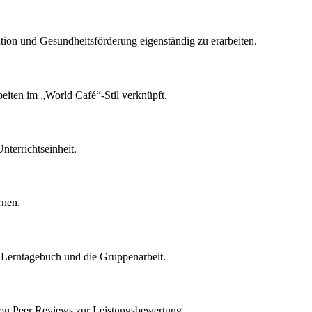
ention und Gesundheitsförderung eigenständig zu erarbeiten.
eiten im „World Café“-Stil verknüpft.
nterrichtseinheit.
rnen.
 Lerntagebuch und die Gruppenarbeit.
von Peer Reviews zur Leistungsbewertung.