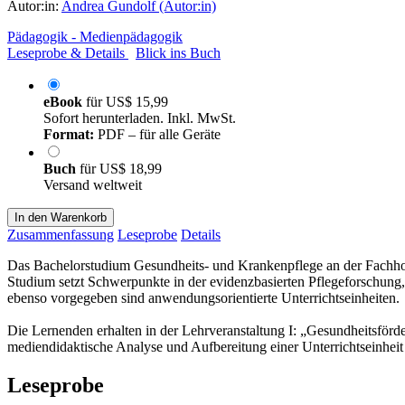
Autor:in:
Andrea Gundolf (Autor:in)
Pädagogik - Medienpädagogik
Leseprobe & Details
Blick ins Buch
eBook
für
US$ 15,99
Sofort herunterladen. Inkl. MwSt.
Format:
PDF – für alle Geräte
Buch
für
US$ 18,99
Versand weltweit
In den Warenkorb
Zusammenfassung
Leseprobe
Details
Das Bachelorstudium Gesundheits- und Krankenpflege an der Fachhoc
Studium setzt Schwerpunkte in der evidenzbasierten Pflegeforschung,
ebenso vorgegeben sind anwendungsorientierte Unterrichtseinheiten.
Die Lernenden erhalten in der Lehrveranstaltung I: „Gesundheitsfö
mediendidaktische Analyse und Aufbereitung einer Unterrichtseinheit
Leseprobe