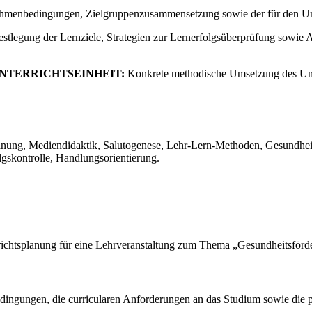
enbedingungen, Zielgruppenzusammensetzung sowie der für den Unter
stlegung der Lernziele, Strategien zur Lernerfolgsüberprüfung sowie
NTERRICHTSEINHEIT:
Konkrete methodische Umsetzung des Unte
planung, Mediendidaktik, Salutogenese, Lehr-Lern-Methoden, Gesundhe
lgskontrolle, Handlungsorientierung.
terrichtsplanung für eine Lehrveranstaltung zum Thema „Gesundheitsför
dingungen, die curricularen Anforderungen an das Studium sowie die p