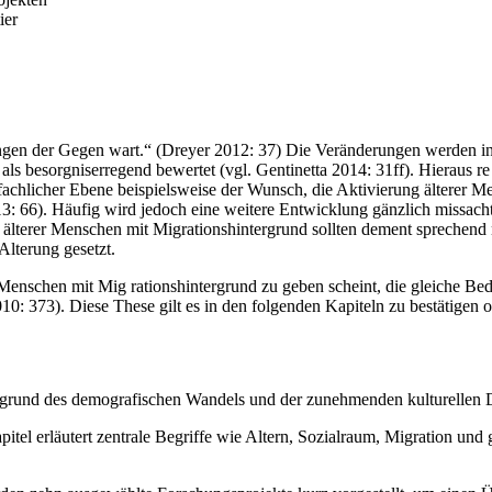
ier
ngen der Gegen wart.“ (Dreyer 2012: 37) Die Veränderungen werden in
als besorgniserregend bewertet (vgl. Gentinetta 2014: 31ff). Hieraus r
fachlicher Ebene beispielsweise der Wunsch, die Aktivierung älterer M
3: 66). Häufig wird jedoch eine weitere Entwicklung gänzlich missacht
terer Menschen mit Migrationshintergrund sollten dement sprechend n
Alterung gesetzt.
 Menschen mit Mig rationshintergrund zu geben scheint, die gleiche B
373). Diese These gilt es in den folgenden Kapiteln zu bestätigen ode
grund des demografischen Wandels und der zunehmenden kulturellen Di
itel erläutert zentrale Begriffe wie Altern, Sozialraum, Migration und g