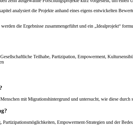
en zehn ausgewählte Forschungsprojekte kurz vorgestellt, um einen Ü
pitel analysiert die Projekte anhand eines eigens entwickelten Bewert
werden die Ergebnisse zusammengeführt und ein „Idealprojekt“ formu
Gesellschaftliche Teilhabe, Partizipation, Empowerment, Kultursensibili
ten
?
ren Menschen mit Migrationshintergrund und untersucht, wie diese durc
ng?
 Partizipationsmöglichkeiten, Empowerment-Strategien und der Bedeutu