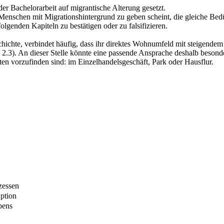
er Bachelorarbeit auf migrantische Alterung gesetzt.
" Menschen mit Migrationshintergrund zu geben scheint, die gleiche Be
lgenden Kapiteln zu bestätigen oder zu falsifizieren.
chte, verbindet häufig, dass ihr direktes Wohnumfeld mit steigendem
 2.3). An dieser Stelle könnte eine passende Ansprache deshalb besond
ten vorzufinden sind: im Einzelhandelsgeschäft, Park oder Hausflur.
zessen
Option
bens