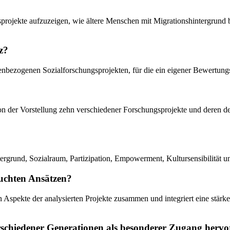
ngsprojekte aufzuzeigen, wie ältere Menschen mit Migrationshintergrun
z?
nbezogenen Sozialforschungsprojekten, für die ein eigener Bewertungs
von der Vorstellung zehn verschiedener Forschungsprojekte und deren d
rgrund, Sozialraum, Partizipation, Empowerment, Kultursensibilität un
suchten Ansätzen?
en Aspekte der analysierten Projekte zusammen und integriert eine stärk
schiedener Generationen als besonderer Zugang herv