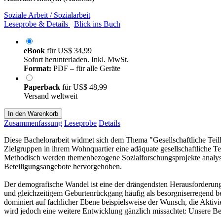
Soziale Arbeit / Sozialarbeit
Leseprobe & Details
Blick ins Buch
eBook
für
US$ 34,99
Sofort herunterladen. Inkl. MwSt.
Format:
PDF – für alle Geräte
Paperback
für
US$ 48,99
Versand weltweit
In den Warenkorb
Zusammenfassung
Leseprobe
Details
Diese Bachelorarbeit widmet sich dem Thema "Gesellschaftliche Teilh
Zielgruppen in ihrem Wohnquartier eine adäquate gesellschaftliche T
Methodisch werden themenbezogene Sozialforschungsprojekte analysi
Beteiligungsangebote hervorgehoben.
Der demografische Wandel ist eine der drängendsten Herausforderun
und gleichzeitigem Geburtenrückgang häufig als besorgniserregend be
dominiert auf fachlicher Ebene beispielsweise der Wunsch, die Aktivi
wird jedoch eine weitere Entwicklung gänzlich missachtet: Unsere B