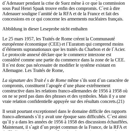
d`Adenauer pendant la crise de Suez mène à ce que la commission
sous Paul Henri Spaak trouve enfin des compromis. C`est à dire
Adenauer souligne l`amitié de la RFA et de la France et fait des
concessions en ce qui concerne les armements nucléaires français.
Abbildung in dieser Leseprobe nicht enthalten
Le 25 mars 1957, les Traités de Rome créent la Communauté
européenne économique (CEE) et l`Euratom qui comprend moins
d`éléments supranationaux que les traités du Charbon et de l`Acier.
Le protocole annexé déclare que le commerce interzone est
considéré comme une partie du commerce dans la zone de la CEE.
Il n`est donc pas nécessaire de modifier le système existant en
Allemagne. Les Traités de Rome,
La signature des Trait é s de Rome
même s`ils sont d`un caractère de
compromis, constituent l`apogée d`une phase extrêmement
constructive dans les relations franco-allemandes de 1956 à 1958 où
on ne se perd pas dans des phrases et des symboles. Mais il y a une
vraie relation confidentielle appuyée sur des résultats concrets.(21)
Il serait pourtant exceptionnel dans le domaine difficile des rapports
franco-allemands s`il y avait une époque sans difficultés. C`est ainsi
qu`il y a dans les années de 1956 à 1958 des discussions échauffées.
Maintenant, il s`agit d`un projet commun de la France, de la RFA et