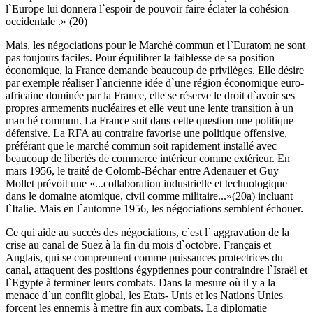
l`Europe lui donnera l`espoir de pouvoir faire éclater la cohésion
occidentale .» (20)
Mais, les négociations pour le Marché commun et l`Euratom ne sont
pas toujours faciles. Pour équilibrer la faiblesse de sa position
économique, la France demande beaucoup de privilèges. Elle désire
par exemple réaliser l`ancienne idée d`une région économique euro-
africaine dominée par la France, elle se réserve le droit d`avoir ses
propres armements nucléaires et elle veut une lente transition à un
marché commun. La France suit dans cette question une politique
défensive. La RFA au contraire favorise une politique offensive,
préférant que le marché commun soit rapidement installé avec
beaucoup de libertés de commerce intérieur comme extérieur. En
mars 1956, le traité de Colomb-Béchar entre Adenauer et Guy
Mollet prévoit une «...collaboration industrielle et technologique
dans le domaine atomique, civil comme militaire...»(20a) incluant
l`Italie. Mais en l`automne 1956, les négociations semblent échouer.
Ce qui aide au succès des négociations, c`est l` aggravation de la
crise au canal de Suez à la fin du mois d`octobre. Français et
Anglais, qui se comprennent comme puissances protectrices du
canal, attaquent des positions égyptiennes pour contraindre l`Israël et
l`Egypte à terminer leurs combats. Dans la mesure où il y a la
menace d`un conflit global, les Etats- Unis et les Nations Unies
forcent les ennemis à mettre fin aux combats. La diplomatie