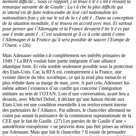
mement difficile... Sous ce rapport, j`ai trouv é tr è s int é ressant la
remarque suivante de de Gaulle : La t â che la plus difficile qui
m`attend est de faire redescendre de leur ciel nationaliste les
nationalistes fran ç ais sur le sol de la r é alit é . Dans sa conception
de la situation mondiale, il se trouva en accord avec moi. Et surtout
pour penser que l`Allemagne et la France devaient ê tre li é es par
une é troite amiti é . C`est seulement gr â ce à cette amiti é entre
l`Allemagne et la France qu`il sera possible de sauver l`Europe de
l`Ouest. »
(26)
Mais Adenauer oublie-t-il complètement ses intérêts primaires de
1949 ? La RFA voulait faire partie intégrante d`une alliance
atlantique forte. Et cela semble seulement possible sous la protection
des Etats-Unis. Car, la RFA est, contrairement à la France, une
voisine directe du bloc soviétique, ce qui la rend plus menacée et
plus réduite dans sa marge de man_uvre. A part cela, Adenauer lui-
même admet l`existence d`un conflit qui concerne l`intégration
militaire au sein de l`OTAN. Lors d`une conversation, ayant lieu a
dessein, avec Michel Debré, il déclare qu`une liaison étroite aux
Etats-Unis est une condition essentielle à un renforcement interne
des partenaires de l`Alliance. Par ailleurs, le chancelier allemand ne
craint pas autant la puissance de la commission supranationale de la
CEE que le fait de Gaulle. (27) Les paroles de de Gaulle d`une «
autodéfense européenne » ne peuvent donc pas être prises au sérieux
par Adenauer. Mais que fait le chancelier ? Il essaie de persuader