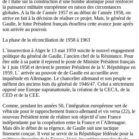
de l`Italie sur la construction d`une bombe atomique pour renforcer
la puissance militaire européenne en raison des circonstances
globales. A la fin de l`année 1957 et au début de l`année 1958, on
arrive en fait à la décision de réaliser ce projet. Mais, le général de
Gaulle, le futur Président français étouffera cette avance juste après
son arrivée au pouvoir.
La phase de la réconciliation de 1958 à 1963
L`insurrection à Alger le 13 mai 1959 suscite le nouvel engagement
politique du général de Gaulle, l`ancien chef de la Résistance. Pour
être utile à sa patrie il reprend le poste de Ministre Président français
le 1 juin 1958 et devient le premier Président de la V. République en
1959. L` arrivée au pouvoir de de Gaulle est accueillie avec
inquiétude en Allemagne. Le chancelier allemand et son peuple se
méfient des anciens buts du général de 1946/47. Celui a strictement
opposé une Europe supranationale, la création de la CECA, de la
CED et de la CEE.
Comme, pendant les années 50, l`intégration européenne sert de
véhicule pour le rapprochement franco-allemand et vis versa (22), le
nouveau Président tente de réaliser son objectif d`une France
indépendante par la coopération entre la France et l`Allemagne.
Mais dès le début de sa régence, de Gaulle suit une tactique
finement conçue. Il veut se servir de la République fédérale pour la