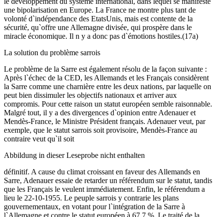
le développement du système international, dans lequel se manifeste
une bipolarisation en Europe. La France ne montre plus tant de
volonté d`indépendance des EtatsUnis, mais est contente de la
sécurité, qu`offre une Allemagne divisée, qui prospère dans le
miracle économique. Il n y a donc pas d`émotions hostiles.(17a)
La solution du problème sarrois
Le problème de la Sarre est également résolu de la façon suivante :
Après l`échec de la CED, les Allemands et les Français considèrent
la Sarre comme une charnière entre les deux nations, par laquelle on
peut bien dissimuler les objectifs nationaux et arriver aux
compromis. Pour cette raison un statut européen semble raisonnable.
Malgré tout, il y a des divergences d`opinion entre Adenauer et
Mendès-France, le Ministre Président français. Adenauer veut, par
exemple, que le statut sarrois soit provisoire, Mendès-France au
contraire veut qu`il soit
Abbildung in dieser Leseprobe nicht enthalten
définitif. A cause du climat croissant en faveur des Allemands en
Sarre, Adenauer essaie de retarder un référendum sur le statut, tandis
que les Français le veulent immédiatement. Enfin, le référendum a
lieu le 22-10-1955. Le peuple sarrois y contrarie les plans
gouvernementaux, en votant pour l`intégration de la Sarre à
l`Allemagne et contre le statut européen à 67,7 %. Le traité de la