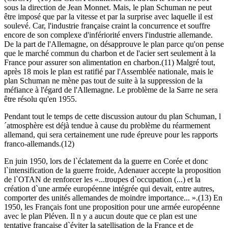
sous la direction de Jean Monnet. Mais, le plan Schuman ne peut
être imposé que par la vitesse et par la surprise avec laquelle il est
soulevé. Car, l'industrie française craint la concurrence et souffre
encore de son complexe d'infériorité envers l'industrie allemande.
De la part de l'Allemagne, on désapprouve le plan parce qu'on pense
que le marché commun du charbon et de l'acier sert seulement à la
France pour assurer son alimentation en charbon.(11) Malgré tout,
après 18 mois le plan est ratifié par l'Assemblée nationale, mais le
plan Schuman ne mène pas tout de suite à la suppression de la
méfiance à l'égard de l'Allemagne. Le problème de la Sarre ne sera
être résolu qu'en 1955.
Pendant tout le temps de cette discussion autour du plan Schuman, l
´atmosphère est déjà tendue à cause du problème du réarmement
allemand, qui sera certainement une rude épreuve pour les rapports
franco-allemands.(12)
En juin 1950, lors de l`éclatement da la guerre en Corée et donc
l`intensification de la guerre froide, Adenauer accepte la proposition
de l`OTAN de renforcer les «...troupes d`occupation (...) et la
création d`une armée européenne intégrée qui devait, entre autres,
comporter des unités allemandes de moindre importance... ».(13) En
1950, les Français font une proposition pour une armée européenne
avec le plan Pléven. Il n y a aucun doute que ce plan est une
tentative française d`éviter la satellisation de la France et de