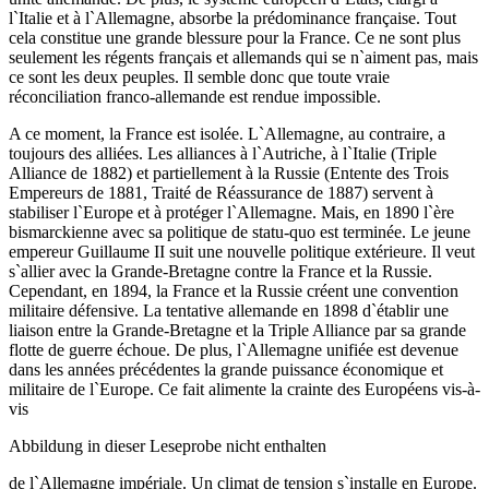
l`Italie et à l`Allemagne, absorbe la prédominance française. Tout
cela constitue une grande blessure pour la France. Ce ne sont plus
seulement les régents français et allemands qui se n`aiment pas, mais
ce sont les deux peuples. Il semble donc que toute vraie
réconciliation franco-allemande est rendue impossible.
A ce moment, la France est isolée. L`Allemagne, au contraire, a
toujours des alliées. Les alliances à l`Autriche, à l`Italie (Triple
Alliance de 1882) et partiellement à la Russie (Entente des Trois
Empereurs de 1881, Traité de Réassurance de 1887) servent à
stabiliser l`Europe et à protéger l`Allemagne. Mais, en 1890 l`ère
bismarckienne avec sa politique de statu-quo est terminée. Le jeune
empereur Guillaume II suit une nouvelle politique extérieure. Il veut
s`allier avec la Grande-Bretagne contre la France et la Russie.
Cependant, en 1894, la France et la Russie créent une convention
militaire défensive. La tentative allemande en 1898 d`établir une
liaison entre la Grande-Bretagne et la Triple Alliance par sa grande
flotte de guerre échoue. De plus, l`Allemagne unifiée est devenue
dans les années précédentes la grande puissance économique et
militaire de l`Europe. Ce fait alimente la crainte des Européens vis-à-
vis
Abbildung in dieser Leseprobe nicht enthalten
de l`Allemagne impériale. Un climat de tension s`installe en Europe.