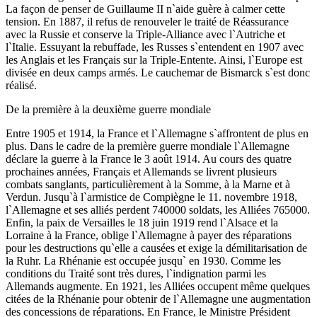
La façon de penser de Guillaume II n`aide guère à calmer cette
tension. En 1887, il refus de renouveler le traité de Réassurance
avec la Russie et conserve la Triple-Alliance avec l`Autriche et
l`Italie. Essuyant la rebuffade, les Russes s`entendent en 1907 avec
les Anglais et les Français sur la Triple-Entente. Ainsi, l`Europe est
divisée en deux camps armés. Le cauchemar de Bismarck s`est donc
réalisé.
De la première à la deuxième guerre mondiale
Entre 1905 et 1914, la France et l`Allemagne s`affrontent de plus en
plus. Dans le cadre de la première guerre mondiale l`Allemagne
déclare la guerre à la France le 3 août 1914. Au cours des quatre
prochaines années, Français et Allemands se livrent plusieurs
combats sanglants, particulièrement à la Somme, à la Marne et à
Verdun. Jusqu`à l`armistice de Compiègne le 11. novembre 1918,
l`Allemagne et ses alliés perdent 740000 soldats, les Alliées 765000.
Enfin, la paix de Versailles le 18 juin 1919 rend l`Alsace et la
Lorraine à la France, oblige l`Allemagne à payer des réparations
pour les destructions qu`elle a causées et exige la démilitarisation de
la Ruhr. La Rhénanie est occupée jusqu` en 1930. Comme les
conditions du Traité sont très dures, l`indignation parmi les
Allemands augmente. En 1921, les Alliées occupent même quelques
citées de la Rhénanie pour obtenir de l`Allemagne une augmentation
des concessions de réparations. En France, le Ministre Président