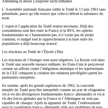
Abbildung in dieser Leseprobe nicht enthalten
L`Assemblée nationale française ratifie le Traité le 13 juin 1963 sans
préambule, parce qu`elle trouve que celui-ci détruit la substance du
texte.
L`esprit et l`application du Traité restent incertains. Déjà des
consultations sont lieu entre la France et la RFA, les options
fondamentales ne s`harmonisent pas, il n`existe pas de projet
commun, et malgré tout le rapprochement à la base entre les
populations a déjà beaucoup avancé.
Les réactions au Traité de l`Élysée (39a)
Les réactions de l`étranger sont aussi négatives. La Russie voit dans
le Traité une nouvelle menace militaire, les Etats-Unis le perçoivent
comme un affront contre l`intégration atlantique et les représentants
de la CEE critiquent la création des relations privilégiées parmi les
partenaires européens.
En somme, après les grands espérances de 1962, la concorde
simulée du Traité peut être interprétée comme un acte de résignation
vis-à-vis des divergences fondamentales franco- allemandes et vis-à-
vis des forces globales que la France et l`Allemagne ne sont pas
capables de changer. Après la signature du Traité, l`enthousiasme
pour la coopération franco- allemande cède aux problèmes de tous