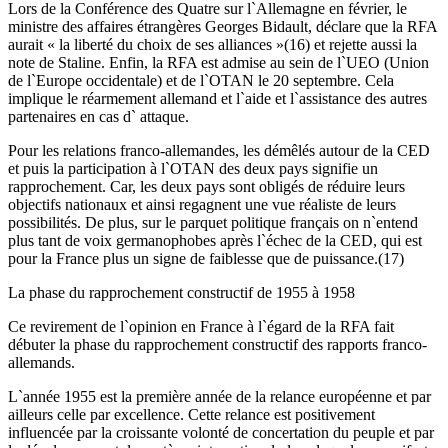
Lors de la Conférence des Quatre sur l`Allemagne en février, le
ministre des affaires étrangères Georges Bidault, déclare que la RFA
aurait « la liberté du choix de ses alliances »(16) et rejette aussi la
note de Staline. Enfin, la RFA est admise au sein de l`UEO (Union
de l`Europe occidentale) et de l`OTAN le 20 septembre. Cela
implique le réarmement allemand et l`aide et l`assistance des autres
partenaires en cas d` attaque.
Pour les relations franco-allemandes, les démêlés autour de la CED
et puis la participation à l`OTAN des deux pays signifie un
rapprochement. Car, les deux pays sont obligés de réduire leurs
objectifs nationaux et ainsi regagnent une vue réaliste de leurs
possibilités. De plus, sur le parquet politique français on n`entend
plus tant de voix germanophobes après l`échec de la CED, qui est
pour la France plus un signe de faiblesse que de puissance.(17)
La phase du rapprochement constructif de 1955 à 1958
Ce revirement de l`opinion en France à l`égard de la RFA fait
débuter la phase du rapprochement constructif des rapports franco-
allemands.
L`année 1955 est la première année de la relance européenne et par
ailleurs celle par excellence. Cette relance est positivement
influencée par la croissante volonté de concertation du peuple et par