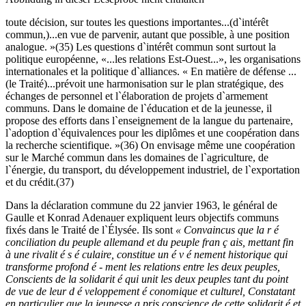
toute décision, sur toutes les questions importantes...(d`intérêt
commun,)...en vue de parvenir, autant que possible, à une position
analogue. »(35) Les questions d`intérêt commun sont surtout la
politique européenne, «...les relations Est-Ouest...», les organisations
internationales et la politique d`alliances. « En matière de défense ...
(le Traité)...prévoit une harmonisation sur le plan stratégique, des
échanges de personnel et l`élaboration de projets d`armement
communs. Dans le domaine de l`éducation et de la jeunesse, il
propose des efforts dans l`enseignement de la langue du partenaire,
l`adoption d`équivalences pour les diplômes et une coopération dans
la recherche scientifique. »(36) On envisage même une coopération
sur le Marché commun dans les domaines de l`agriculture, de
l`énergie, du transport, du développement industriel, de l`exportation
et du crédit.(37)
Dans la déclaration commune du 22 janvier 1963, le général de
Gaulle et Konrad Adenauer expliquent leurs objectifs communs
fixés dans le Traité de l`Élysée. Ils sont
« Convaincus que la r é
conciliation du peuple allemand et du peuple fran ç ais, mettant fin
à une rivalit é s é culaire, constitue un é v é nement historique qui
transforme profond é - ment les relations entre les deux peuples,
Conscients de la solidarit é qui unit les deux peuples tant du point
de vue de leur d é veloppement é conomique et culturel, Constatant
en particulier que la jeunesse a pris conscience de cette solidarit é et