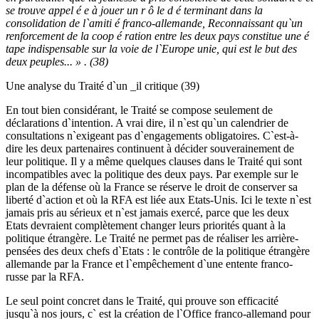
se trouve appel é e à jouer un r ô le d é terminant dans la
consolidation de l`amiti é franco-allemande, Reconnaissant qu`un
renforcement de la coop é ration entre les deux pays constitue une é
tape indispensable sur la voie de l`Europe unie, qui est le but des
deux peuples... » . (38)
Une analyse du Traité d`un _il critique (39)
En tout bien considérant, le Traité se compose seulement de
déclarations d`intention. A vrai dire, il n`est qu`un calendrier de
consultations n`exigeant pas d`engagements obligatoires. C`est-à-
dire les deux partenaires continuent à décider souverainement de
leur politique. Il y a même quelques clauses dans le Traité qui sont
incompatibles avec la politique des deux pays. Par exemple sur le
plan de la défense où la France se réserve le droit de conserver sa
liberté d`action et où la RFA est liée aux Etats-Unis. Ici le texte n`est
jamais pris au sérieux et n`est jamais exercé, parce que les deux
Etats devraient complètement changer leurs priorités quant à la
politique étrangère. Le Traité ne permet pas de réaliser les arrière-
pensées des deux chefs d`Etats : le contrôle de la politique étrangère
allemande par la France et l`empêchement d`une entente franco-
russe par la RFA.
Le seul point concret dans le Traité, qui prouve son efficacité
jusqu`à nos jours, c` est la création de l`Office franco-allemand pour