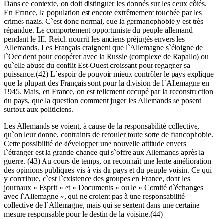
Dans ce contexte, on doit distinguer les donnés sur les deux côtés.
En France, la population est encore extrêmement touchée par les
crimes nazis. C`est donc normal, que la germanophobie y est très
répandue. Le comportement opportuniste du peuple allemand
pendant le III. Reich nourrit les anciens préjugés envers les
Allemands. Les Français craignent que l`Allemagne s`éloigne de
l`Occident pour coopérer avec la Russie (complexe de Rapallo) ou
qu`elle abuse du conflit Est-Ouest croissant pour regagner sa
puissance.(42) L`espoir de pouvoir mieux contrôler le pays explique
que la plupart des Français sont pour la division de l`Allemagne en
1945. Mais, en France, on est tellement occupé par la reconstruction
du pays, que la question comment juger les Allemands se posent
surtout aux politiciens.
Les Allemands se voient, à cause de la responsabilité collective,
qu`on leur donne, contraints de refouler toute sorte de francophobie.
Cette possibilité de développer une nouvelle attitude envers
l`étranger est la grande chance qui s`offre aux Allemands après la
guerre. (43) Au cours de temps, on reconnaît une lente amélioration
des opinions publiques vis à vis du pays et du peuple voisin. Ce qui
y contribue, c`est l`existence des groupes en France, dont les
journaux « Esprit » et « Documents » ou le « Comité d`échanges
avec l`Allemagne », qui ne croient pas à une responsabilité
collective de l`Allemagne, mais qui se sentent dans une certaine
mesure responsable pour le destin de la voisine.(44)