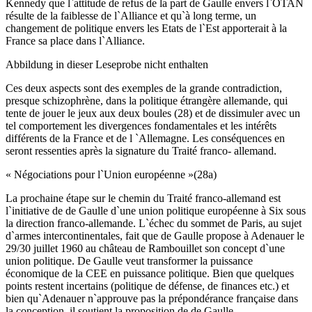
Kennedy que l`attitude de refus de la part de Gaulle envers l`OTAN
résulte de la faiblesse de l`Alliance et qu`à long terme, un
changement de politique envers les Etats de l`Est apporterait à la
France sa place dans l`Alliance.
Abbildung in dieser Leseprobe nicht enthalten
Ces deux aspects sont des exemples de la grande contradiction,
presque schizophrène, dans la politique étrangère allemande, qui
tente de jouer le jeux aux deux boules (28) et de dissimuler avec un
tel comportement les divergences fondamentales et les intérêts
différents de la France et de l `Allemagne. Les conséquences en
seront ressenties après la signature du Traité franco- allemand.
« Négociations pour l`Union européenne »(28a)
La prochaine étape sur le chemin du Traité franco-allemand est
l`initiative de de Gaulle d`une union politique européenne à Six sous
la direction franco-allemande. L`échec du sommet de Paris, au sujet
d`armes intercontinentales, fait que de Gaulle propose à Adenauer le
29/30 juillet 1960 au château de Rambouillet son concept d`une
union politique. De Gaulle veut transformer la puissance
économique de la CEE en puissance politique. Bien que quelques
points restent incertains (politique de défense, de finances etc.) et
bien qu`Adenauer n`approuve pas la prépondérance française dans
la conception, il soutient la proposition de de Gaulle.