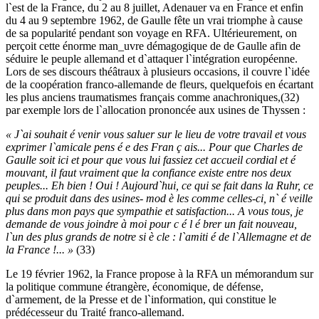
l`est de la France, du 2 au 8 juillet, Adenauer va en France et enfin
du 4 au 9 septembre 1962, de Gaulle fête un vrai triomphe à cause
de sa popularité pendant son voyage en RFA. Ultérieurement, on
perçoit cette énorme man_uvre démagogique de de Gaulle afin de
séduire le peuple allemand et d`attaquer l`intégration européenne.
Lors de ses discours théâtraux à plusieurs occasions, il couvre l`idée
de la coopération franco-allemande de fleurs, quelquefois en écartant
les plus anciens traumatismes français comme anachroniques,(32)
par exemple lors de l`allocation prononcée aux usines de Thyssen :
« J`ai souhait é venir vous saluer sur le lieu de votre travail et vous
exprimer l`amicale pens é e des Fran ç ais... Pour que Charles de
Gaulle soit ici et pour que vous lui fassiez cet accueil cordial et é
mouvant, il faut vraiment que la confiance existe entre nos deux
peuples... Eh bien ! Oui ! Aujourd`hui, ce qui se fait dans la Ruhr, ce
qui se produit dans des usines- mod è les comme celles-ci, n` é veille
plus dans mon pays que sympathie et satisfaction... A vous tous, je
demande de vous joindre à moi pour c é l é brer un fait nouveau,
l`un des plus grands de notre si è cle : l`amiti é de l`Allemagne et de
la France !... »
(33)
Le 19 février 1962, la France propose à la RFA un mémorandum sur
la politique commune étrangère, économique, de défense,
d`armement, de la Presse et de l`information, qui constitue le
prédécesseur du Traité franco-allemand.