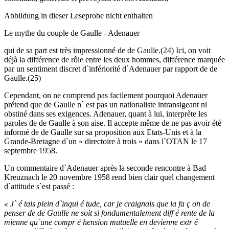
Abbildung in dieser Leseprobe nicht enthalten
Le mythe du couple de Gaulle - Adenauer
qui de sa part est très impressionné de de Gaulle.(24) Ici, on voit
déjà la différence de rôle entre les deux hommes, différence marquée
par un sentiment discret d`infériorité d`Adenauer par rapport de de
Gaulle.(25)
Cependant, on ne comprend pas facilement pourquoi Adenauer
prétend que de Gaulle n` est pas un nationaliste intransigeant ni
obstiné dans ses exigences. Adenauer, quant à lui, interprète les
paroles de de Gaulle à son aise. Il accepte même de ne pas avoir été
informé de de Gaulle sur sa proposition aux Etats-Unis et à la
Grande-Bretagne d`un « directoire à trois » dans l`OTAN le 17
septembre 1958.
Un commentaire d`Adenauer après la seconde rencontre à Bad
Kreuznach le 20 novembre 1958 rend bien clair quel changement
d`attitude s`est passé :
« J` é tais plein d`inqui é tude, car je craignais que la fa ç on de
penser de de Gaulle ne soit si fondamentalement diff é rente de la
mienne qu`une compr é hension mutuelle en devienne extr ê