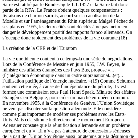
Sarre est ratifié par le Bundestag le 1-1-1957 et la Sarre fait donc
partie de la RFA. La France obtient quelques compensations :
livraisons de charbon sarrois, accord sur la canalisation de la
Moselle et sur l`aménagement du Rhin supérieur. Malgré l`échec de
ses plans en 1955, les deux côtés sont décidés à ne pas mettre en
danger le développement positif des rapports franco-allemands. On
s`occupe donc rapidement des problèmes de la vie courante.(18)
La création de la CEE et de l`Euratom
La vie quotidienne contient à ce temps-là une série de négociations.
Lors de la Conférence de Messine en juin 1955, J.W. Beyen, le
ministre des affaires étrangères des Pays Bas, propose «...
(l`)intégration économique dans un cadre supranational...(et)...
l`utilisation pacifique de l`énergie nucléaire. »(19) Comme Schuman
soutient cette idée, à cause de l`indépendance du pétrole, il y est
formée une commission sous Paul Henri Spaak, Ministre des affaires
étrangères en Belgique, pour créer un marché européen commun.
En novembre 1955, à la Conférence de Genève, l`Union Soviétique
ne veut pas discuter sur la question allemande. Elle considère
comme plus important de modérer ses problèmes avec les Etats-
Unis. Mais cela stimule indirectement le mouvement Européen.
Adenauer constate que la réunification allemande est un problème
européen et qu`« ...il n`y a pas à attendre de concessions sérieuses
de la part de l`Union Soviétique aussi longtemps que la désunion de