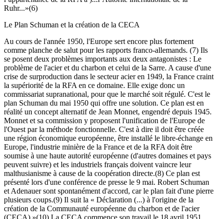
Ruhr...»(6)
Le Plan Schuman et la création de la CECA
Au cours de l'année 1950, l'Europe sert encore plus fortement
comme planche de salut pour les rapports franco-allemands. (7) Ils
se posent deux problèmes importants aux deux antagonistes : Le
problème de l'acier et du charbon et celui de la Sarre. A cause d'une
crise de surproduction dans le secteur acier en 1949, la France craint
la supériorité de la RFA en ce domaine. Elle exige donc un
commissariat supranational, pour que le marché soit régulé. C'est le
plan Schuman du mai 1950 qui offre une solution. Ce plan est en
réalité un concept alternatif de Jean Monnet, engendré depuis 1945.
Monnet et sa commission y proposent l'unification de l'Europe de
l'Ouest par la méthode fonctionnelle. C'est à dire il doit être créée
une région économique européenne, être installé le libre-échange en
Europe, l'industrie minière de la France et de la RFA doit être
soumise à une haute autorité européenne (d'autres domaines et pays
peuvent suivre) et les industriels français doivent vaincre leur
malthusianisme à cause de la coopération directe.(8) Ce plan est
présenté lors d'une conférence de presse le 9 mai. Robert Schuman
et Adenauer sont spontanément d'accord, car le plan fait d'une pierre
plusieurs coups.(9) Il suit la « Déclaration (...) à l'origine de la
création de la Communauté européenne du charbon et de l'acier
(CECA) »(10) La CECA commence son travail le 18 avril 1951