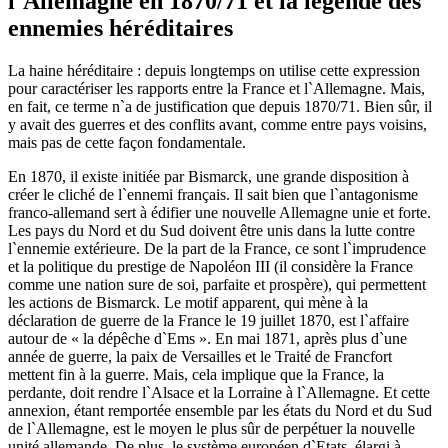
l`Allemagne en 1870/71 et la légende des
ennemies héréditaires
La haine héréditaire : depuis longtemps on utilise cette expression
pour caractériser les rapports entre la France et l`Allemagne. Mais,
en fait, ce terme n`a de justification que depuis 1870/71. Bien sûr, il
y avait des guerres et des conflits avant, comme entre pays voisins,
mais pas de cette façon fondamentale.
En 1870, il existe initiée par Bismarck, une grande disposition à
créer le cliché de l`ennemi français. Il sait bien que l`antagonisme
franco-allemand sert à édifier une nouvelle Allemagne unie et forte.
Les pays du Nord et du Sud doivent être unis dans la lutte contre
l`ennemie extérieure. De la part de la France, ce sont l`imprudence
et la politique du prestige de Napoléon III (il considère la France
comme une nation sure de soi, parfaite et prospère), qui permettent
les actions de Bismarck. Le motif apparent, qui mène à la
déclaration de guerre de la France le 19 juillet 1870, est l`affaire
autour de « la dépêche d`Ems ». En mai 1871, après plus d`une
année de guerre, la paix de Versailles et le Traité de Francfort
mettent fin à la guerre. Mais, cela implique que la France, la
perdante, doit rendre l`Alsace et la Lorraine à l`Allemagne. Et cette
annexion, étant remportée ensemble par les états du Nord et du Sud
de l`Allemagne, est le moyen le plus sûr de perpétuer la nouvelle
unité allemande. De plus, le système européen d`Etats, élargi à