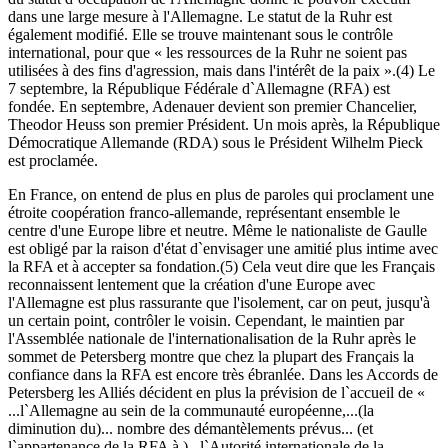
dans une large mesure à l'Allemagne. Le statut de la Ruhr est
également modifié. Elle se trouve maintenant sous le contrôle
international, pour que « les ressources de la Ruhr ne soient pas
utilisées à des fins d'agression, mais dans l'intérêt de la paix ».(4) Le
7 septembre, la République Fédérale d`Allemagne (RFA) est
fondée. En septembre, Adenauer devient son premier Chancelier,
Theodor Heuss son premier Président. Un mois après, la République
Démocratique Allemande (RDA) sous le Président Wilhelm Pieck
est proclamée.
En France, on entend de plus en plus de paroles qui proclament une
étroite coopération franco-allemande, représentant ensemble le
centre d'une Europe libre et neutre. Même le nationaliste de Gaulle
est obligé par la raison d'état d`envisager une amitié plus intime avec
la RFA et à accepter sa fondation.(5) Cela veut dire que les Français
reconnaissent lentement que la création d'une Europe avec
l'Allemagne est plus rassurante que l'isolement, car on peut, jusqu'à
un certain point, contrôler le voisin. Cependant, le maintien par
l'Assemblée nationale de l'internationalisation de la Ruhr après le
sommet de Petersberg montre que chez la plupart des Français la
confiance dans la RFA est encore très ébranlée. Dans les Accords de
Petersberg les Alliés décident en plus la prévision de l`accueil de «
...l`Allemagne au sein de la communauté européenne,...(la
diminution du)... nombre des démantèlements prévus... (et
l`appartenance de la RFA à )...l`Autorité internationale de la