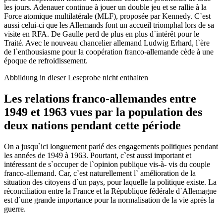
les jours. Adenauer continue à jouer un double jeu et se rallie à la
Force atomique multilatérale (MLF), proposée par Kennedy. C`est
aussi celui-ci que les Allemands font un accueil triomphal lors de sa
visite en RFA. De Gaulle perd de plus en plus d`intérêt pour le
Traité. Avec le nouveau chancelier allemand Ludwig Erhard, l`ère
de l`enthousiasme pour la coopération franco-allemande cède à une
époque de refroidissement.
Abbildung in dieser Leseprobe nicht enthalten
Les relations franco-allemandes entre
1949 et 1963 vues par la population des
deux nations pendant cette période
On a jusqu`ici longuement parlé des engagements politiques pendant
les années de 1949 à 1963. Pourtant, c`est aussi important et
intéressant de s`occuper de l`opinion publique vis-à- vis du couple
franco-allemand. Car, c`est naturellement l` amélioration de la
situation des citoyens d`un pays, pour laquelle la politique existe. La
réconciliation entre la France et la République fédérale d`Allemagne
est d`une grande importance pour la normalisation de la vie après la
guerre.