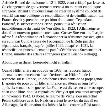
Aristide Briand démissionne le 12-1-1922, étant critiqué par le sénat.
Ce changement de gouvernement mène à un tournant en politique
étrangère. Briand a toujours essaié de créer un système collectif de
sécurité par une politique de réconciliation et de démilitarisation. La
France devait y prendre une position dominante. Cependant,
Poincaré, le successeur de Briand, poursuit la réalisation
inconditionnelle du Traité de Versailles. En 1923, l`Allemagne se
dote d`un nouveau gouvernement sous Gustav Stresemann. Il aspire
même à la réconciliation et à abandonner la résistance passive, qui a
été suivi par Cuno à cause de l`occupation de la Ruhr par des
séparatistes français jusqu`en juillet 1925. Jusqu` en 1931, la
réconciliation franco-allemande paraît s`établir sous Stresemann et
Briand, ministre des affaires étrangères (pacte Briand- Kellogg).
Abbildung in dieser Leseprobe nicht enthalten
Quand Hitler arrive au pouvoir en 1933, les rapports franco-
allemands recommencent à se détériorer, car Hitler fait de la
revanche sur la France, un des thèmes dominants de sa propagande.
L`apogée du pouvoir d'Hitler en France est atteint en juin 1940
après six semaines de guerre. La France est divisée en zone occupée
et en zone libre, dont la capitale est Vichy et qui sera aussi occupée
en novembre 1942. D'abord, le régime de Vichy sous maréchal
Pétain collabore avec les Nazis en créant le service du travail en
Allemagne, la déportation des Juifs et la lutte contre la Résistance.