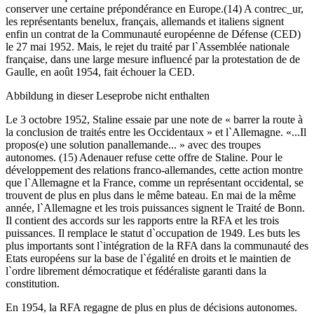
conserver une certaine prépondérance en Europe.(14) A contrec_ur,
les représentants benelux, français, allemands et italiens signent
enfin un contrat de la Communauté européenne de Défense (CED)
le 27 mai 1952. Mais, le rejet du traité par l`Assemblée nationale
française, dans une large mesure influencé par la protestation de de
Gaulle, en août 1954, fait échouer la CED.
Abbildung in dieser Leseprobe nicht enthalten
Le 3 octobre 1952, Staline essaie par une note de « barrer la route à
la conclusion de traités entre les Occidentaux » et l`Allemagne. «...Il
propos(e) une solution panallemande... » avec des troupes
autonomes. (15) Adenauer refuse cette offre de Staline. Pour le
développement des relations franco-allemandes, cette action montre
que l`Allemagne et la France, comme un représentant occidental, se
trouvent de plus en plus dans le même bateau. En mai de la même
année, l`Allemagne et les trois puissances signent le Traité de Bonn.
Il contient des accords sur les rapports entre la RFA et les trois
puissances. Il remplace le statut d`occupation de 1949. Les buts les
plus importants sont l`intégration de la RFA dans la communauté des
Etats européens sur la base de l`égalité en droits et le maintien de
l`ordre librement démocratique et fédéraliste garanti dans la
constitution.
En 1954, la RFA regagne de plus en plus de décisions autonomes.