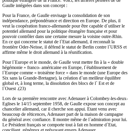
politique étrangère de la France. Voici, les arrières pensées de de
Gaulle intégrées dans son concept :
Pour la France, de Gaulle envisage la consolidation de son
indépendance, prépondérance et direction en Europe. De plus, il
veut la coopération franco-allemande pour être capable d`utiliser le
potentiel allemand pour la politique étrangère française et pour
pouvoir contrôler dans une certaine mesure la voisine outre-Rhin.
En ce qui concerne le statut de l`Etat allemand, il reconnaît la
frontière Oder-Neisse, il défend le statut de Berlin contre l`URSS et
affirme même le droit allemand à la réunification.
Pour l`Europe et le monde, de Gaulle veut mettre fin à la « double
hégémonie » franco- américaine en Europe, l`établissement de
l`Europe comme « troisième force » dans le monde (une Europe des
Six sans la Grande-Bretagne), la création d`un meilleur équilibre
global et, à long terme, la dissolution des blocs de l` Est et de
l`Ouest .(23)
Lors de sa première rencontre avec Adenauer à Colombey-les-deux-
Eglises le 14/15 septembre 1958, de Gaulle expose son concept au
chancelier allemand, car il cherche son appui. Etant venu avec
beaucoup de réticences, Adenauer part de la maison de campagne
du général avec confiance. Il montre même de l`admiration pour lui.
Le Président français se comporte tout à fait en homme d`Etat,
conciliant, généreux et prévoyant envers Adenauer,