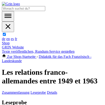
de
en
es
fr
Shop
GRIN Website
Texte veröffentlichen, Rundum-Service genießen
Zur Shop-Startseite
›
Didaktik für das Fach Französisch -
Landeskunde
Les relations franco-
allemandes entre 1949 et 1963
Zusammenfassung
Leseprobe
Details
Leseprobe