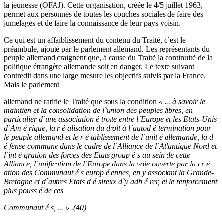
la jeunesse (OFAJ). Cette organisation, créée le 4/5 juillet 1963,
permet aux personnes de toutes les couches sociales de faire des
jumelages et de faire la connaissance de leur pays voisin.
Ce qui est un affaiblissement du contenu du Traité, c`est le
préambule, ajouté par le parlement allemand. Les représentants du
peuple allemand craignent que, à cause du Traité la continuité de la
politique étrangère allemande soit en danger. Le texte suivant
contredit dans une large mesure les objectifs suivis par la France.
Mais le parlement
allemand ne ratifie le Traité que sous la condition
« ... à savoir le
maintien et la consolidation de l`union des peuples libres, en
particulier d`une association é troite entre l`Europe et les Etats-Unis
d`Am é rique, la r é alisation du droit à l`autod é termination pour
le peuple allemand et le r é tablissement de l`unit é allemande, la d
é fense commune dans le cadre de l`Alliance de l`Atlantique Nord et
l`int é gration des forces des Etats group é s au sein de cette
Alliance, l`unification de l`Europe dans la voie ouverte par la cr é
ation des Communaut é s europ é ennes, en y associant la Grande-
Bretagne et d`autres Etats d é sireux d`y adh é rer, et le renforcement
plus pouss é de ces
Communaut é s, ... » .(40)