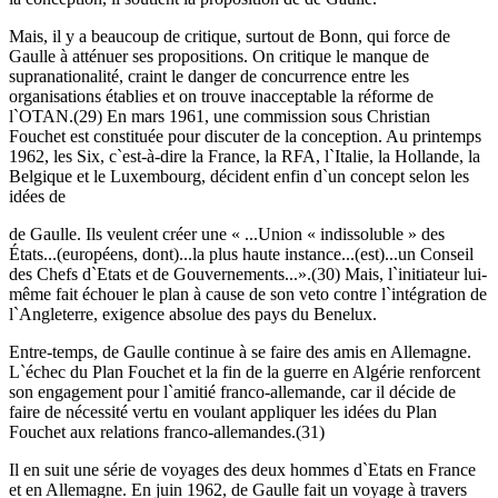
Mais, il y a beaucoup de critique, surtout de Bonn, qui force de
Gaulle à atténuer ses propositions. On critique le manque de
supranationalité, craint le danger de concurrence entre les
organisations établies et on trouve inacceptable la réforme de
l`OTAN.(29) En mars 1961, une commission sous Christian
Fouchet est constituée pour discuter de la conception. Au printemps
1962, les Six, c`est-à-dire la France, la RFA, l`Italie, la Hollande, la
Belgique et le Luxembourg, décident enfin d`un concept selon les
idées de
de Gaulle. Ils veulent créer une « ...Union « indissoluble » des
États...(européens, dont)...la plus haute instance...(est)...un Conseil
des Chefs d`Etats et de Gouvernements...».(30) Mais, l`initiateur lui-
même fait échouer le plan à cause de son veto contre l`intégration de
l`Angleterre, exigence absolue des pays du Benelux.
Entre-temps, de Gaulle continue à se faire des amis en Allemagne.
L`échec du Plan Fouchet et la fin de la guerre en Algérie renforcent
son engagement pour l`amitié franco-allemande, car il décide de
faire de nécessité vertu en voulant appliquer les idées du Plan
Fouchet aux relations franco-allemandes.(31)
Il en suit une série de voyages des deux hommes d`Etats en France
et en Allemagne. En juin 1962, de Gaulle fait un voyage à travers