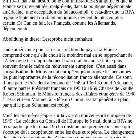
En 1949, dans la mesure ou le conflit Est-Ouest s'amplifie et que la
France se trouve attirée, malgré elle, dans la politique hégémoniale
américaine, une acceptation du fait accompli, c`està-dire que la RFA
regagne lentement un statut autonome, devient de plus en plus
certain.(3) Car, en fait, les Français, comme les Allemands,
dépendent de
Abbildung in dieser Leseprobe nicht enthalten
l'aide américaine pour la reconstruction du pays. La France
comprend donc qu`elle choisit le moindre mal en se rapprochant de
l'Allemagne Ce rapprochement franco-allemand se fait le plus
souvent dans le cadre du mouvement européen. C'est aussi dans
l'organisation du Mouvement européen qu'on trouve les personnes
les plus importantes de la réconciliation franco-allemande. Ce sont,
d`une part le Président allemand de 1949 à 1963 Konrad Adenauer,
d` autre part le Président français de 1958 à 1969 Charles de Gaulle,
Robert Schuman, le Ministre français des affaires étrangères de 1948
à 1953 et Jean Monnet, à la tête du Commissariat général au plan,
par qui le plan Schuman est rédigé.
Voilà les premières étapes sur la voie du nouvel esprit européen de
1949 : La création du Conseil de l'Europe le 5 mai, dont la RFA ne
ferra partie que le 5 mai 1951, constitue une première instance qui
s'occupe de la coopération entre les états européens. Le changement
du statut d`occupation de l'Allemagne donne le pouvoir exécutif