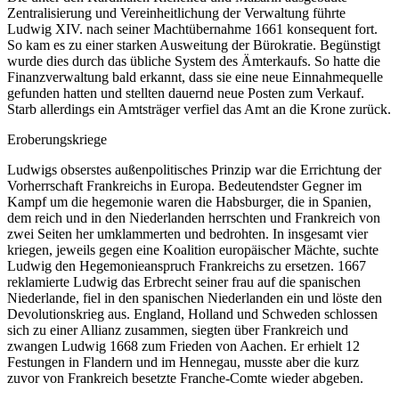
Zentralisierung und Vereinheitlichung der Verwaltung führte
Ludwig XIV. nach seiner Machtübernahme 1661 konsequent fort.
So kam es zu einer starken Ausweitung der Bürokratie. Begünstigt
wurde dies durch das übliche System des Ämterkaufs. So hatte die
Finanzverwaltung bald erkannt, dass sie eine neue Einnahmequelle
gefunden hatten und stellten dauernd neue Posten zum Verkauf.
Starb allerdings ein Amtsträger verfiel das Amt an die Krone zurück.
Eroberungskriege
Ludwigs obserstes außenpolitisches Prinzip war die Errichtung der
Vorherrschaft Frankreichs in Europa. Bedeutendster Gegner im
Kampf um die hegemonie waren die Habsburger, die in Spanien,
dem reich und in den Niederlanden herrschten und Frankreich von
zwei Seiten her umklammerten und bedrohten. In insgesamt vier
kriegen, jeweils gegen eine Koalition europäischer Mächte, suchte
Ludwig den Hegemonieanspruch Frankreichs zu ersetzen. 1667
reklamierte Ludwig das Erbrecht seiner frau auf die spanischen
Niederlande, fiel in den spanischen Niederlanden ein und löste den
Devolutionskrieg aus. England, Holland und Schweden schlossen
sich zu einer Allianz zusammen, siegten über Frankreich und
zwangen Ludwig 1668 zum Frieden von Aachen. Er erhielt 12
Festungen in Flandern und im Hennegau, musste aber die kurz
zuvor von Frankreich besetzte Franche-Comte wieder abgeben.