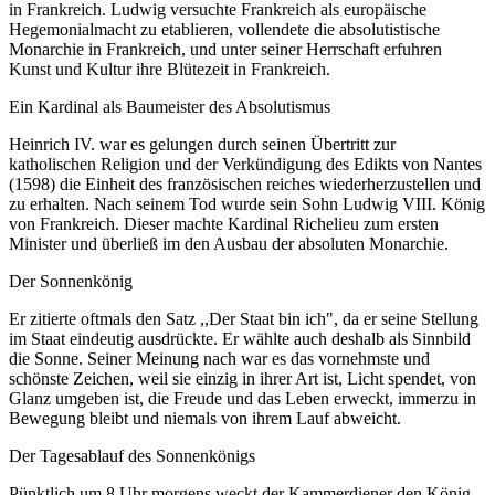
in Frankreich. Ludwig versuchte Frankreich als europäische
Hegemonialmacht zu etablieren, vollendete die absolutistische
Monarchie in Frankreich, und unter seiner Herrschaft erfuhren
Kunst und Kultur ihre Blütezeit in Frankreich.
Ein Kardinal als Baumeister des Absolutismus
Heinrich IV. war es gelungen durch seinen Übertritt zur
katholischen Religion und der Verkündigung des Edikts von Nantes
(1598) die Einheit des französischen reiches wiederherzustellen und
zu erhalten. Nach seinem Tod wurde sein Sohn Ludwig VIII. König
von Frankreich. Dieser machte Kardinal Richelieu zum ersten
Minister und überließ im den Ausbau der absoluten Monarchie.
Der Sonnenkönig
Er zitierte oftmals den Satz ,,Der Staat bin ich", da er seine Stellung
im Staat eindeutig ausdrückte. Er wählte auch deshalb als Sinnbild
die Sonne. Seiner Meinung nach war es das vornehmste und
schönste Zeichen, weil sie einzig in ihrer Art ist, Licht spendet, von
Glanz umgeben ist, die Freude und das Leben erweckt, immerzu in
Bewegung bleibt und niemals von ihrem Lauf abweicht.
Der Tagesablauf des Sonnenkönigs
Pünktlich um 8 Uhr morgens weckt der Kammerdiener den König