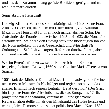
und aus dem Zusammenhang gelöste Briefstelle genügte, und man
war unrettbar verloren.
Seine absolute Herrschaft
Ludwig XIII, der Vater des Sonnenkönigs, starb 1643. Seine Frau,
Anna v. Österreich, übernahm mit Unterstützung von Kardinal
Mazarin die Herrschaft für ihren noch minderjährigen Sohn. Die
Aufständer der Fronde, die zwischen 1648 und 1653 die Monarchie
erschütterten, beeindruckten Ludwig stark und überzeugten ihn von
der Notwendigkeit, in Staat, Gesellschaft und Wirtschaft für
Ordnung und Stabilität zu sorgen, Reformen durchzuführen, aber
auch und vor allem die Autorität der Krone wieder zu stärken.
Wie im Pyrenäenfrieden zwischen Frankreich und Spanien
festgelegt, heiratete Ludwig 1660 seine Cousine Maria-Theresia von
Spanien.
1661 starb der Minister-Kardinal Mazarin und Ludwig berief keinen
neuen ersten Minister als Nachfolger und regierte somit von da an
alleine. Er schuf nach seinem Leitsatz ,,L'etat c'est moi" (Der Staat
bin ich) eine Form des Absolutismus, die das Europa des 17. Jh.
prägte und zur Nachahmung veranlasste. Seine glanzvolle
Repräsentation stellte ihn als den Mittelpunkt des Hofes heraus und
war zugleich Demonstration seiner politischen Macht. Nach 1682