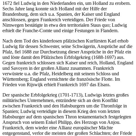
1672 fiel Ludwig in den Niederlanden ein, um Holland zu erobern.
Sechs Jahre lang konnte sich Holland mit der Hilfe der
Brandenburg, dem sich u.a. Spanien, der Kaiser und England
anschlossen, gegen Frankreich verteidigen. Der Friede von
Nimwegen bestätigte in etwa den territorialen Staus quo; Ludwig
erhielt die Franche-Comte und einige Festungen in Flandern.
Nach dem Tod des kinderlosen pfälzischen Kurfürsten Karl erhob
Ludwig für dessen Schwester, seine Schwägerin, Ansprüche auf die
Pfalz, fiel 1688 zur Durchsetzung dieser Ansprüche in der Pfalz ein
und löste damit den Pfälzischen Erbfolgekrieg (1688-1697) aus.
Gegen frankreich schlossen sich Kaiser und reich, Holland, England
und Savoyen in der großen Allianz zusammen. Frankreich
verwüstete u.a. die Pfalz, Heidelberg mit seinem Schloss und
Württemberg; England vernichtete die französische Flotte. Im
Frieden von Rijswijk erhielt Frankreich 1697 das Elsass.
Der spanische Erbfolgekrieg (1701-1713), Ludwigs letztes großes
militärisches Unternehmen, entzündete sich an dem Konflikt
zwischen Frankreich und den Habsburgern um die Thronfolge in
Spanien; Ludwig verteidigte in diesem Krieg den vom letzten
Habsburger auf dem spanischen Thron testamentarisch festgelegten
Anspruch von seinem Enkel Philipp, des Herzogs von Anjou.
Frankreich, dem wieder eine Allianz europäischer Mächte
entgegenstand, verlor die meisten der großen Schlachten; der Friede