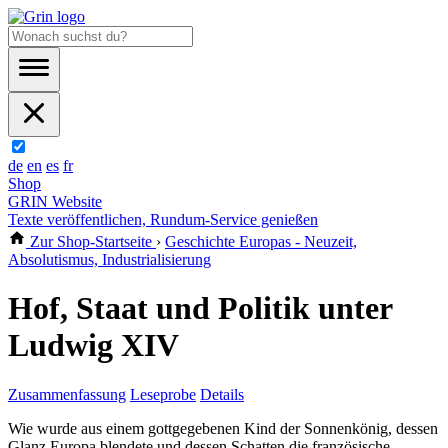
de
en
es
fr
Shop
GRIN Website
Texte veröffentlichen, Rundum-Service genießen
Zur Shop-Startseite
›
Geschichte Europas - Neuzeit,
Absolutismus, Industrialisierung
Hof, Staat und Politik unter
Ludwig XIV
Zusammenfassung
Leseprobe
Details
Wie wurde aus einem gottgegebenen Kind der Sonnenkönig, dessen
Glanz Europa blendete und dessen Schatten die französische