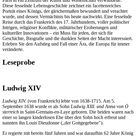
Paris in ein Zentrum der Kunst und Wissenschaft verwandelte.
Diese fesselnde Lebensgeschichte zeichnet ein facettenreiches
Porträt eines Königs, der gleichermaßen bewundert und verachtet
wurde, und dessen Vermächtnis bis heute nachwirkt. Eine fesselnde
Reise durch das Frankreich des 17. Jahrhunderts, voller politischer
Intrigen, religiöser Konflikte, militärischer Eroberungen und
kultureller Innovationen – ein Muss für jeden, der sich für
Geschichte, Biografie und die dunklen Seiten der Macht interessiert.
Erleben Sie den Aufstieg und Fall einer Ära, die Europa für immer
veränderte.
Leseprobe
Ludwig XIV
Ludwig XIV.
(von Frankreich) lebte von 1638-1715. Am 5.
September 1638 wurde er als Sohn
Ludwig XIII. und Anna von Ö
sterreich
in Saint-Germain-en-Laye geboren. Die beiden waren nach
einer so langen kinderlosen Ehe über den Sohn hoch erfreut und
nannten ihn Louis Dieudonne (,,der Gottgegebene").
Er regierte mit bereits fünf Jahren und war daraufhin 62 Jahre König