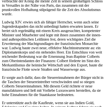
verbrachte der König die meiste Zeit in seinem großartigen Schloss
in Versailles in der Nähe von Paris, das zusammen mit der
prunkvollen Hofhaltung stilprägend für die Zeit des Absolutismus
wurde.
Ludwig XIV. erwies sich als fähiger Herrscher, wenn auch seine
Jugendeskapaden das nicht unbedingt hatten erwarten lassen. Er
beriet sich regelmäßig mit einem Kreis ausgesuchter, kompetenter
Minister und Mitarbeiter und legte mit ihnen zusammen die innen-
und außenpolitischen Leitlinien fest, deren wichtigstes Ziel die
Erweiterung der Machtgrundlagen der französischen Monarchie
war. Ludwig baute zwei neue, effektive Machtinstrumente au: ein
Diplomatenkorps und ein stehendes Heer. Ein Entschluss von weit
reichender Bedeutung war die Ernennung Jean-Baptiste Colberts
zum Oberintendanten der Finanzen: Colbert förderte im Sinn des
Merkantilismus die heimische Wirtschaft und den Export, baute die
französische Flotte sowie Straßen und Wasserwege aus.
Er sorgte auch dafür, dass die Steuereinnahmem der Bürger nicht in
die Taschen der Steuereintreiber verschwinden und so stiegen
Colberts Steuereinnahmen. Mit diesem Geld richtete er neue
manufakturen und ließ mit Vorliebe Luxuswaren herstellen, da sie
hohe Einnahmen für die Staatskasse bedeuteten.
Er unterstützte auch die Kaufleute, wenn sie aus Indien Gold,