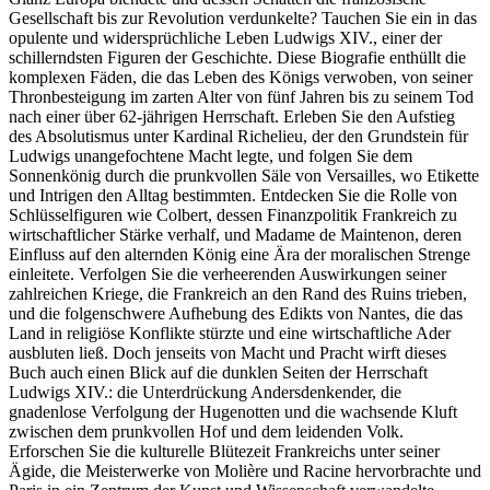
Gesellschaft bis zur Revolution verdunkelte? Tauchen Sie ein in das
opulente und widersprüchliche Leben Ludwigs XIV., einer der
schillerndsten Figuren der Geschichte. Diese Biografie enthüllt die
komplexen Fäden, die das Leben des Königs verwoben, von seiner
Thronbesteigung im zarten Alter von fünf Jahren bis zu seinem Tod
nach einer über 62-jährigen Herrschaft. Erleben Sie den Aufstieg
des Absolutismus unter Kardinal Richelieu, der den Grundstein für
Ludwigs unangefochtene Macht legte, und folgen Sie dem
Sonnenkönig durch die prunkvollen Säle von Versailles, wo Etikette
und Intrigen den Alltag bestimmten. Entdecken Sie die Rolle von
Schlüsselfiguren wie Colbert, dessen Finanzpolitik Frankreich zu
wirtschaftlicher Stärke verhalf, und Madame de Maintenon, deren
Einfluss auf den alternden König eine Ära der moralischen Strenge
einleitete. Verfolgen Sie die verheerenden Auswirkungen seiner
zahlreichen Kriege, die Frankreich an den Rand des Ruins trieben,
und die folgenschwere Aufhebung des Edikts von Nantes, die das
Land in religiöse Konflikte stürzte und eine wirtschaftliche Ader
ausbluten ließ. Doch jenseits von Macht und Pracht wirft dieses
Buch auch einen Blick auf die dunklen Seiten der Herrschaft
Ludwigs XIV.: die Unterdrückung Andersdenkender, die
gnadenlose Verfolgung der Hugenotten und die wachsende Kluft
zwischen dem prunkvollen Hof und dem leidenden Volk.
Erforschen Sie die kulturelle Blütezeit Frankreichs unter seiner
Ägide, die Meisterwerke von Molière und Racine hervorbrachte und