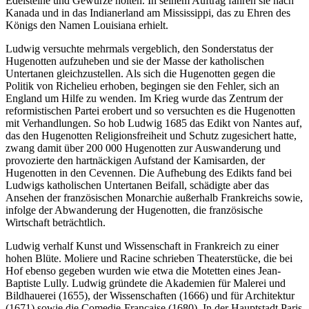
Edelsteine und Gewürze holten. In seinem Auftrag fahren sie nach
Kanada und in das Indianerland am Mississippi, das zu Ehren des
Königs den Namen Louisiana erhielt.
Ludwig versuchte mehrmals vergeblich, den Sonderstatus der
Hugenotten aufzuheben und sie der Masse der katholischen
Untertanen gleichzustellen. Als sich die Hugenotten gegen die
Politik von Richelieu erhoben, begingen sie den Fehler, sich an
England um Hilfe zu wenden. Im Krieg wurde das Zentrum der
reformistischen Partei erobert und so versuchten es die Hugenotten
mit Verhandlungen. So hob Ludwig 1685 das Edikt von Nantes auf,
das den Hugenotten Religionsfreiheit und Schutz zugesichert hatte,
zwang damit über 200 000 Hugenotten zur Auswanderung und
provozierte den hartnäckigen Aufstand der Kamisarden, der
Hugenotten in den Cevennen. Die Aufhebung des Edikts fand bei
Ludwigs katholischen Untertanen Beifall, schädigte aber das
Ansehen der französischen Monarchie außerhalb Frankreichs sowie,
infolge der Abwanderung der Hugenotten, die französische
Wirtschaft beträchtlich.
Ludwig verhalf Kunst und Wissenschaft in Frankreich zu einer
hohen Blüte. Moliere und Racine schrieben Theaterstücke, die bei
Hof ebenso gegeben wurden wie etwa die Motetten eines Jean-
Baptiste Lully. Ludwig gründete die Akademien für Malerei und
Bildhauerei (1655), der Wissenschaften (1666) und für Architektur
(1671) sowie die Comedie-Francaise (1680). In der Hauptstadt Paris