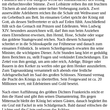
mit ehrfurchtsvoller Stimme. Zwei Leibärzte reiben ihn mit feuchten
Tüchern ab und ziehen unter tiefster Verbeugung zurück. Zwei
auserwählte Adelsherrn reichen ihn die Schale mit Weihwasser und
ein Gebetbuch ans Bett. Im einsamen Gebet spricht der König mit
Gott, als dessen Stellvertreter er sich auf Erden fühlt. Anschließend
füllt sich das Gemach mit Prinzen und Edelleuten. Wen Ludwig
XIV. besonders auszeichnen will, darf ihm nun beim Anziehen
einen Ehrendienst erweisen, ihm Hemd, Hose, Schuhe oder sogar
das goldene Staatsgewand reichen. Nach diesem Schauspiel
schreitet er in die Schlosskapelle zur Frühmesse und danach zum
einsamen Frühstück. In seinem Schreibgemach erwarten ihn seine
Minister, die wichtigsten Diener. Acht Stunden lang hört er geduldig
ihren Berichten zu, stellt Fragen und verkündet Entscheidungen. Ein
Zettel von ihm genügt, um arm oder reich, Adelige, Bürger oder
Bauern in den Kerker zu werfen oder gar dem Henker auszuliefern.
Zum Tagesausklang versammelt sich abends eine festliche
Adelsgesellschaft im Saal des großen Schlosses. Niemand vermag
die Pracht des Königs zu übertreffen. Sein Festgewand ist ca. 20
Millionen wert, mit Edelsteinen und Gold besetzt.
Nach einer Aufführung des größten Dichters Frankreichs reicht er
ihm die Hand und gibt ihm seinen Diamantenring. Bis gegen
Mitternacht bleibt der König bei seinen Gästen, danach begleitet ihn
ein Graf mit Fackel in sein Schlafgemach. Bald darauf erlöschen die
Lichter und die Gäste verlassen das Schloss.