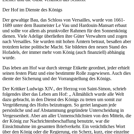
Der Hof im Dienste des Königs
Der gewaltige Bau, das Schloss von Versailles, wurde von 1661-
1689 unter dem Baumeister Le Vau und Hardouin-Mansart erbaut
und sollte vor allem als prunkvoller Rahmen für den Sonnenkönig
dienen. Viele Adelige überließen ihre Güter Verwaltern und zogen
nach Versailles. Sie wurden mit hohen Ämtern betraut, besaßen aber
trotzdem keine politische Macht. Sie bildeten den neuen Stand des
Hofadels, der immer mehr vom König (auch finanziell) abhängig
wurde.
Das leben am Hof war durch strenge Etikette geordnet, jeder erhielt
seinen festen Platz und eine bestimmte Rolle zugewiesen. Auch dies
diente der Sicherung und der Vorrangstellung des Königs.
Der Kritiker Ludwigs XIV., der Herzog von Saint-Simon, schrieb
folgendes über das Leben am Hof: ,, Allmählich wurde alle Welt
dazu gebracht, in den Dienst des Königs zu treten um somit zur
Vergrößerung des Hofes beizutragen. So geriet langsam jede
persönliche und auf Abstammung gegründete Unterscheidung in
Vergessenheit. Aber am aller Unmenschlichsten von den Mitteln, die
der König zur Nachrichtenbeschaffung benutzte, war die
Einsichtnahme im gesamten Briefverkehr. Ein verächtliches Wort
über den König oder die Regierung, ein Scherz, kurz, eine einzelne