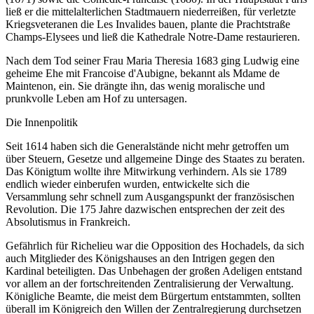
ließ er die mittelalterlichen Stadtmauern niederreißen, für verletzte
Kriegsveteranen die Les Invalides bauen, plante die Prachtstraße
Champs-Elysees und ließ die Kathedrale Notre-Dame restaurieren.
Nach dem Tod seiner Frau Maria Theresia 1683 ging Ludwig eine
geheime Ehe mit Francoise d'Aubigne, bekannt als Mdame de
Maintenon, ein. Sie drängte ihn, das wenig moralische und
prunkvolle Leben am Hof zu untersagen.
Die Innenpolitik
Seit 1614 haben sich die Generalstände nicht mehr getroffen um
über Steuern, Gesetze und allgemeine Dinge des Staates zu beraten.
Das Königtum wollte ihre Mitwirkung verhindern. Als sie 1789
endlich wieder einberufen wurden, entwickelte sich die
Versammlung sehr schnell zum Ausgangspunkt der französischen
Revolution. Die 175 Jahre dazwischen entsprechen der zeit des
Absolutismus in Frankreich.
Gefährlich für Richelieu war die Opposition des Hochadels, da sich
auch Mitglieder des Königshauses an den Intrigen gegen den
Kardinal beteiligten. Das Unbehagen der großen Adeligen entstand
vor allem an der fortschreitenden Zentralisierung der Verwaltung.
Königliche Beamte, die meist dem Bürgertum entstammten, sollten
überall im Königreich den Willen der Zentralregierung durchsetzen