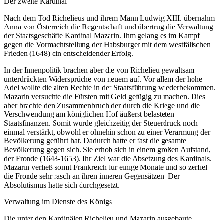
Der zweite Kardinal
Nach dem Tod Richelieus und ihrem Mann Ludwig XIII. übernahm
Anna von Österreich die Regentschaft und übertrug die Verwaltung
der Staatsgeschäfte Kardinal Mazarin. Ihm gelang es im Kampf
gegen die Vormachtstellung der Habsburger mit dem westfälischen
Frieden (1648) ein entscheidender Erfolg.
In der Innenpolitik brachen aber die von Richelieu gewaltsam
unterdrückten Widersprüche von neuem auf. Vor allem der hohe
Adel wollte die alten Rechte in der Staatsführung wiederbekommen.
Mazarin versuchte die Fürsten mit Geld gefügig zu machen. Dies
aber brachte den Zusammenbruch der durch die Kriege und die
Verschwendung am königlichen Hof äußerst belasteten
Staatsfinanzen. Somit wurde gleichzeitig der Steuerdruck noch
einmal verstärkt, obwohl er ohnehin schon zu einer Verarmung der
Bevölkerung geführt hat. Dadurch hatte er fast die gesamte
Bevölkerung gegen sich. Sie erhob sich in einem großen Aufstand,
der Fronde (1648-1653). Ihr Ziel war die Absetzung des Kardinals.
Mazarin verließ somit Frankreich für einige Monate und so zerfiel
die Fronde sehr rasch an ihren inneren Gegensätzen. Der
Absolutismus hatte sich durchgesetzt.
Verwaltung im Dienste des Königs
Die unter den Kardinälen Richelieu und Mazarin ausgebaute