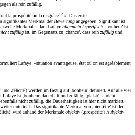
egen als rein zufällig.
12
nt la prospérité ou la disgrâce
». Das erste
ein signifikantes Merkmal der
Bewertung
angegeben. Signifikant ist
as zweite Merkmal ist laut Lafaye
allgemein
/
spezifisch
. ,bonheur' ist
nicht zufällig
ist, im Gegensatz zu ,chance', dass rein
zufällig
und
e formuliert Lafaye: «situation avantageuse, état où on est agréablement
' und ,félicité') werden im Bezug auf ,bonheur' definiert. Auf alle vier
t Lafaye ist ,bonheur' dauerhaft und zufällig, ,plaisir' ist nicht
 ebenfalls nicht zufällig, die Dauerhaftigkeit ist hier nicht markiert.
weiter unterteilt : Das signifikante Merkmal von ,bien-être' ist der
félicité' wird anhand der Merkmale
objektiv
(,prospérité')
/subjektiv