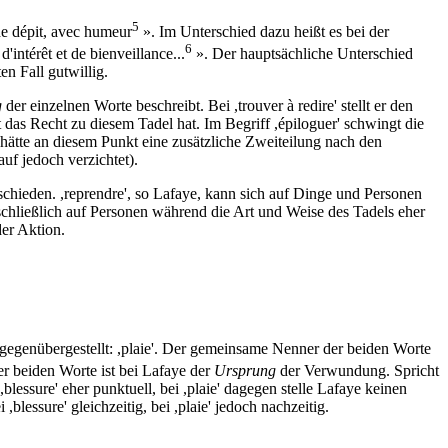
5
de dépit, avec humeur
». Im Unterschied dazu heißt es bei der
6
intérêt et de bienveillance...
». Der hauptsächliche Unterschied
en Fall gutwillig.
g
der einzelnen Worte beschreibt. Bei ,trouver à redire' stellt er den
 das Recht zu diesem Tadel hat. Im Begriff ,épiloguer' schwingt die
 hätte an diesem Punkt eine zusätzliche Zweiteilung nach den
uf jedoch verzichtet).
chieden. ,reprendre', so Lafaye, kann sich auf Dinge und Personen
usschließlich auf Personen während die Art und Weise des Tadels eher
der Aktion.
 gegenübergestellt: ,plaie'. Der gemeinsame Nenner der beiden Worte
r beiden Worte ist bei Lafaye der
Ursprung
der Verwundung. Spricht
i ,blessure' eher punktuell, bei ,plaie' dagegen stelle Lafaye keinen
essure' gleichzeitig, bei ,plaie' jedoch nachzeitig.