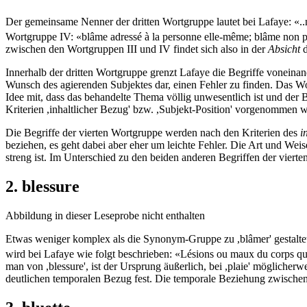
Der gemeinsame Nenner der dritten Wortgruppe lautet bei Lafaye: «.
Wortgruppe IV: «blâme adressé à la personne elle-même; blâme non plus 
zwischen den Wortgruppen III und IV findet sich also in der
Absicht
d
Innerhalb der dritten Wortgruppe grenzt Lafaye die Begriffe voneinan
Wunsch des agierenden Subjektes dar, einen Fehler zu finden. Das Wort
Idee mit, dass das behandelte Thema völlig unwesentlich ist und der 
Kriterien ,inhaltlicher Bezug' bzw. ,Subjekt-Position' vorgenommen 
Die Begriffe der vierten Wortgruppe werden nach den Kriterien des
i
beziehen, es geht dabei aber eher um leichte Fehler. Die Art und Weis
streng ist. Im Unterschied zu den beiden anderen Begriffen der vierten
2. blessure
Abbildung in dieser Leseprobe nicht enthalten
Etwas weniger komplex als die Synonym-Gruppe zu ,blâmer' gestaltet 
wird bei Lafaye wie folgt beschrieben: «Lésions ou maux du corps que 
man von ,blessure', ist der Ursprung äußerlich, bei ,plaie' möglicherwe
deutlichen temporalen Bezug fest. Die temporale Beziehung zwischen de