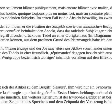
.non seulement blâmer publiquement, mais encore blâmer avec malice, 
hostile, quoique toujours plus ou moins fort, mais au contraire plein d'
es tadelnden Subjekts. Im ersten Fall ist die Absicht böswillig, im zweit
der ab, indem er die
Position des Subjekts
sowie den
inhaltlichen Bezu
 ,contrôler' beinhaltet den Aspekt, dass das tadelnde Subjekt gar nicht
Begriff ,fronder' drückt den Tadel an einer Obrigkeit aus (Im Diagramm
werden können, aus dem profanen Grund des Platzmangels habe ich dara
nhaltlichen Bezugs
und der
Art und Weise der Aktion
voneinander unters
e des Tadels ist eher freundlich. ,réprimander' dagegen bezieht sich a
 Wortgruppe bezieht sich ,corriger' inhaltlich vor allem auf den Effekt 
sich der Artikel zu dem Begriff ,blessure'. Ihm wird nur ein Synonym
7
la chirurgie a pur but de guérir
». Erstes Unterscheidungsmerkmal de
ise innerlich. Ein weiteres Kriterium ist der
temporale Bezug
: er ist be
m Zeitpunkt des Sprechens und dem Zeitpunkt der Verletzung ist bei ,bl