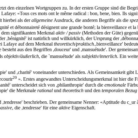
zt den einzelnen Wortgruppen zu. In der ersten Gruppe sind die Begriffe 
aye: «Tous ces mots ont le même radical : bon, bene, bien. Ils signifien
lt hierbei als der
allgemeine
Ausdruck, die anderen Begriffe als die
spez
gnité et débonnaireté désignent une grande bonté; la bienveillance et l
) dem signifikanten Merkmal
aktiv / passiv
(Methoden der Güte) gegenübe
r ,bénignité' ist natürlich und willkürklich, der Ursprung der ,débonna
 bei Lafaye auf dem Merkmal
theoretisch/praktisch.
,bienveillance' bedeute
pe besteht aus den Begriffen ,douceur' und ,mansuétude'. Der gemeinsam
ls
objektiv/äußerlich
, die `mansuétude' als
subjektiv/innerlich
. Ein wei
opie' und ,charité' voneinander unterschieden. Als Gemeinsamkeit gibt L
20
ecourir
». Erstes angewandtes Unterscheidungsmerkmal ist hier die F
manité' unterscheidet sich von ,philanthropie' durch die
emotionale
Färbu
ropie' die Merkmale
rational
und
theoretisch
und den
temporalen Bezug 
nd ,tendresse' beschrieben. Der gemeinsame Nenner: «Aptitude du c_ur à p
assive
, die ,tendresse' für eine
aktive
Eigenschaft.