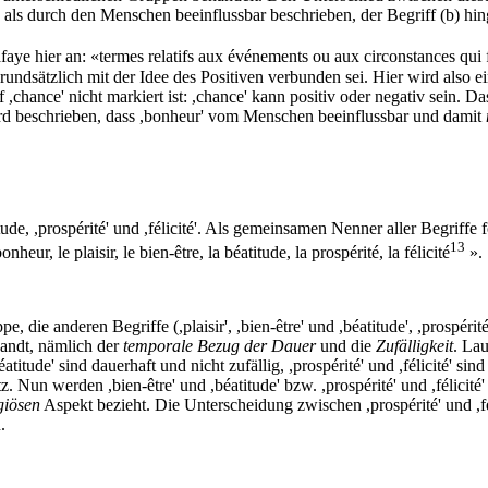
d als durch den Menschen beeinflussbar beschrieben, der Begriff (b) hing
e hier an: «termes relatifs aux événements ou aux circonstances qui fo
grundsätzlich mit der Idee des Positiven verbunden sei. Hier wird also 
hance' nicht markiert ist: ,chance' kann positiv oder negativ sein. D
wird beschrieben, dass ,bonheur' vom Menschen beeinflussbar und damit
atitude, ,prospérité' und ,félicité'. Als gemeinsamen Nenner aller Begriff
13
r, le plaisir, le bien-être, la béatitude, la prospérité, la félicité
».
die anderen Begriffe (,plaisir', ,bien-être' und ,béatitude', ,prospérité
andt, nämlich der
temporale Bezug der Dauer
und die
Zufälligkeit
. Lau
atitude' sind dauerhaft und nicht zufällig, ,prospérité' und ,félicité' sind
. Nun werden ,bien-être' und ,béatitude' bzw. ,prospérité' und ,félicité' 
igiösen
Aspekt bezieht. Die Unterscheidung zwischen ,prospérité' und ,
.