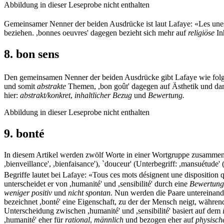
Abbildung in dieser Leseprobe nicht enthalten
Gemeinsamer Nenner der beiden Ausdrücke ist laut Lafaye: «Les unes 
beziehen. ,bonnes oeuvres' dagegen bezieht sich mehr auf
religiöse
Inh
8. bon sens
Den gemeinsamen Nenner der beiden Ausdrücke gibt Lafaye wie folgt a
und somit
abstrakte
Themen, ,bon goût' dagegen auf Ästhetik und da
hier:
abstrakt/konkret
,
inhaltlicher Bezug
und
Bewertung.
Abbildung in dieser Leseprobe nicht enthalten
9. bonté
In diesem Artikel werden zwölf Worte in einer Wortgruppe zusammengef
,bienveillance', ,bienfaisance'), `douceur' (Unterbegriff: ,mansuétude' (
Begriffe lautet bei Lafaye: «Tous ces mots désignent une disposition q
unterscheidet er von ,humanité' und ,sensibilité' durch eine
Bewertung
weniger positiv
und
nicht spontan
. Nun werden die Paare untereinand
bezeichnet ,bonté' eine Eigenschaft, zu der der Mensch neigt, während
Unterscheidung zwischen ,humanité' und ,sensibilité' basiert auf dem
,humanité' eher für
rational
,
männlich
und bezogen eher auf
physisch