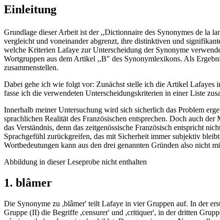
Einleitung
Grundlage dieser Arbeit ist der ,,Dictionnaire des Synonymes de la l
vergleicht und voneinander abgrenzt, ihre distinktiven und signifik
welche Kriterien Lafaye zur Unterscheidung der Synonyme verwendet.
Wortgruppen aus dem Artikel ,,B" des Synonymlexikons. Als Ergebnis
zusammenstellen.
Dabei gehe ich wie folgt vor: Zunächst stelle ich die Artikel Lafaye
fasse ich die verwendeten Unterscheidungskriterien in einer Liste zu
Innerhalb meiner Untersuchung wird sich sicherlich das Problem ergeb
sprachlichen Realität des Französischen entsprechen. Doch auch der
das Verständnis, denn das zeitgenössische Französisch entspricht ni
Sprachgefühl zurückgreifen, das mit Sicherheit immer subjektiv bleib
Wortbedeutungen kann aus den drei genannten Gründen also nicht mit 
Abbildung in dieser Leseprobe nicht enthalten
1. blâmer
Die Synonyme zu ,blâmer' teilt Lafaye in vier Gruppen auf. In der er
Gruppe (II) die Begriffe ,censurer' und ,critiquer', in der dritten Grupp