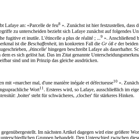
8
bt Lafaye an: «Parcelle de feu
». Zunächst ist hier festzustellen, dass 
riffe zu unterscheiden bezieht sich Lafaye zunächst auf folgendes Unte
9
fugitive et inutile. L'étincelle a plus de réalité ; ...
». Anschließend b
merkmal ist die
Beschaffenheit
, im konkreten Fall die
Gr öß e
der beiden O
 zugeschrieben, ,étincelle' hingegen beschreibt Lafaye als dauerhafter.
 dem es sich gelöst hat. Das im Zitat genannte Unterscheidungsmerkmal
ifbar sind und im Prinzip das gleiche ausdrücken.
10
 mit «marcher mal, d'une manière inégale et défectueuse
». Zunäch
11
angssprachliche Wort
. Ersteres wird, so Lafaye, ausschließlich im ei
tensität
: ,boiter' steht für schwächeres, ,clocher' für stärkeres Hinken.
ce' gegenübergestellt. Im nächsten Artikel dagegen wird eine größere
 unterschiedlichen Gruppen behandelt. Den Unterschied zwischen diese