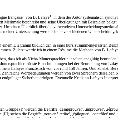
1
angue française" von B. Lafaye
, in dem der Autor systematisch synon
anten Merkmale beschreibt und seine Überlegungen mit Beispielen belegt
 Um einen Überblick über die verwendeten Unterscheidungsmerkmale (,,
 meiner Untersuchung werde ich die verschiedenen Unterscheidungskrit
s in einem Diagramm bildlich dar, in einer kurz zusammengefassten Bes
sammen. Zuletzt werde ich in einem Résumé die Methode von B. Lafaye i
en, dass ich als Nicht- Muttersprachler nur selten endgültig beurteil
 Muttersprachler müsste Einschränkungen bei der Beurteilung von Lafa
cht mehr Lafayes Französisch von vor rund 150 Jahren. Und zuletzt: Be
t. Zahlreiche Wortbedeutungen werden von zwei Sprechern derselben Spr
endgültiger Sicherheit erfolgen. Eventuelle Kritik an Lafayes Interpre
sten Gruppe (I) werden die Begriffe ,désapprouver', ,improuver', ,répro
e (III) stehen die Begriffe ,trouver à redire', ,épiloguer', ,contrôler' un