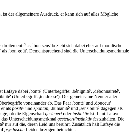
, ist der allgemeinere Ausdruck, er kann sich auf alles Mögliche
15
e droitement
». `bon sens' bezieht sich dabei eher auf moralische
er" als ,bon goût'. Dementsprechend sind die Unterscheidungsmerkmale
afaye dabei ,bonté' (Unterbegriffe: ,bénignité', ,débonnaireté',
nsibilité' (Unterbegriff: ,tendresse'). Der gemeinsame Nenner aller
Oberbegriffe voneinander ab. Das Paar ,bonté' und ,douceur'
 er als
positiv
und
spontan
, ,humanité' und ,sensibilité' dagegen als
rage, ob die Eigenschaft
gesteuert
oder
instinktiv
ist. Laut Lafaye
also das Unterscheidungsmerkmal
gesteuert/instinktiv
festzuhalten. Die
ité' nur auf die, deren Leid uns berührt. Zusätzlich hält Lafaye die
auf
psychische
Leiden bezogen betrachtet.