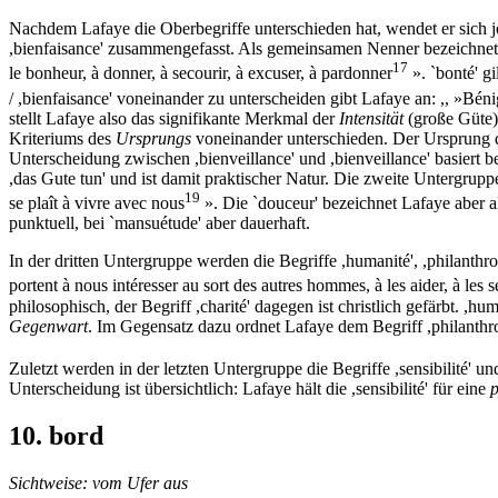
Nachdem Lafaye die Oberbegriffe unterschieden hat, wendet er sich jet
,bienfaisance' zusammengefasst. Als gemeinsamen Nenner bezeichnet Laf
17
le bonheur, à donner, à secourir, à excuser, à pardonner
». `bonté' gi
/ ,bienfaisance' voneinander zu unterscheiden gibt Lafaye an: ,, »Béni
stellt Lafaye also das signifikante Merkmal der
Intensität
(große Güte
Kriteriums des
Ursprungs
voneinander unterschieden. Der Ursprung de
Unterscheidung zwischen ,bienveillance' und ,bienveillance' basiert
,das Gute tun' und ist damit praktischer Natur. Die zweite Untergrup
19
se plaît à vivre avec nous
». Die `douceur' bezeichnet Lafaye aber a
punktuell, bei `mansuétude' aber dauerhaft.
In der dritten Untergruppe werden die Begriffe ,humanité', ,philanthr
portent à nous intéresser au sort des autres hommes, à les aider, à les s
philosophisch, der Begriff ,charité' dagegen ist christlich gefärbt. ,hu
Gegenwart
. Im Gegensatz dazu ordnet Lafaye dem Begriff ,philanth
Zuletzt werden in der letzten Untergruppe die Begriffe ,sensibilité' u
Unterscheidung ist übersichtlich: Lafaye hält die ,sensibilité' für eine
p
10. bord
Sichtweise: vom Ufer aus