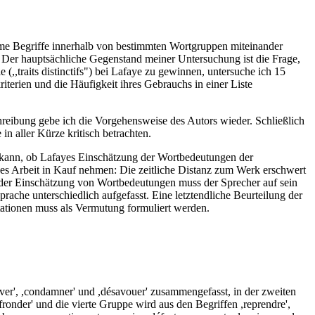
yme Begriffe innerhalb von bestimmten Wortgruppen miteinander
. Der hauptsächliche Gegenstand meiner Untersuchung ist die Frage,
traits distinctifs") bei Lafaye zu gewinnen, untersuche ich 15
erien und die Häufigkeit ihres Gebrauchs in einer Liste
chreibung gebe ich die Vorgehensweise des Autors wieder. Schließlich
n aller Kürze kritisch betrachten.
en kann, ob Lafayes Einschätzung der Wortbedeutungen der
yes Arbeit in Kauf nehmen: Die zeitliche Distanz zum Werk erschwert
i der Einschätzung von Wortbedeutungen muss der Sprecher auf sein
ache unterschiedlich aufgefasst. Eine letztendliche Beurteilung der
tationen muss als Vermutung formuliert werden.
uver', ,condamner' und ,désavouer' zusammengefasst, in der zweiten
d ,fronder' und die vierte Gruppe wird aus den Begriffen ,reprendre',