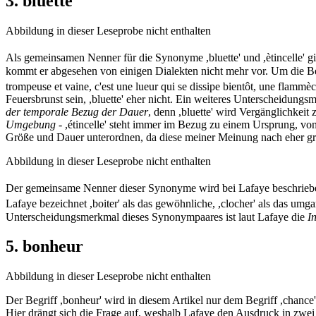
3. bluette
Abbildung in dieser Leseprobe nicht enthalten
Als gemeinsamen Nenner für die Synonyme ,bluette' und ,ètincelle' gi
kommt er abgesehen von einigen Dialekten nicht mehr vor. Um die Beg
trompeuse et vaine, c'est une lueur qui se dissipe bientôt, une flammèche 
Feuersbrunst sein, ,bluette' eher nicht. Ein weiteres Unterscheidungs
der temporale Bezug der Dauer
, denn ,bluette' wird Vergänglichkeit
Umgebung
- ,étincelle' steht immer im Bezug zu einem Ursprung, von
Größe und Dauer unterordnen, da diese meiner Meinung nach eher gre
Abbildung in dieser Leseprobe nicht enthalten
Der gemeinsame Nenner dieser Synonyme wird bei Lafaye beschrieben
Lafaye bezeichnet ,boiter' als das gewöhnliche, ,clocher' als das umg
Unterscheidungsmerkmal dieses Synonympaares ist laut Lafaye die
In
5. bonheur
Abbildung in dieser Leseprobe nicht enthalten
Der Begriff ,bonheur' wird in diesem Artikel nur dem Begriff ,chan
Hier drängt sich die Frage auf, weshalb Lafaye den Ausdruck in zwei