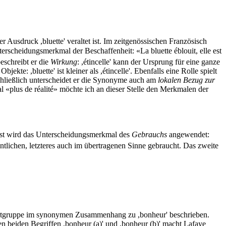
der Ausdruck ,bluette' veraltet ist. Im zeitgenössischen Französisch
rscheidungsmerkmal der Beschaffenheit: «La bluette éblouit, elle est
eschreibt er die
Wirkung
: ,étincelle' kann der Ursprung für eine ganze
bjekte: ,bluette' ist kleiner als ,étincelle'. Ebenfalls eine Rolle spielt
 Schließlich unterscheidet er die Synonyme auch am
lokalen Bezug zur
 «plus de réalité» möchte ich an dieser Stelle den Merkmalen der
st wird das Unterscheidungsmerkmal des
Gebrauchs
angewendet:
gentlichen, letzteres auch im übertragenen Sinne gebraucht. Das zweite
 Wortgruppe im synonymen Zusammenhang zu ,bonheur' beschrieben.
n beiden Begriffen ,bonheur (a)' und ,bonheur (b)' macht Lafaye