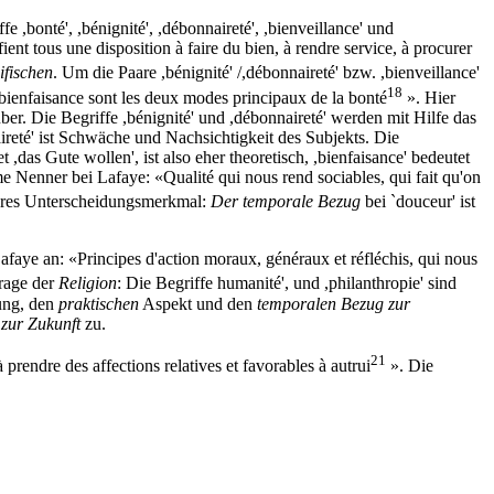
,bonté', ,bénignité', ,débonnaireté', ,bienveillance' und
t tous une disposition à faire du bien, à rendre service, à procurer
ifischen
. Um die Paare ,bénignité' /,débonnaireté' bzw. ,bienveillance'
18
a bienfaisance sont les deux modes principaux de la bonté
». Hier
r. Die Begriffe ,bénignité' und ,débonnaireté' werden mit Hilfe das
ireté' ist Schwäche und Nachsichtigkeit des Subjekts. Die
t ,das Gute wollen', ist also eher theoretisch, ,bienfaisance' bedeutet
e Nenner bei Lafaye: «Qualité qui nous rend sociables, qui fait qu'on
teres Unterscheidungsmerkmal:
Der temporale Bezug
bei `douceur' ist
afaye an: «Principes d'action moraux, généraux et réfléchis, qui nous
rage der
Religion
: Die Begriffe humanité', und ,philanthropie' sind
ng, den
praktischen
Aspekt und den
temporalen Bezug zur
zur Zukunft
zu.
21
rendre des affections relatives et favorables à autrui
». Die