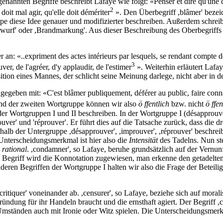
enannten Begriffe beschreibt Lafaye wie folgt: «Penser et dire qu'une c
2
doit mal agir, qu'elle doit démériter
». Den Überbegriff ,blâmer' bezei
 diese Idee genauer und modifizierter beschreiben. Außerdem schreibt
orwurf' oder ,Brandmarkung'. Aus dieser Beschreibung des Oberbegriffs
: «..expriment des actes intérieurs par lesquels, se rendant compte de
3
ver, de l'agréer, d'y applaudir, de l'estimer
». Weiterhin erläutert Laf
ition eines Mannes, der schlicht seine Meinung darlege, nicht aber in d
eben mit: «C'est blâmer publiquement, déférer au public, faire connaî
nd der zweiten Wortgruppe können wir also
ö ffentlich
bzw. nicht
ö ffen
 Wortgruppen I und II beschreiben. In der Wortgruppe I (désapprouver
er' und 'réprouver'. Er führt dies auf die Tatsache zurück, dass die dr
alb der Untergruppe ,désapprouver', ,improuver', ,réprouver' beschreib
s Unterscheidungsmerkmal ist hier also die
Intensität
des Tadelns. Nun ste
.
rational
. ,condamner', so Lafaye, beruhe grundsätzlich auf der Vernunf
Begriff wird die Konnotation zugewiesen, man erkenne den getadelten S
ren Begriffen der Wortgruppe I halten wir also die Frage der Beteilig
ritiquer' voneinander ab. ,censurer', so Lafaye, beziehe sich auf morali
ründung für ihr Handeln braucht und die ernsthaft agiert. Der Begriff ,c
 Umständen auch mit Ironie oder Witz spielen. Die Unterscheidungsmer