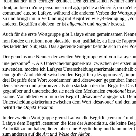
,réprimander' und ,corriger' gebildet. Den gemeinsamen Nenner aller g
droit, ou bien qu'une personne a mal agi, qu'elle a démérité, ou qu'elle 
commune' aus, so Lafaye, während alle anderen Verben der Wortgruppe
zu und bringt ihn in Verbindung mit Begriffen wie ,Beleidigung', ,V
anderen Begriffen abheben: er ist
allgemein
und
negativ
besetzt.
Auch für die erste Wortgruppe gibt Lafaye einen gemeinsamen Nenner an
non fondée en raison, non plausible, non justifiable, au lieu de l'approu
des tadelnden Subjekts. Das agierende Subjekt befinde sich in der Pos
Der gemeinsame Nenner der zweiten Wortgruppe wird von Lafaye angeg
4
une personne
». Als Unterscheidungsmerkmal zwischen der ersten u
zuwenden, möchte ich Lafayes Unterscheidungsmerkmale innerhalb der
eine große Ähnlichkeit zwischen den Begriffen ,désapprouver', ,improuv
drei Begriffe dem Wort ,condamner' und ,désavouer' gegenüber. Innerh
den stärkeren und ,réprouver' als den stärksten der drei Begriffe. Da
gegenüber und unterscheidet sie nach den Merkmalen
emotional
bzw
könne. Von alldem wird nun der Begriff ,désavouer' abgegrenzt. Dem 
Unterscheidungskriterium zwischen dem Wort ,désavouer' und den ande
betrifft die
Objekt-Position
.
In der zweiten Wortgruppe grenzt Lafaye die Begriffe ,censurer' und ,c
Lafaye dem Begriff ,censurer' die Idee der Autorität zu, die keine Beg
Autorität zu tun haben, liefert aber eine Begründung und kann unter
zum anderen auf die
Art und Weise der Aktion
.