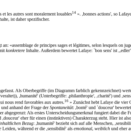
14
et les autres sont moralement louables
». ,bonnes actions', so Lafaye
alte, ist daher spezifischer.
n: «assemblage de principes sages et légitimes, selon lesquels on jug
mit
konkretere
Inhalte. Außerdem bewertet Lafaye: `bon sens' ist ,,edl
asst. Als Oberbegriffe (im Diagramm farblich gekennzeichnet) wertet L
veraltet)), ,humanité' (Unterbegriffe: ,philanthropie', ,charité') und ,se
16
ui nous rend favorables aux autres.
» Zunächst hebt Lafaye die vier 
und anhand der Frage der
Spontaneität
: ,bonté' und `douceur' bewertet
er abgegrenzt: Als erstes Unterscheidungsmerkmal fungiert dabei die F
 ,douceur' eher für einen (instinktiven) Charakterzug steht. Hier ist 
inhaltlichen Bezug
: ,humanité' bezieht sich auf alle Menschen, ,sensibil
e
Leiden, während er die ,sensibilité' als
emotional
,
weiblich
und eher 