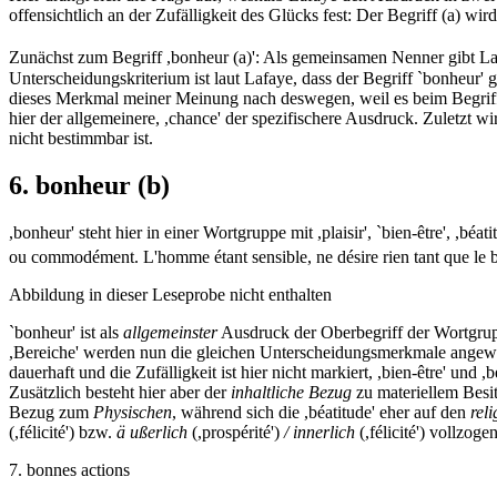
offensichtlich an der Zufälligkeit des Glücks fest: Der Begriff (a) wir
Zunächst zum Begriff ,bonheur (a)': Als gemeinsamen Nenner gibt Lafay
Unterscheidungskriterium ist laut Lafaye, dass der Begriff `bonheur' 
dieses Merkmal meiner Meinung nach deswegen, weil es beim Begriff ,c
hier der allgemeinere, ,chance' der spezifischere Ausdruck. Zuletzt 
nicht bestimmbar ist.
6. bonheur (b)
,bonheur' steht hier in einer Wortgruppe mit ,plaisir', `bien-être', ,bé
ou commodément. L'homme étant sensible, ne désire rien tant que le bonheu
Abbildung in dieser Leseprobe nicht enthalten
`bonheur' ist als
allgemeinster
Ausdruck der Oberbegriff der Wortgruppe, 
,Bereiche' werden nun die gleichen Unterscheidungsmerkmale angew
dauerhaft und die Zufälligkeit ist hier nicht markiert, ,bien-être' und ,bé
Zusätzlich besteht hier aber der
inhaltliche Bezug
zu materiellem Besitz
Bezug zum
Physischen
, während sich die ,béatitude' eher auf den
rel
(,félicité') bzw.
ä ußerlich
(,prospérité')
/ innerlich
(,félicité') vollzogen
7. bonnes actions