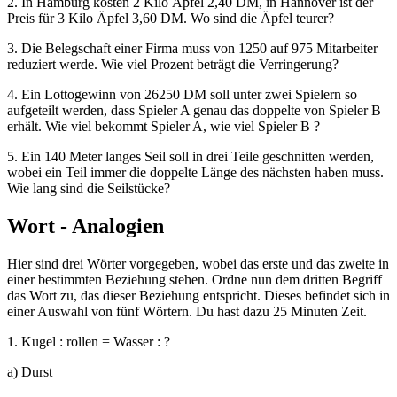
2. In Hamburg kosten 2 Kilo Äpfel 2,40 DM, in Hannover ist der
Preis für 3 Kilo Äpfel 3,60 DM. Wo sind die Äpfel teurer?
3. Die Belegschaft einer Firma muss von 1250 auf 975 Mitarbeiter
reduziert werde. Wie viel Prozent beträgt die Verringerung?
4. Ein Lottogewinn von 26250 DM soll unter zwei Spielern so
aufgeteilt werden, dass Spieler A genau das doppelte von Spieler B
erhält. Wie viel bekommt Spieler A, wie viel Spieler B ?
5. Ein 140 Meter langes Seil soll in drei Teile geschnitten werden,
wobei ein Teil immer die doppelte Länge des nächsten haben muss.
Wie lang sind die Seilstücke?
Wort - Analogien
Hier sind drei Wörter vorgegeben, wobei das erste und das zweite in
einer bestimmten Beziehung stehen. Ordne nun dem dritten Begriff
das Wort zu, das dieser Beziehung entspricht. Dieses befindet sich in
einer Auswahl von fünf Wörtern. Du hast dazu 25 Minuten Zeit.
1. Kugel : rollen = Wasser : ?
a) Durst