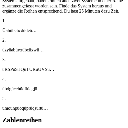
System aufgebaut, dabei können auch zwei Systeme in einer Reihe
zusammengefasst worden sein. Finde das System heraus und
ergänze die Reihen entsprechend. Du hast 25 Minuten dazu Zeit.
1.
Üabübcücdüdeü…
2.
üzyüabüyxübcüxwü…
3.
üRSPüSTQüTURüUVSü…
4.
übdgücehüdfiüegjü…
5.
ümoünpüoqüprüqsürtü…
Zahlenreihen