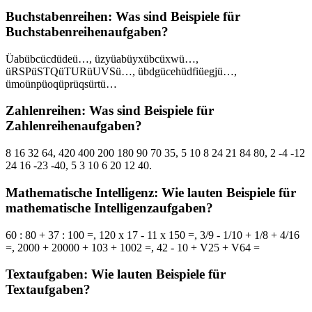
Buchstabenreihen: Was sind Beispiele für
Buchstabenreihenaufgaben?
Üabübcücdüdeü…, üzyüabüyxübcüxwü…,
üRSPüSTQüTURüUVSü…, übdgücehüdfiüegjü…,
ümoünpüoqüprüqsürtü…
Zahlenreihen: Was sind Beispiele für
Zahlenreihenaufgaben?
8 16 32 64, 420 400 200 180 90 70 35, 5 10 8 24 21 84 80, 2 -4 -12
24 16 -23 -40, 5 3 10 6 20 12 40.
Mathematische Intelligenz: Wie lauten Beispiele für
mathematische Intelligenzaufgaben?
60 : 80 + 37 : 100 =, 120 x 17 - 11 x 150 =, 3/9 - 1/10 + 1/8 + 4/16
=, 2000 + 20000 + 103 + 1002 =, 42 - 10 + V25 + V64 =
Textaufgaben: Wie lauten Beispiele für
Textaufgaben?