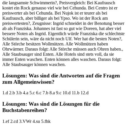
die langsamste Schwimmerin?, Preisvergleich: Bei Kaufrausch
kostet ein Rock genauso viel wie bei Cehunda. Bei Centro ist er
preiswerter als bei Cehunda. Bei Nujok ist er teurer als bei
Kaufrausch, aber billiger als bei Ypso. Wo ist der Rock am
preiswertesten?, Zeugnisse: Ingrid schneidet in der Benotung besser
ab als Franziska. Johannes ist fast so gut wie Doreen, hat aber viel
bessere Noten als Ingrid. Eigentlich würde Franziska die schlechtste
Schülerin sein, wäre da nicht noch Ulf. Wer hat die besten Noten?,
Alle Störche besitzen Wollmützen. Alle Wollmützen haben
Ohrwärmer. Daraus folgt: Alle Störche müssen auch Ohren haben.,
Alle Staubsauger sind Enten. Alle Hotels sind stets voll, da sie
immer Enten waschen. Enten können alles waschen. Daraus folgt:
Alle Staubsauger können waschen.
Lösungen: Was sind die Antworten auf die Fragen
zum Allgemeinwissen?
1.d 2.b 3.b 4.a 5.c 6.c 7.b 8.a 9.c 10.d 11.b 12.d
Lösungen: Was sind die Lösungen für die
Buchstabenreihen?
1.ef 2.cd 3.VWr 4.su 5.fhk