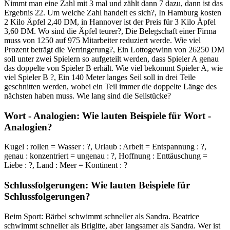
Nimmt man eine Zahl mit 3 mal und zählt dann 7 dazu, dann ist das
Ergebnis 22. Um welche Zahl handelt es sich?, In Hamburg kosten
2 Kilo Äpfel 2,40 DM, in Hannover ist der Preis für 3 Kilo Äpfel
3,60 DM. Wo sind die Äpfel teurer?, Die Belegschaft einer Firma
muss von 1250 auf 975 Mitarbeiter reduziert werde. Wie viel
Prozent beträgt die Verringerung?, Ein Lottogewinn von 26250 DM
soll unter zwei Spielern so aufgeteilt werden, dass Spieler A genau
das doppelte von Spieler B erhält. Wie viel bekommt Spieler A, wie
viel Spieler B ?, Ein 140 Meter langes Seil soll in drei Teile
geschnitten werden, wobei ein Teil immer die doppelte Länge des
nächsten haben muss. Wie lang sind die Seilstücke?
Wort - Analogien: Wie lauten Beispiele für Wort -
Analogien?
Kugel : rollen = Wasser : ?, Urlaub : Arbeit = Entspannung : ?,
genau : konzentriert = ungenau : ?, Hoffnung : Enttäuschung =
Liebe : ?, Land : Meer = Kontinent : ?
Schlussfolgerungen: Wie lauten Beispiele für
Schlussfolgerungen?
Beim Sport: Bärbel schwimmt schneller als Sandra. Beatrice
schwimmt schneller als Brigitte, aber langsamer als Sandra. Wer ist