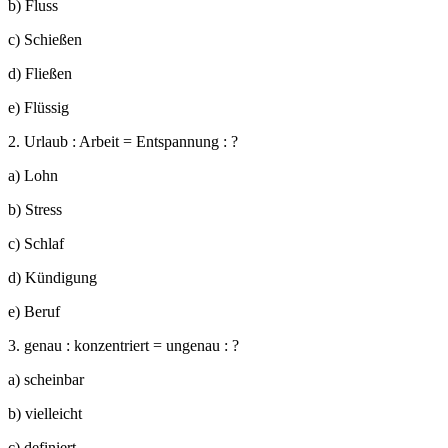
b) Fluss
c) Schießen
d) Fließen
e) Flüssig
2. Urlaub : Arbeit = Entspannung : ?
a) Lohn
b) Stress
c) Schlaf
d) Kündigung
e) Beruf
3. genau : konzentriert = ungenau : ?
a) scheinbar
b) vielleicht
c) definiert