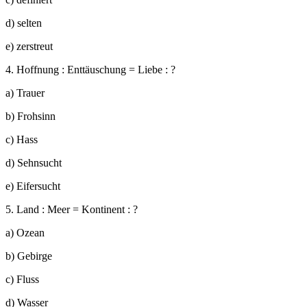
d) selten
e) zerstreut
4. Hoffnung : Enttäuschung = Liebe : ?
a) Trauer
b) Frohsinn
c) Hass
d) Sehnsucht
e) Eifersucht
5. Land : Meer = Kontinent : ?
a) Ozean
b) Gebirge
c) Fluss
d) Wasser