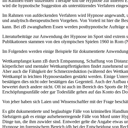
Im Rahmen einer stützenden Therapie soll die Hypnose zur inneren En
wird die hypnotische Suggestion als unterstützendes Verfahren einge
Im Rahmen von aufdeckenden Verfahren wird Hypnose angewandt, u
und analytisch-therapeutischem Vorgehen. Von Vorteil ist hier die Be
kann. Bei zB zwanghaftem Essen werden posthypnotische Aufträge u
Literaturbeiträge zur Anwendung der Hypnose im Sport sind extrem sel
Publikationen stammen von den olympischen Spielen 1960 in Rom (N
Im Folgenden werden einige Beispiele für dokumentierte Anwendung
Wettkampfangst kann zB durch Entspannung, Schaffung von Distanz z
körperlicher und mentaler Wettkampffertigkeiten findet zunehmend u
Aber auch die Fähigkeit der Schmerzreduktion (während des Wettkamp
Wettkampf in leichten Hypnosestadien gestärkt werden. Einige Unte
bestätigen dies nicht oder bestätigen das Gegenteil. Auch der Aufba
bewertet durch andere nicht. Oft ist auch im Bereich des Sports die 
Erschöpfungsunfälle oder gar Todesfälle gehen auf das Konto des Do
Von jeher haben sich Laien und Wissenschaftler mit der Frage besch
Es gibt dukumentierte und beglaubigte Fälle von kriminellen Handlun
Siebzigern gab es einige aufsehenerregende Fälle von Mord unter Hy
Dinge tun, die ihm zuwider sind. Entweder gelte die Angabe etwas un
Hypnose im forensischern Bereich (dh bei der Entscheidung von Rech