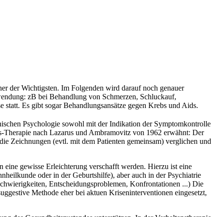
iner der Wichtigsten. Im Folgenden wird darauf noch genauer
Anwendung: zB bei Behandlung von Schmerzen, Schluckauf,
e statt. Es gibt sogar Behandlungsansätze gegen Krebs und Aids.
ischen Psychologie sowohl mit der Indikation der Symptomkontrolle
ons-Therapie nach Lazarus und Ambramovitz von 1962 erwähnt: Der
die Zeichnungen (evtl. mit dem Patienten gemeinsam) verglichen und
eine gewisse Erleichterung verschafft werden. Hierzu ist eine
eilkunde oder in der Geburtshilfe), aber auch in der Psychiatrie
schwierigkeiten, Entscheidungsproblemen, Konfrontationen ...) Die
ggestive Methode eher bei aktuen Kriseninterventionen eingesetzt,