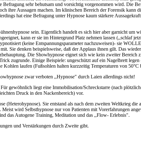
a die Befragung sehr behutsam und vorsichtig vorgenommen wird. Die Be
ch ihre Aussagen machen. Im klinischen Bereich der Forensik kann di
erdings hat eine Befragung unter Hypnose kaum stärkere Aussagekraft
ühnenhypnose sein. Eigentlich handelt es sich hier aber garnicht um w
ungeeignet, kann er sie im Hintergrund Platz nehmen lassen (,,schlaf jet
 hypnotisiert (keine Entspannungsparameter nachzuweisen)- sie WOLLE
it. Sie denken beispielsweise, daß der Applaus ihnen gilt. Das wieder
tzbehauptung. Die Showhypnose eignet sich wie kein zweiter Bereich z
r) Trick zugrunde. Einige Beispiele: ungeschützt auf ein Nagelbrett l
de Kohlen laufen (Fußsohlen halten kurzzeitig Temperaturen von 50°C b
Showhypnose zwar verboten ,,Hypnose" durch Laien allerdings nicht!
Für gewöhnlich liegt eine Immobilisation/Schreckstarre (nach plötzli
 leichten Druck in den Nackenbereich) vor.
e (Heterohypnose). Sie entstand als nach dem zweiten Weltkrieg die
. Meist wird Selbsthypnose nur von Patienten mit Vorerfahrungen ang
sind das Autogene Training, Meditation und das ,,Flow- Erlebnis".
dungen und Verstärkungen durch Zweite gibt.