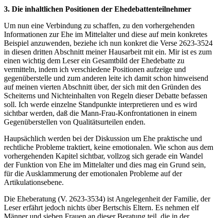
3. Die inhaltlichen Positionen der Ehedebattenteilnehmer
Um nun eine Verbindung zu schaffen, zu den vorhergehenden
Informationen zur Ehe im Mittelalter und diese auf mein konkretes
Beispiel anzuwenden, beziehe ich nun konkret die Verse 2623-3524
in diesen dritten Abschnitt meiner Hausarbeit mit ein. Mir ist es zum
einen wichtig dem Leser ein Gesamtbild der Ehedebatte zu
vermitteln, indem ich verschiedene Positionen aufzeige und
gegenüberstelle und zum anderen leite ich damit schon hinweisend
auf meinen vierten Abschnitt über, der sich mit den Gründen des
Scheiterns und Nichteinhalten von Regeln dieser Debatte befassen
soll. Ich werde einzelne Standpunkte interpretieren und es wird
sichtbar werden, daß die Mann-Frau-Konfrontationen in einem
Gegenüberstellen von Qualitätsurteilen enden.
Haupsächlich werden bei der Diskussion um Ehe praktische und
rechtliche Probleme traktiert, keine emotionalen. Wie schon aus dem
vorhergehenden Kapitel sichtbar, vollzog sich gerade ein Wandel
der Funktion von Ehe im Mittelalter und dies mag ein Grund sein,
für die Ausklammerung der emotionalen Probleme auf der
Artikulationsebene.
Die Eheberatung (V. 2623-3534) ist Angelegenheit der Familie, der
Leser erfährt jedoch nichts über Bertschis Eltern. Es nehmen elf
Männer und sieben Frauen an dieser Beratung teil, die in der