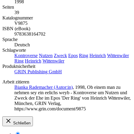
1998
Seiten
39
Katalognummer
V9875
ISBN (eBook)
9783638164702
Sprache
Deutsch
Schlagworte
Kontroverse
Nutzen
Zweck
Epos
Ring
Heinrich
Wittenwiler
Ring
Heinrich
Wittenwiler
Produktsicherheit
GRIN Publishing GmbH
Arbeit zitieren
Bianka Rademacher (Autor:in)
, 1998, Ob einem man zu
nehmen sey ein eelichs weyb - Kontroverse um Nutzen und
Zweck der Ehe im Epos 'Der Ring' von Heinrich Wittenwiler,
München, GRIN Verlag,
https://www.grin.com/document/9875
Schließen