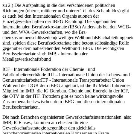
zu 2.) Die Aufspaltung in die drei verschiedenen politischen
Richtungen (oberer, mittlerer und unterer Teil des Schaubildes) gibt
es auch bei den Internationalen Organis ationen der
Einzelgewerkschaften der IBFG-Richtung: Die sogenannten
Internationalen Berufssekre-tariate (IBSe) Anders als bei den WGB-
und den WVA-Gewerkschaften, wo die Bra-
chenzusammenschlüssedemjeweiligenWeltbundalsFachabteilungenein
sind, spielen diese Berufssekretariate eine betont selbständige Rolle
gegenüber dem nahestehenden Weltbund IBFG. Die wichtigsten
Berufssekretariate sind: IMB - Internationaler
Metallgewerkschaftsbund
ICF - Internationale Föderation der Chemie - und
Fabrikarbeiterverbände IUL - Internationale Union der Lebens- und
GenussmittelarbeiterITF - Internationale Transportarbeiter Union
Während der DGB dem IBFG angehört, ist die IG Metall führendes
Mitglied im IMB, die IG Bergbau, Chemie und Energie in der ICF,
die ÖTV in der ITF. Trotzdem gibt es noch keine wirkungsvolle
Zusammenarbeit zwischen dem IBFG und diesen internationalen
Berufssekretariaten.
Die nach Branchen organisierten Gewerkschaftsinternationalen, also
IMB, ICF usw., kommen am ehesten für eine
Gewerkschaftsstrategie gegenüber den gleichfalls
branchenorientierten internationalen Konzernen in Frage.