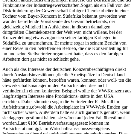
Funktionäre der Industriegewerkschaften.Sogar, als ein Fall von der
Diskriminierung der Gewerkschaft farbiger Chemiearbeiter in einer
Tochter vom Bayer-Konzern in Südafrika bekannt geworden war,
war der betreffende Vorsitzende des Gesamtbetriebsrats, der
gleichzeitig Mitglied im Aufsichtsrat in diesem damaligen
drittgrößten Chemiekonzern der Welt war, nicht willens, bei der
Konzernleitung etwas zugunsten seiner farbigen Kollegen in
Südafrika zu unternehmen. Er meinte sogar in seinem Bericht von
einer Reise in den betreffenden Betrieb, die die Konzernleitung für
hn und seine Stellvertreter organisiert hatte, dass es den farbigen
Arbeitern dort gar nicht so schlecht gehe.
Auch als das Interesse der deutschen Konzernbeschäftigten direkt
durch Auslandsinvestitionen,die die Arbeitsplätze in Deutschland
hätte gefährden können, betroffen waren, konnten oder woll- ten die
Gewerkschaftsmanager in den Aufsichtsräten dies nicht
verhindern.In einem konkreten Beispiel wollte der VW-Konzern aus
langfristigem Interesse eine Produktions- stätte in den USA
errichten. Dabei stimmten sogar die Vertreter der IG Metall im
Aufsichtsrat zu,obwohl die Arbeitsplätze im VW-Werk Emden gar
nicht sicher waren. Außerdem hätte es auch garnichts genützt, wenn
sie dagegen gestimmt hätten, sie wären auf jeden Fall überstimmt
worden.Laut §106 Betriebsverfassungsgesetz können im
Aufsichtsrat und ggf. im Wirtschaftsausschusswenigstens
Informationen über Auslandsbeteiligungen eingeholt werden. Dies