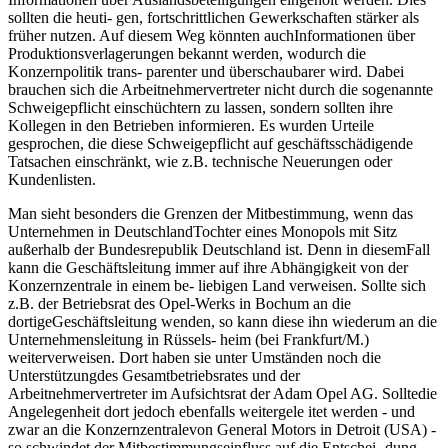
sollten die heuti- gen, fortschrittlichen Gewerkschaften stärker als
früher nutzen. Auf diesem Weg könnten auchInformationen über
Produktionsverlagerungen bekannt werden, wodurch die
Konzernpolitik trans- parenter und überschaubarer wird. Dabei
brauchen sich die Arbeitnehmervertreter nicht durch die sogenannte
Schweigepflicht einschüchtern zu lassen, sondern sollten ihre
Kollegen in den Betrieben informieren. Es wurden Urteile
gesprochen, die diese Schweigepflicht auf geschäftsschädigende
Tatsachen einschränkt, wie z.B. technische Neuerungen oder
Kundenlisten.
Man sieht besonders die Grenzen der Mitbestimmung, wenn das
Unternehmen in DeutschlandTochter eines Monopols mit Sitz
außerhalb der Bundesrepublik Deutschland ist. Denn in diesemFall
kann die Geschäftsleitung immer auf ihre Abhängigkeit von der
Konzernzentrale in einem be- liebigen Land verweisen. Sollte sich
z.B. der Betriebsrat des Opel-Werks in Bochum an die
dortigeGeschäftsleitung wenden, so kann diese ihn wiederum an die
Unternehmensleitung in Rüssels- heim (bei Frankfurt/M.)
weiterverweisen. Dort haben sie unter Umständen noch die
Unterstützungdes Gesamtbetriebsrates und der
Arbeitnehmervertreter im Aufsichtsrat der Adam Opel AG. Solltedie
Angelegenheit dort jedoch ebenfalls weitergele itet werden - und
zwar an die Konzernzentralevon General Motors in Detroit (USA) -
so schwindet der Mitbestimmungseinfluss auf die Entschei- dung.