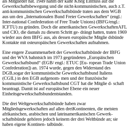
als Mitglieder hat. 1949 nahm der kalte Krieg Einfluss auf die
Gewerkschaftsbewegung und die nicht-kommunistischen, auch z.T.
anti-kommunistischen Gewerkschaftsbünde traten aus dem WGB
aus um den „Internationalen Bund Freier Gewerkschaften“ (engl.:
Inter-national Confederation of Free Trade Unions) (IBFG/engl.:
ICFTU) zu gründen. Doch die amerikanischen GewerkschaftenAFL
und CIO, die damals zu diesem Schritt ge- drängt hatten, traten 1969
wieder aus dem IBFG aus, als dessen europäische Mitglie dsbünde
Kontakte mit osteuropäischen Gewerkschaften aufnahmen.
Eine engere Zusammenarbeit der Gewerkschaftsbünde der IBFG
und der WVA bahntsich im 1973 gegründeten „Europäischen
Gewerkschaftsbund“ (EGB/ engl.: ETUC [Eu- ropean Trade Union
Confederation]) an. 1974 wurde, gegen den Widerstand des
DGB,sogar der kommunistische Gewerkschaftsbund Italiens
(CGIL) in den EGB aufgenom- men und der französische
kommunistische Gewerkschaftsbund CGT hat die Mitglie d- schaft
beantragt. Damit ist auf europäischer Ebene ein neuer
Einheitsgewerkschaftsbundentstanden.
Die drei Weltgewerkschaftsbünde haben zwar
Mitgliedsgewerkschaften auf allen dreiKontinenten, die meisten
afrikanischen, arabischen und lateinamerikanischen Gewerk-
schaftsbünde gehören jedoch keinem der drei Weltbünde an; sie
haben eigene Kontinen- talbünde.