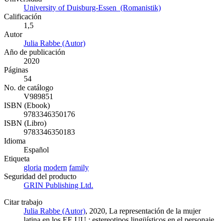
University of Duisburg-Essen (Romanistik)
Calificación
1,5
Autor
Julia Rabbe (Autor)
Año de publicación
2020
Páginas
54
No. de catálogo
V989851
ISBN (Ebook)
9783346350176
ISBN (Libro)
9783346350183
Idioma
Español
Etiqueta
gloria
modern
family
Seguridad del producto
GRIN Publishing Ltd.
Citar trabajo
Julia Rabbe (Autor)
, 2020, La representación de la mujer
latina en los EE.UU.: estereotipos lingüísticos en el personaje