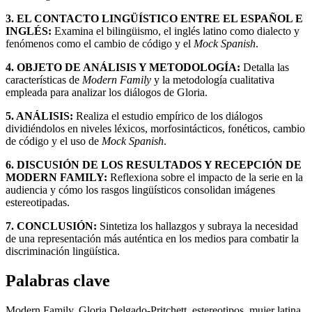
3. EL CONTACTO LINGÜÍSTICO ENTRE EL ESPAÑOL E
INGLÉS:
Examina el bilingüismo, el inglés latino como dialecto y
fenómenos como el cambio de código y el
Mock Spanish
.
4. OBJETO DE ANÁLISIS Y METODOLOGÍA:
Detalla las
características de
Modern Family
y la metodología cualitativa
empleada para analizar los diálogos de Gloria.
5. ANÁLISIS:
Realiza el estudio empírico de los diálogos
dividiéndolos en niveles léxicos, morfosintácticos, fonéticos, cambio
de código y el uso de
Mock Spanish
.
6. DISCUSIÓN DE LOS RESULTADOS Y RECEPCIÓN DE
MODERN FAMILY:
Reflexiona sobre el impacto de la serie en la
audiencia y cómo los rasgos lingüísticos consolidan imágenes
estereotipadas.
7. CONCLUSIÓN:
Sintetiza los hallazgos y subraya la necesidad
de una representación más auténtica en los medios para combatir la
discriminación lingüística.
Palabras clave
Modern Family, Gloria Delgado-Pritchett, estereotipos, mujer latina,