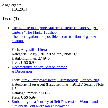
Angelegt am
11.6.2014
Texte (3)
The Double in Daphne Maurier's "Rebecca" and Angela
Carter's "The Magic Toyshop"
The interrogation and possible deconstruction of gender
relations
Fach:
Anglistik - Literatur
Kategorie:
Essay , 2012 8 Seiten , Note: 1,0
Katalognummer:
274946
Preis:
US$ 6,99
Decarcerative policy. Soft on crime?
A Discussion
Fach:
Jura - Strafprozessrecht, Kriminologie, Strafvollzug
Kategorie:
Hausarbeit (Hauptseminar) , 2012 7 Seiten , Note:
1,7
Katalognummer:
274945
Preis:
US$ 6,99
Embarking on a Journey of Self-Possession. Women and
Slavery in Toni Morrison's "Beloved"