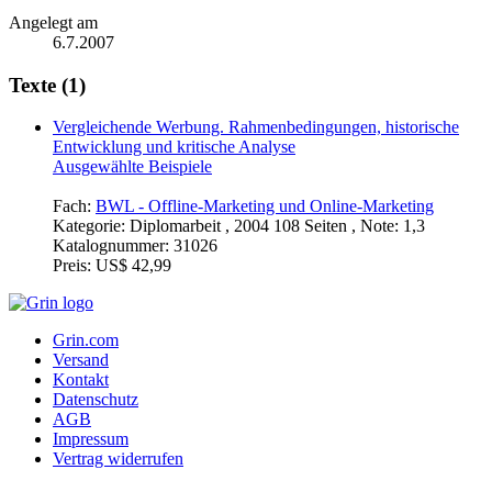
Angelegt am
6.7.2007
Texte (1)
Vergleichende Werbung. Rahmenbedingungen, historische
Entwicklung und kritische Analyse
Ausgewählte Beispiele
Fach:
BWL - Offline-Marketing und Online-Marketing
Kategorie:
Diplomarbeit , 2004 108 Seiten , Note: 1,3
Katalognummer:
31026
Preis:
US$ 42,99
Grin.com
Versand
Kontakt
Datenschutz
AGB
Impressum
Vertrag widerrufen