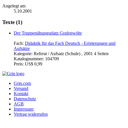
Angelegt am
5.10.2001
Texte (1)
Der Truppenübungsplatz Grafenwöhr
Fach:
Didaktik für das Fach Deutsch - Erörterungen und
Aufsätze
Kategorie:
Referat / Aufsatz (Schule) , 2001 4 Seiten
Katalognummer:
104709
Preis:
US$ 0,99
Grin.com
Versand
Kontakt
Datenschutz
AGB
Impressum
Vertrag widerrufen