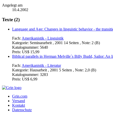
Angelegt am
10.4.2002
Texte (2)
Language and Age: Changes in linguistic behavior - the transit
Fach:
Amerikanistik - Linguistik
Kategorie:
Seminararbeit , 2001 14 Seiten , Note: 2 (B)
Katalognummer:
5640
Preis:
US$ 15,99
Biblical parallels in Herman Melville´s Billy Budd, Sailor: An 
Fach:
Amerikanistik - Literatur
Kategorie:
Hausarbeit , 2001 5 Seiten , Note: 2,0 (B)
Katalognummer:
3283
Preis:
US$ 6,99
Grin.com
Versand
Kontakt
Datenschutz