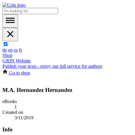
de
en
es
fr
Shop
GRIN Website
Publish your texts - enjoy our full service for authors
Go to shop
M.A. Hernandez Hernandez
eBooks
1
Created on
3/11/2019
Info