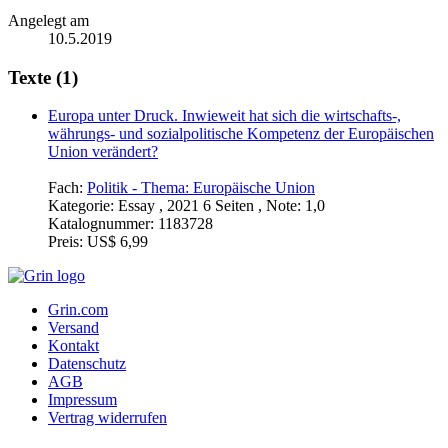
Angelegt am
10.5.2019
Texte (1)
Europa unter Druck. Inwieweit hat sich die wirtschafts-,
währungs- und sozialpolitische Kompetenz der Europäischen
Union verändert?
Fach:
Politik - Thema: Europäische Union
Kategorie:
Essay , 2021 6 Seiten , Note: 1,0
Katalognummer:
1183728
Preis:
US$ 6,99
Grin.com
Versand
Kontakt
Datenschutz
AGB
Impressum
Vertrag widerrufen