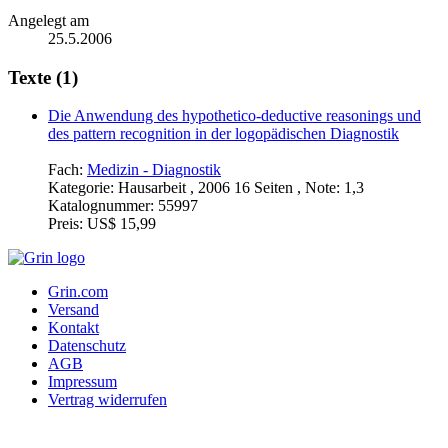
Angelegt am
25.5.2006
Texte (1)
Die Anwendung des hypothetico-deductive reasonings und
des pattern recognition in der logopädischen Diagnostik
Fach:
Medizin - Diagnostik
Kategorie:
Hausarbeit , 2006 16 Seiten , Note: 1,3
Katalognummer:
55997
Preis:
US$ 15,99
Grin.com
Versand
Kontakt
Datenschutz
AGB
Impressum
Vertrag widerrufen