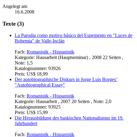
Angelegt am
16.6.2008
Texte (3)
La Parodia como motivo básico del Esperpento en "Luces de
Bohemia" de Valle-Inclán
Fach:
Romanistik - Hispanistik
Kategorie:
Hausarbeit (Hauptseminar) , 2008 22 Seiten ,
Note: 1,5
Katalognummer:
93926
Preis:
US$ 18,99
Der autobiographische Diskurs in Jorge Luis Borges’
"Autobiographical Essay"
Fach:
Romanistik - Hispanistik
Kategorie:
Hausarbeit , 2007 20 Seiten , Note: 2,0
Katalognummer:
93925
Preis:
US$ 15,99
Die Herausbildung des baskischen Nationalismus im 19.
Jahrhundert
Fach:
Romanistik - Hispanistik