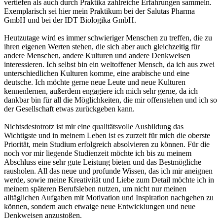
vertiefen als auch durch Praktika zahlreiche Erfahrungen sammeln.
Exemplarisch sei hier mein Praktikum bei der Salutas Pharma
GmbH und bei der IDT Biologika GmbH.
Heutzutage wird es immer schwieriger Menschen zu treffen, die zu
ihren eigenen Werten stehen, die sich aber auch gleichzeitig für
andere Menschen, andere Kulturen und andere Denkweisen
interessieren. Ich selbst bin ein weltoffener Mensch, da ich aus zwei
unterschiedlichen Kulturen komme, eine arabische und eine
deutsche. Ich möchte gerne neue Leute und neue Kulturen
kennenlernen, außerdem engagiere ich mich sehr gerne, da ich
dankbar bin für all die Möglichkeiten, die mir offenstehen und ich so
der Gesellschaft etwas zurückgeben kann.
Nichtsdestotrotz ist mir eine qualitätsvolle Ausbildung das
Wichtigste und in meinem Leben ist es zurzeit für mich die oberste
Priorität, mein Studium erfolgreich absolvieren zu können. Für die
noch vor mir liegende Studienzeit möchte ich bis zu meinem
Abschluss eine sehr gute Leistung bieten und das Bestmögliche
rausholen. All das neue und profunde Wissen, das ich mir aneignen
werde, sowie meine Kreativität und Liebe zum Detail möchte ich in
meinem späteren Berufsleben nutzen, um nicht nur meinen
alltäglichen Aufgaben mit Motivation und Inspiration nachgehen zu
können, sondern auch etwaige neue Entwicklungen und neue
Denkweisen anzustoßen.