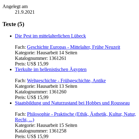
Angelegt am
21.9.2021
Texte (5)
Die Pest im mittelalterlichen Lübeck
Fach:
Geschichte Europas - Mittelalter, Frühe Neuzeit
Kategorie:
Hausarbeit 14 Seiten
Katalognummer:
1361261
Preis:
US$ 15,99
Tierkulte im hellenistischen Ägypten
Fach:
Weltgeschichte - Frühgeschichte, Antike
Kategorie:
Hausarbeit 13 Seiten
Katalognummer:
1361260
Preis:
US$ 15,99
Staatsbildung und Naturzustand bei Hobbes und Rousseau
Fach:
Philosophie - Praktische (Ethik, Ästhetik, Kultur, Natur,
Recht, ...)
Kategorie:
Hausarbeit 15 Seiten
Katalognummer:
1361258
Preis:
US$ 15,99