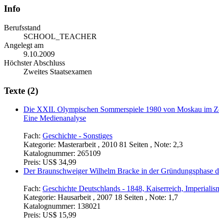
Info
Berufsstand
SCHOOL_TEACHER
Angelegt am
9.10.2009
Höchster Abschluss
Zweites Staatsexamen
Texte (2)
Die XXII. Olympischen Sommerspiele 1980 von Moskau im Ze
Eine Medienanalyse
Fach:
Geschichte - Sonstiges
Kategorie:
Masterarbeit , 2010 81 Seiten , Note: 2,3
Katalognummer:
265109
Preis:
US$ 34,99
Der Braunschweiger Wilhelm Bracke in der Gründungsphase d
Fach:
Geschichte Deutschlands - 1848, Kaiserreich, Imperialis
Kategorie:
Hausarbeit , 2007 18 Seiten , Note: 1,7
Katalognummer:
138021
Preis:
US$ 15,99