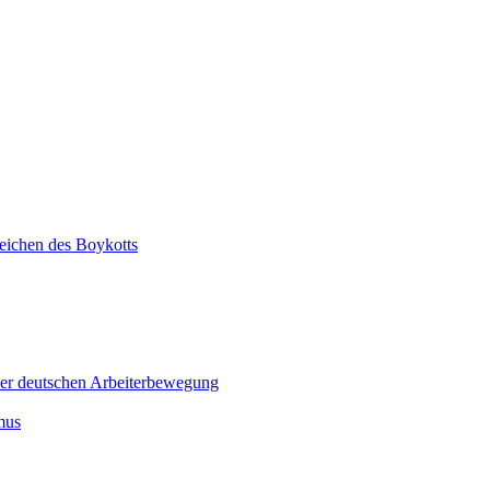
ichen des Boykotts
er deutschen Arbeiterbewegung
mus