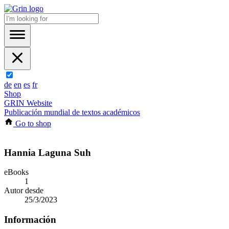
de
en
es
fr
Shop
GRIN Website
Publicación mundial de textos académicos
Go to shop
Hannia Laguna Suh
eBooks
1
Autor desde
25/3/2023
Información