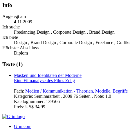
Info
Angelegt am
4.11.2009
Ich suche
Freelancing Design , Corporate Design , Brand Design
Ich biete
Design , Brand Design , Corporate Design , Freelance , Grafi
Höchster Abschluss
Diplom
Texte (1)
Masken und Identitäten der Moderne
Eine Filmanalyse des Films Zelig
Fach:
Medien / Kommunikation - Theorien, Modelle, Begriffe
Kategorie:
Seminararbeit , 2009 76 Seiten , Note: 1,0
Katalognummer:
139566
Preis:
US$ 34,99
Grin.com