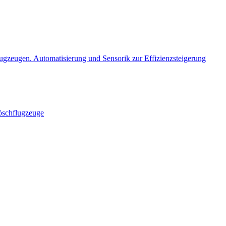
gzeugen. Automatisierung und Sensorik zur Effizienzsteigerung
öschflugzeuge