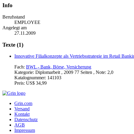
Info
Berufsstand
EMPLOYEE
Angelegt am
27.11.2009
Texte (1)
Innovative Filialkonzepte als Vertriebsstrategie im Retail Banki
Fach:
BWL - Bank, Börse, Versicherung
Kategorie:
Diplomarbeit , 2009 77 Seiten , Note: 2,0
Katalognummer:
141103
Preis:
US$ 34,99
Grin.com
Versand
Kontakt
Datenschutz
AGB
Impressum