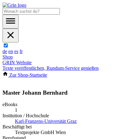
de
en
es
fr
Shop
GRIN Website
Texte veröffentlichen, Rundum-Service genießen
Zur Shop-Startseite
Master Johann Bernhard
eBooks
1
Institution / Hochschule
Karl-Franzens-Universität Graz
Beschäftigt bei
Textprojekte GmbH Wien
Berufsstand