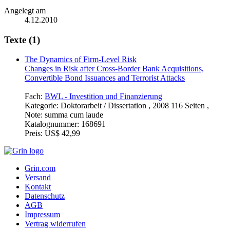
Angelegt am
4.12.2010
Texte (1)
The Dynamics of Firm-Level Risk
Changes in Risk after Cross-Border Bank Acquisitions,
Convertible Bond Issuances and Terrorist Attacks
Fach:
BWL - Investition und Finanzierung
Kategorie:
Doktorarbeit / Dissertation , 2008 116 Seiten ,
Note: summa cum laude
Katalognummer:
168691
Preis:
US$ 42,99
Grin.com
Versand
Kontakt
Datenschutz
AGB
Impressum
Vertrag widerrufen