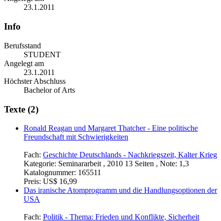
23.1.2011
Info
Berufsstand
STUDENT
Angelegt am
23.1.2011
Höchster Abschluss
Bachelor of Arts
Texte (2)
Ronald Reagan und Margaret Thatcher - Eine politische
Freundschaft mit Schwierigkeiten
Fach:
Geschichte Deutschlands - Nachkriegszeit, Kalter Krieg
Kategorie:
Seminararbeit , 2010 13 Seiten , Note: 1,3
Katalognummer:
165511
Preis:
US$ 16,99
Das iranische Atomprogramm und die Handlungsoptionen der
USA
Fach:
Politik - Thema: Frieden und Konflikte, Sicherheit