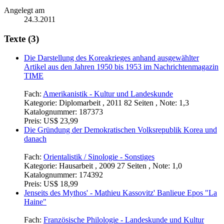
Angelegt am
24.3.2011
Texte (3)
Die Darstellung des Koreakrieges anhand ausgewählter
Artikel aus den Jahren 1950 bis 1953 im Nachrichtenmagazin
TIME
Fach:
Amerikanistik - Kultur und Landeskunde
Kategorie:
Diplomarbeit , 2011 82 Seiten , Note: 1,3
Katalognummer:
187373
Preis:
US$ 23,99
Die Gründung der Demokratischen Volksrepublik Korea und
danach
Fach:
Orientalistik / Sinologie - Sonstiges
Kategorie:
Hausarbeit , 2009 27 Seiten , Note: 1,0
Katalognummer:
174392
Preis:
US$ 18,99
Jenseits des Mythos' - Mathieu Kassovitz' Banlieue Epos "La
Haine"
Fach:
Französische Philologie - Landeskunde und Kultur