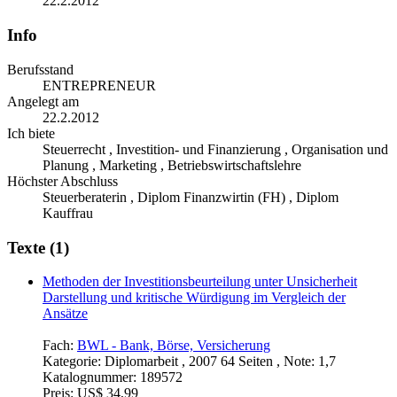
22.2.2012
Info
Berufsstand
ENTREPRENEUR
Angelegt am
22.2.2012
Ich biete
Steuerrecht , Investition- und Finanzierung , Organisation und
Planung , Marketing , Betriebswirtschaftslehre
Höchster Abschluss
Steuerberaterin , Diplom Finanzwirtin (FH) , Diplom
Kauffrau
Texte (1)
Methoden der Investitionsbeurteilung unter Unsicherheit
Darstellung und kritische Würdigung im Vergleich der
Ansätze
Fach:
BWL - Bank, Börse, Versicherung
Kategorie:
Diplomarbeit , 2007 64 Seiten , Note: 1,7
Katalognummer:
189572
Preis:
US$ 34,99