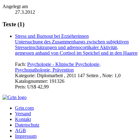
Angelegt am
27.3.2012
Texte (1)
Stress und Burnout bei Erzieherinnen
Untersuchung des Zusammenhangs zwischen subjektiven
Stresseinschätzungen und adrenocortikaler Aktivität,
gemessen anhand von Cortisol im Speichel und in den Haaren
Fach:
Psychologie - Klinische Psychologie,
Psychopathologie, Prävention
Kategorie:
Diplomarbeit , 2011 147 Seiten , Note: 1,0
Katalognummer:
191326
Preis:
US$ 42,99
Grin.com
Versand
Kontakt
Datenschutz
AGB
Impressum