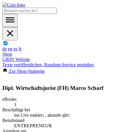
de
en
es
fr
Shop
GRIN Website
Texte veröffentlichen, Rundum-Service genießen
Zur Shop-Startseite
Dipl. Wirtschaftsjurist (FH) Marco Scharf
eBooks
1
Beschäftigt bei
ms f.ive makler; , akundo gbr;
Berufsstand
ENTREPRENEUR
Angelegt am