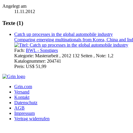
Angelegt am
11.11.2012
Texte (1)
Catch up processes in the global automobile industry
Comparing emerging multinationals from Korea, China and Ind
Fach:
BWL - Sonstiges
Kategorie:
Masterarbeit , 2012 132 Seiten , Note: 1,2
Katalognummer:
204741
Preis:
US$ 51,99
Grin.com
Versand
Kontakt
Datenschutz
AGB
Impressum
Vertrag widerrufen