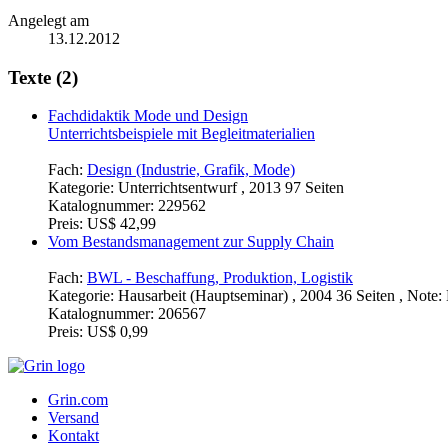
Angelegt am
13.12.2012
Texte (2)
Fachdidaktik Mode und Design
Unterrichtsbeispiele mit Begleitmaterialien
Fach:
Design (Industrie, Grafik, Mode)
Kategorie:
Unterrichtsentwurf , 2013 97 Seiten
Katalognummer:
229562
Preis:
US$ 42,99
Vom Bestandsmanagement zur Supply Chain
Fach:
BWL - Beschaffung, Produktion, Logistik
Kategorie:
Hausarbeit (Hauptseminar) , 2004 36 Seiten , Note:
Katalognummer:
206567
Preis:
US$ 0,99
Grin.com
Versand
Kontakt