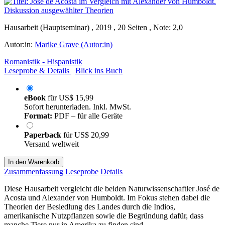
Hausarbeit (Hauptseminar) , 2019 , 20 Seiten , Note: 2,0
Autor:in:
Marike Grave (Autor:in)
Romanistik - Hispanistik
Leseprobe & Details
Blick ins Buch
eBook
für
US$ 15,99
Sofort herunterladen. Inkl. MwSt.
Format:
PDF – für alle Geräte
Paperback
für
US$ 20,99
Versand weltweit
In den Warenkorb
Zusammenfassung
Leseprobe
Details
Diese Hausarbeit vergleicht die beiden Naturwissenschaftler José de
Acosta und Alexander von Humboldt. Im Fokus stehen dabei die
Theorien der Besiedlung des Landes durch die Indios,
amerikanische Nutzpflanzen sowie die Begründung dafür, dass
manche Tiere nur in Amerika zu finden sind.