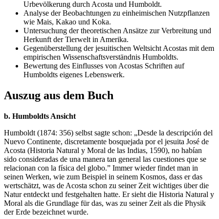
Urbevölkerung durch Acosta und Humboldt.
Analyse der Beobachtungen zu einheimischen Nutzpflanzen
wie Mais, Kakao und Koka.
Untersuchung der theoretischen Ansätze zur Verbreitung und
Herkunft der Tierwelt in Amerika.
Gegenüberstellung der jesuitischen Weltsicht Acostas mit dem
empirischen Wissenschaftsverständnis Humboldts.
Bewertung des Einflusses von Acostas Schriften auf
Humboldts eigenes Lebenswerk.
Auszug aus dem Buch
b. Humboldts Ansicht
Humboldt (1874: 356) selbst sagte schon: „Desde la descripción del
Nuevo Continente, discretamente bosquejada por el jesuita José de
Acosta (Historia Natural y Moral de las Indias, 1590), no habían
sido consideradas de una manera tan general las cuestiones que se
relacionan con la física del globo.” Immer wieder findet man in
seinen Werken, wie zum Beispiel in seinem Kosmos, dass er das
wertschätzt, was de Acosta schon zu seiner Zeit wichtiges über die
Natur entdeckt und festgehalten hatte. Er sieht die Historia Natural y
Moral als die Grundlage für das, was zu seiner Zeit als die Physik
der Erde bezeichnet wurde.