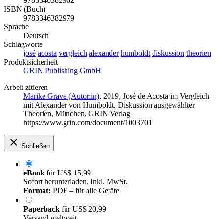
9783346382962
ISBN (Buch)
9783346382979
Sprache
Deutsch
Schlagworte
josé
acosta
vergleich
alexander
humboldt
diskussion
theorien
Produktsicherheit
GRIN Publishing GmbH
Arbeit zitieren
Marike Grave (Autor:in)
, 2019, José de Acosta im Vergleich
mit Alexander von Humboldt. Diskussion ausgewählter
Theorien, München, GRIN Verlag,
https://www.grin.com/document/1003701
Schließen
eBook
für
US$ 15,99
Sofort herunterladen. Inkl. MwSt.
Format:
PDF – für alle Geräte
Paperback
für
US$ 20,99
Versand weltweit