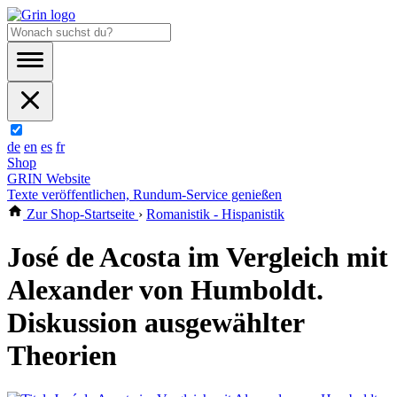
de
en
es
fr
Shop
GRIN Website
Texte veröffentlichen, Rundum-Service genießen
Zur Shop-Startseite
›
Romanistik - Hispanistik
José de Acosta im Vergleich mit
Alexander von Humboldt.
Diskussion ausgewählter
Theorien