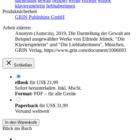
darstellung
gewalt
beispiel
werke
elfriede
jelinek
klavierspielerin
liebhaberinnen
Produktsicherheit
GRIN Publishing GmbH
Arbeit zitieren
Anonym (Autor:in)
, 2019, Die Darstellung der Gewalt am
Beispiel ausgewählter Werke von Elfriede Jelinek. "Die
Klavierspielerin" und "Die Liebhaberinnen", München,
GRIN Verlag, https://www.grin.com/document/1006693
Schließen
eBook
für
US$ 21,99
Sofort herunterladen. Inkl. MwSt.
Format:
PDF – für alle Geräte
Paperback
für
US$ 31,99
Versand weltweit
In den Warenkorb
Blick ins Buch