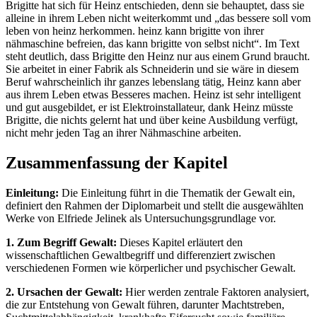
Brigitte hat sich für Heinz entschieden, denn sie behauptet, dass sie
alleine in ihrem Leben nicht weiterkommt und „das bessere soll vom
leben von heinz herkommen. heinz kann brigitte von ihrer
nähmaschine befreien, das kann brigitte von selbst nicht“. Im Text
steht deutlich, dass Brigitte den Heinz nur aus einem Grund braucht.
Sie arbeitet in einer Fabrik als Schneiderin und sie wäre in diesem
Beruf wahrscheinlich ihr ganzes lebenslang tätig, Heinz kann aber
aus ihrem Leben etwas Besseres machen. Heinz ist sehr intelligent
und gut ausgebildet, er ist Elektroinstallateur, dank Heinz müsste
Brigitte, die nichts gelernt hat und über keine Ausbildung verfügt,
nicht mehr jeden Tag an ihrer Nähmaschine arbeiten.
Zusammenfassung der Kapitel
Einleitung:
Die Einleitung führt in die Thematik der Gewalt ein,
definiert den Rahmen der Diplomarbeit und stellt die ausgewählten
Werke von Elfriede Jelinek als Untersuchungsgrundlage vor.
1. Zum Begriff Gewalt:
Dieses Kapitel erläutert den
wissenschaftlichen Gewaltbegriff und differenziert zwischen
verschiedenen Formen wie körperlicher und psychischer Gewalt.
2. Ursachen der Gewalt:
Hier werden zentrale Faktoren analysiert,
die zur Entstehung von Gewalt führen, darunter Machtstreben,